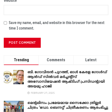
Website
Save my name, email, and website in this browser for the next
time I comment.
Trending
Comments
Latest
ബി. ​ഗോവിന്ദൻ പുറത്ത്, ഓൾ കേരള ഗോൾഡ്
ആൻഡ് സിൽവർ മർച്ചന്റ്സ്
അസോസിയേഷൻ ആക്ടിംഗ് പ്രസിഡന്റായി
അയമു ഹാജി
FEBRUARY 27, 2025
മെന്‍റലിസം പ്രമേയമായ സൈക്കോ ത്രില്ലർ
ചിത്രം ‘ഡോ. ബെന്നറ്റ്’ ചിത്രീകരണം ആരംഭിച്ചു