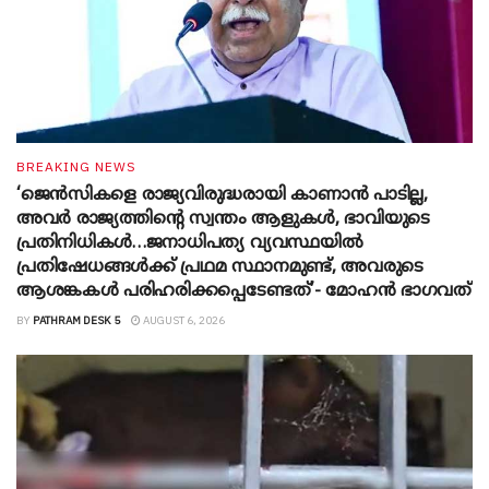
BREAKING NEWS
‘ജെൻസികളെ രാജ്യവിരുദ്ധരായി കാണാൻ പാടില്ല,
അവർ രാജ്യത്തിന്റെ സ്വന്തം ആളുകൾ, ഭാവിയുടെ
പ്രതിനിധികൾ…ജനാധിപത്യ വ്യവസ്ഥയിൽ
പ്രതിഷേധങ്ങൾക്ക് പ്രഥമ സ്ഥാനമുണ്ട്, അവരുടെ
ആശങ്കകൾ പരിഹരിക്കപ്പെടേണ്ടത്’- മോഹൻ ഭാ​ഗവത്
BY
PATHRAM DESK 5
AUGUST 6, 2026