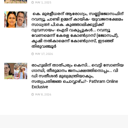
MAY 1, 2025
കെ. മുരളീധരന് ആരോഗ്യം, സണ്ണിജോസഫിന്
റവന്യൂ, ചാണ്ടി ഉമ്മന് കായിക- യുവജനക്ഷേമം
സാധ്യത!! പി.കെ. കുഞ്ഞാലിക്കുട്ടിക്ക്
വ്യവസായം- ഐടി വകുപ്പുകൾ… റവന്യൂ
വേണമെന്ന് കേരള കോൺഗ്രസ് (ജോസഫ്),
കൃഷി നൽകാമെന്ന് കോൺഗ്രസ്, ഇടഞ്ഞ്
തിരുവഞ്ചൂർ
MAY 17, 2026
രാഹുലിന് താത്പര്യം കെസി… വെട്ടി സോണിയ
​ഗാന്ധി, തീരുമാനം ജനപക്ഷത്തിനൊപ്പം… വി
ഡി സതീശൻ മുഖ്യമന്ത്രിയാകും,
സത്യപ്രതിജ്ഞ ചൊവ്വാഴ്ച?- Pathram Online
Exclusive
MAY 8, 2026