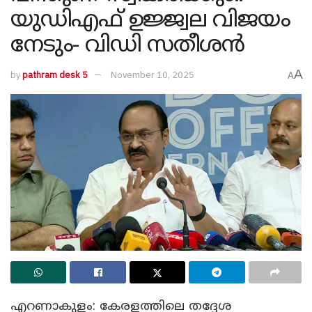
യുഡിഎഫ് ഉജ്ജ്വല വിജയം
നേടും- വിഡി സതീശൻ
A
by
pathram desk 5
November 10, 2025
A
എറണാകുളം: കേരളത്തിലെ തദ്ദേശ