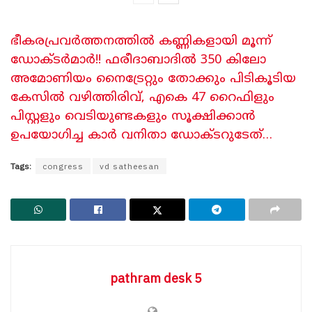
ഭീകരപ്രവർത്തനത്തിൽ കണ്ണികളായി മൂന്ന്
ഡോക്ടർമാർ!! ഫരീദാബാദിൽ 350 കിലോ
അമോണിയം നൈട്രേറ്റും തോക്കും പിടികൂടിയ
കേസിൽ വഴിത്തിരിവ്, എകെ 47 റൈഫിളും
പിസ്റ്റളും വെടിയുണ്ടകളും സൂക്ഷിക്കാൻ
ഉപയോഗിച്ച കാർ വനിതാ ഡോക്ടറുടേത്…
Tags:
congress
vd satheesan
pathram desk 5