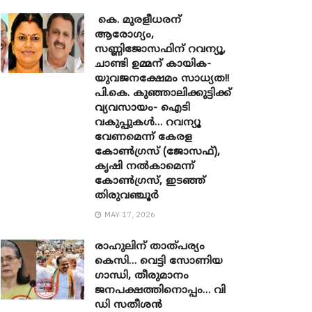
കെ. മുരളീധരന്
ആരോഗ്യം,
സണ്ണിജോസഫിന് റവന്യൂ,
ചാണ്ടി ഉമ്മന് കായിക-
യുവജനക്ഷേമം സാധ്യത!!
പി.കെ. കുഞ്ഞാലിക്കുട്ടിക്ക്
വ്യവസായം- ഐടി
വകുപ്പുകൾ… റവന്യൂ
വേണമെന്ന് കേരള
കോൺഗ്രസ് (ജോസഫ്),
കൃഷി നൽകാമെന്ന്
കോൺഗ്രസ്, ഇടഞ്ഞ്
തിരുവഞ്ചൂർ
MAY 17, 2026
രാഹുലിന് താത്പര്യം
കെസി… വെട്ടി സോണിയ ​
ഗാന്ധി, തീരുമാനം
ജനപക്ഷത്തിനൊപ്പം… വി
ഡി സതീശൻ