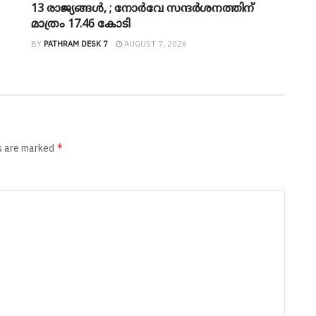
13 രാജ്യങ്ങൾ, ; നോർവേ സന്ദർശനത്തിന്
മാത്രം 17.46 കോടി
BY
PATHRAM DESK 7
AUGUST 7, 2026
*
ds are marked