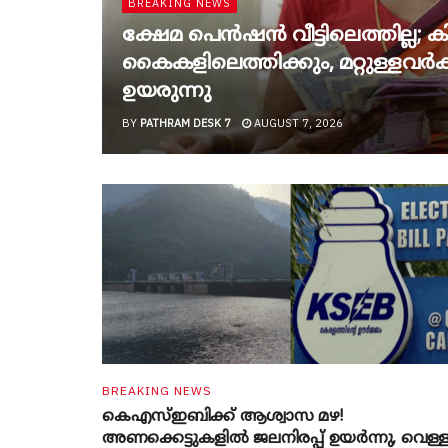
BREAKING NEWS
ക്ഷേമ പെൻഷൻ വീട്ടിലെത്തില്ല; കിട
കൈകളിലെത്തിക്കും, മറ്റുള്ളവർക്ക
ഉയരുന്നു
BY
PATHRAM DESK 7
AUGUST 7, 2026
BREAKING NEWS
കെഎസ്ഇബിക്ക് ആശ്വാസ മഴ!
അണക്കെട്ടുകളിൽ ജലനിരപ്പ് ഉയർന്നു, വെള്