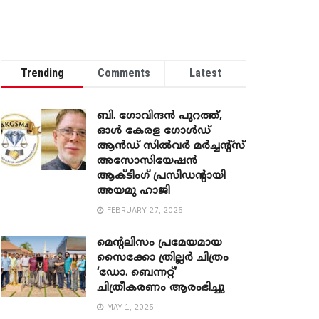
Trending
Comments
Latest
ബി. ​ഗോവിന്ദൻ പുറത്ത്,
ഓൾ കേരള ഗോൾഡ്
ആൻഡ് സിൽവർ മർച്ചന്റ്സ്
അസോസിയേഷൻ
ആക്ടിംഗ് പ്രസിഡന്റായി
അയമു ഹാജി
FEBRUARY 27, 2025
മെന്‍റലിസം പ്രമേയമായ
സൈക്കോ ത്രില്ലർ ചിത്രം
‘ഡോ. ബെന്നറ്റ്’
ചിത്രീകരണം ആരംഭിച്ചു
MAY 1, 2025