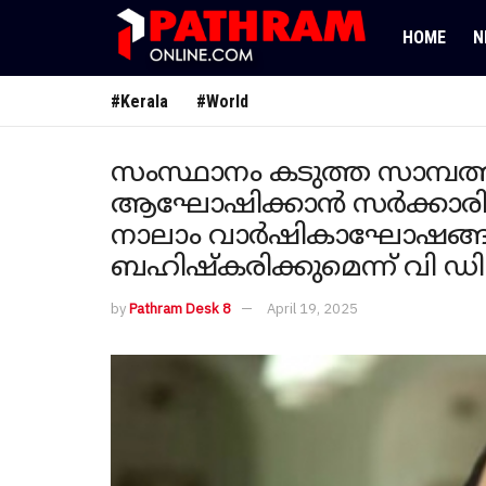
HOME
N
#Kerala
#World
സംസ്ഥാനം കടുത്ത സാമ്പത
ആഘോഷിക്കാൻ സർക്കാരിന
നാലാം വാർഷികാഘോഷങ്ങ
ബഹിഷ്കരിക്കുമെന്ന് വി 
by
Pathram Desk 8
April 19, 2025