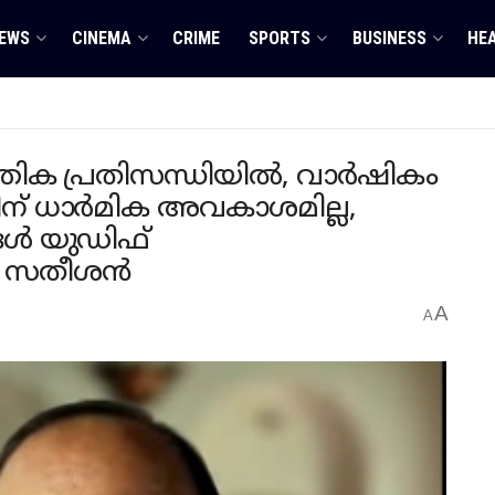
EWS
CINEMA
CRIME
SPORTS
BUSINESS
HE
്തിക പ്രതിസന്ധിയിൽ, വാർഷികം
് ധാർമിക അവകാശമില്ല,
ൾ യുഡിഫ്
ഡി സതീശൻ
A
A