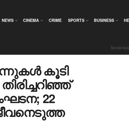
NEWS
CINEMA
CRIME
SPORTS
BUSINESS
H
Social ic
ന്നുകൾ കൂടി
രിച്ചറിഞ്ഞ്
ംഘടന; 22
ജീവനെടുത്ത