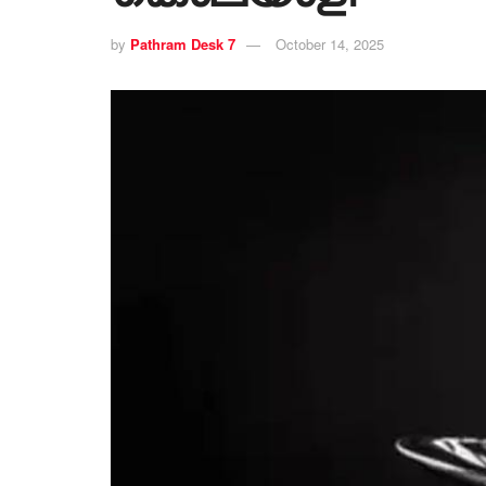
by
Pathram Desk 7
October 14, 2025