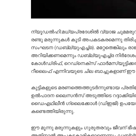
ന്യൂഡൽഹി:മധ്യപ്രദേശിൽ വ്യാജ ചുമമരുന്നു ക
രണ്ടു മരുന്നുകൾ കൂടി അപകടകരമെന്നു തിരി
സംഘടന (ഡബ്ല്യുഎച്ച്ഒ). മറ്റേതെങ്കിലും 
അറിയിക്കണമെന്നും ഡബ്ല്യുഎച്ച്ഒ നിർദേശം ന
കോൾഡ്രിഫ്, റെഡ്നെക്സ് ഫാർമസ്യൂട്ടിക്ക
റീലൈഫ് എന്നിവയുടെ ചില ബാച്ചുകളാണ് ഈ പട
കുട്ടികളുടെ മരണത്തെത്തുടർന്നുണ്ടായ പ്രത
ഉൽപാദന ലൈസൻസ് അടുത്തിടെ റദ്ദാക്കിയിരു
ഡൈഎഥിലീൻ ഗ്ലൈക്കോൾ (ഡിഇജി) ഉപയോഗ
കണ്ടെത്തിയിരുന്നു.
ഈ മൂന്നു മരുന്നുകളും ഗുരുതരവും ജീവന് 
അതിനാൽ അപകടകാരികളാണെന്നും ഡബ്ല്യുഎച്