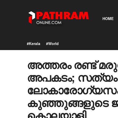
HOME
#Kerala
#World
അത്തരം രണ്ട് മരു
അപകടം; സത്യം തി
ലോകാരോഗ്യസ
കുഞ്ഞുങ്ങളുടെ 
കൊലയാളി