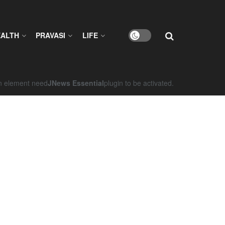
EALTH
PRAVASI
LIFE
on element need
JNews Essential
plugin to be activated.