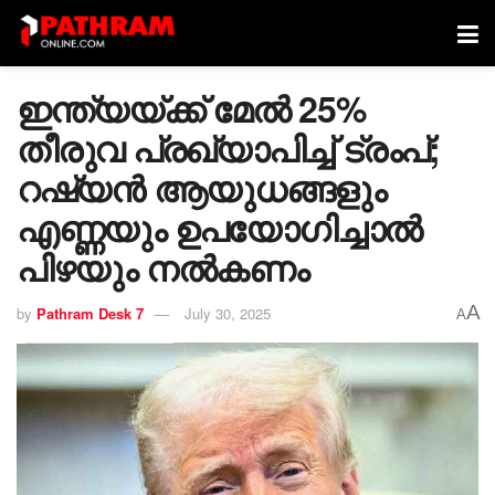
ഇന്ത്യയ്ക്ക് മേൽ 25%
തീരുവ പ്രഖ്യാപിച്ച് ട്രംപ്;
റഷ്യൻ ആയുധങ്ങളും
എണ്ണയും ഉപയോഗിച്ചാൽ
പിഴയും നൽകണം
A
by
Pathram Desk 7
July 30, 2025
A