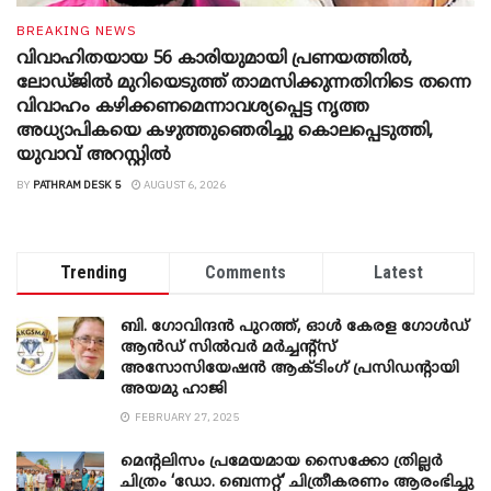
BREAKING NEWS
വിവാഹിതയായ 56 കാരിയുമായി പ്രണയത്തിൽ,
ലോഡ്ജിൽ മുറിയെടുത്ത് താമസിക്കുന്നതിനിടെ തന്നെ
വിവാഹം കഴിക്കണമെന്നാവശ്യപ്പെട്ട നൃത്ത
അധ്യാപികയെ കഴുത്തുഞെരിച്ചു കൊലപ്പെടുത്തി,
യുവാവ് അറസ്റ്റിൽ
BY
PATHRAM DESK 5
AUGUST 6, 2026
Trending
Comments
Latest
ബി. ​ഗോവിന്ദൻ പുറത്ത്, ഓൾ കേരള ഗോൾഡ്
ആൻഡ് സിൽവർ മർച്ചന്റ്സ്
അസോസിയേഷൻ ആക്ടിംഗ് പ്രസിഡന്റായി
അയമു ഹാജി
FEBRUARY 27, 2025
മെന്‍റലിസം പ്രമേയമായ സൈക്കോ ത്രില്ലർ
ചിത്രം ‘ഡോ. ബെന്നറ്റ്’ ചിത്രീകരണം ആരംഭിച്ചു