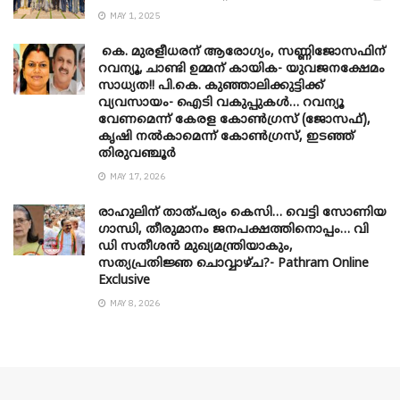
MAY 1, 2025
കെ. മുരളീധരന് ആരോഗ്യം, സണ്ണിജോസഫിന്
റവന്യൂ, ചാണ്ടി ഉമ്മന് കായിക- യുവജനക്ഷേമം
സാധ്യത!! പി.കെ. കുഞ്ഞാലിക്കുട്ടിക്ക്
വ്യവസായം- ഐടി വകുപ്പുകൾ… റവന്യൂ
വേണമെന്ന് കേരള കോൺഗ്രസ് (ജോസഫ്),
കൃഷി നൽകാമെന്ന് കോൺഗ്രസ്, ഇടഞ്ഞ്
തിരുവഞ്ചൂർ
MAY 17, 2026
രാഹുലിന് താത്പര്യം കെസി… വെട്ടി സോണിയ
​ഗാന്ധി, തീരുമാനം ജനപക്ഷത്തിനൊപ്പം… വി
ഡി സതീശൻ മുഖ്യമന്ത്രിയാകും,
സത്യപ്രതിജ്ഞ ചൊവ്വാഴ്ച?- Pathram Online
Exclusive
MAY 8, 2026