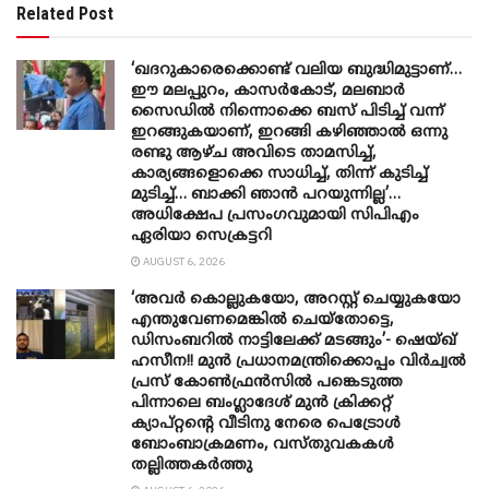
Related Post
‘ഖദറുകാരെക്കൊണ്ട് വലിയ ബുദ്ധിമുട്ടാണ്…
ഈ മലപ്പുറം, കാസർകോട്, മലബാർ
സൈഡിൽ നിന്നൊക്കെ ബസ് പിടിച്ച് വന്ന്
ഇറങ്ങുകയാണ്, ഇറങ്ങി കഴിഞ്ഞാൽ ഒന്നു
രണ്ടു ആഴ്ച അവിടെ താമസിച്ച്,
കാര്യങ്ങളൊക്കെ സാധിച്ച്, തിന്ന് കുടിച്ച്
മുടിച്ച്… ബാക്കി ഞാൻ പറയുന്നില്ല’…
അധിക്ഷേപ പ്രസംഗവുമായി സിപിഎം
ഏരിയാ സെക്രട്ടറി
AUGUST 6, 2026
‘അവർ കൊല്ലുകയോ, അറസ്റ്റ് ചെയ്യുകയോ
എന്തുവേണമെങ്കിൽ ചെയ്തോട്ടെ,
ഡിസംബറിൽ നാട്ടിലേക്ക് മടങ്ങും’- ഷെയ്ഖ്
ഹസീന!! മുൻ പ്രധാനമന്ത്രിക്കൊപ്പം വിർച്വൽ
പ്രസ് കോൺഫ്രൻസിൽ പങ്കെടുത്ത
പിന്നാലെ ബംഗ്ലാദേശ് മുൻ ക്രിക്കറ്റ്
ക്യാപ്റ്റന്റെ വീടിനു നേരെ പെട്രോൾ
ബോംബാക്രമണം, വസ്തുവകകൾ
തല്ലിത്തകർത്തു