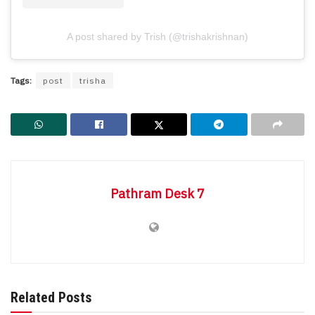
A post shared by Trish (@trishakrishnan)
Tags:
post
trisha
Pathram Desk 7
BREAKING NEWS
‘ഖദറുകാരെക്കൊണ്ട് വലിയ
Related Posts
ബുദ്ധിമുട്ടാണ്… ഈ മലപ്പുറം, കാസർകോട്,