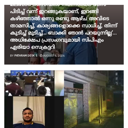
മലബാർ സൈഡിൽ നിന്നൊക്കെ ബസ്
പിടിച്ച് വന്ന് ഇറങ്ങുകയാണ്, ഇറങ്ങി
കഴിഞ്ഞാൽ ഒന്നു രണ്ടു ആഴ്ച അവിടെ
താമസിച്ച്, കാര്യങ്ങളൊക്കെ സാധിച്ച്, തിന്ന്
കുടിച്ച് മുടിച്ച്… ബാക്കി ഞാൻ പറയുന്നില്ല’…
അധിക്ഷേപ പ്രസംഗവുമായി സിപിഎം
ഏരിയാ സെക്രട്ടറി
BY
PATHRAM DESK 5
AUGUST 6, 2026