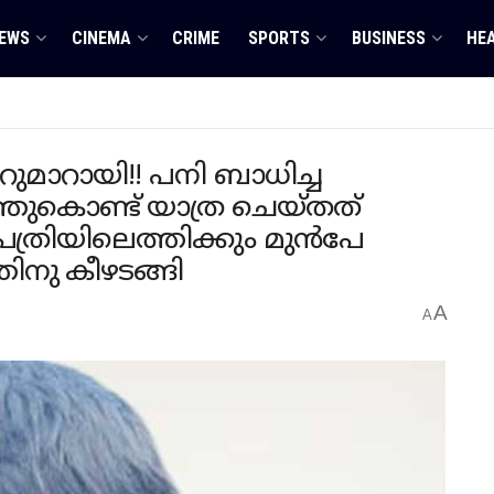
EWS
CINEMA
CRIME
SPORTS
BUSINESS
HE
മാറായി!! പനി ബാധിച്ച
തുകൊണ്ട് യാത്ര ചെയ്തത്
്രിയിലെത്തിക്കും മുൻപേ
ിനു കീഴടങ്ങി
A
A