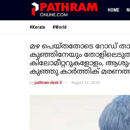
HOME
N
#Kerala
#World
മഴ പെയ്തതോടെ റോഡ് താറു
കുഞ്ഞിനേയും തോളിലെടുത്
കിലോമീറ്ററുകളോളം, ആശുപത
കുഞ്ഞു കാർത്തിക് മരണത്ത
by
pathram desk 5
August 23, 2025