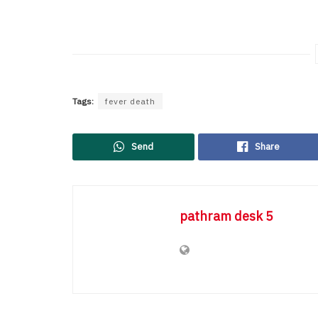
Tags:
fever death
Send
Share
pathram desk 5