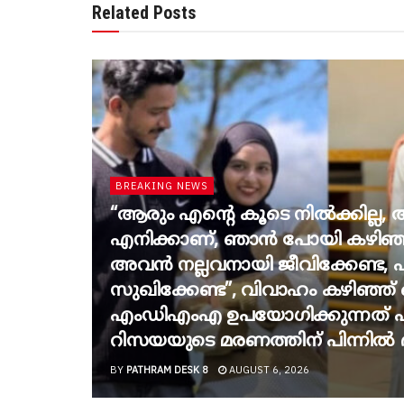
Related Posts
BREAKING NEWS
“ആരും എന്റെ കൂടെ നില്‍ക്കില്ല
എനിക്കാണ്, ഞാന്‍ പോയി കഴിഞ്ഞ
അവന്‍ നല്ലവനായി ജീവിക്കേണ്ട, എ
സുഖിക്കേണ്ട”, വിവാഹം കഴിഞ്ഞ് ഒ
എംഡിഎംഎ ഉപയോഗിക്കുന്നത് എത
റിസയയുടെ മരണത്തിന് പിന്നില്‍ ഭ
BY
PATHRAM DESK 8
AUGUST 6, 2026