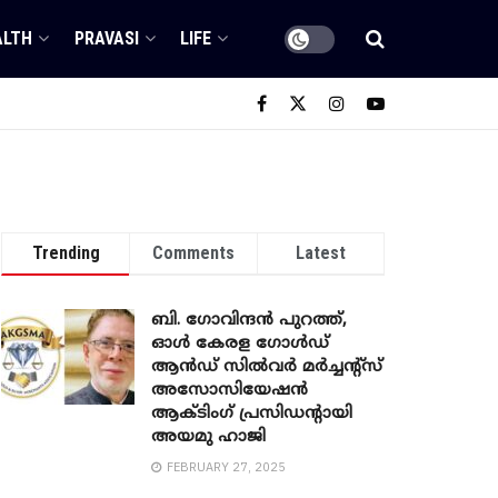
ALTH
PRAVASI
LIFE
Trending
Comments
Latest
ബി. ​ഗോവിന്ദൻ പുറത്ത്,
ഓൾ കേരള ഗോൾഡ്
ആൻഡ് സിൽവർ മർച്ചന്റ്സ്
അസോസിയേഷൻ
ആക്ടിംഗ് പ്രസിഡന്റായി
അയമു ഹാജി
FEBRUARY 27, 2025