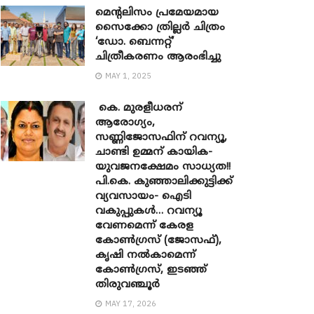
മെന്‍റലിസം പ്രമേയമായ
സൈക്കോ ത്രില്ലർ ചിത്രം
‘ഡോ. ബെന്നറ്റ്’
ചിത്രീകരണം ആരംഭിച്ചു
MAY 1, 2025
കെ. മുരളീധരന്
ആരോഗ്യം,
സണ്ണിജോസഫിന് റവന്യൂ,
ചാണ്ടി ഉമ്മന് കായിക-
യുവജനക്ഷേമം സാധ്യത!!
പി.കെ. കുഞ്ഞാലിക്കുട്ടിക്ക്
വ്യവസായം- ഐടി
വകുപ്പുകൾ… റവന്യൂ
വേണമെന്ന് കേരള
കോൺഗ്രസ് (ജോസഫ്),
കൃഷി നൽകാമെന്ന്
കോൺഗ്രസ്, ഇടഞ്ഞ്
തിരുവഞ്ചൂർ
MAY 17, 2026