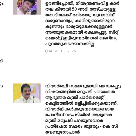
റം
ഉറങ്ങിപ്പോയി, നിയന്ത്രണംവിട്ട കാർ
തല കീഴായി 50 അടി താഴ്ചയുള്ള
തോട്ടിലേക്ക് മറിഞ്ഞു, യുവാവിന്
ദാരുണാന്ത്യം, കാറിലുണ്ടായിരുന്ന
കുഞ്ഞും ഭാര്യയുമടക്കമുള്ളവർ
അത്ഭുതകരമായി രക്ഷപ്പെട്ടു, സീറ്റ്
ബെൽട്ട് ഇട്ടിരുന്നതിനാൽ ജെറിനു
പുറത്തുകടക്കാനായില്ല
AUGUST 6, 2026
ന്
ടെ
വിദ്യാർത്ഥി സമരവുമായി ബന്ധപ്പെട്ട
വിഷയങ്ങളിൽ മറുപടി പറയാതെ
ആഭ്യന്തര മന്ത്രി പാർലമെന്റ്
കെട്ടിടത്തിൽ ഒളിച്ചിരിക്കുകയാണ്,
വിദ്യാർഥികൾക്കുനേരെയുണ്ടായ
പോലീസ് നടപടിയിൽ ആഭ്യന്തര
മന്ത്രി മറുപടി പറയുന്നവരെ
പ്രതിഷേധ സമരം തുടരും- കെ സി
വേണു​ഗോപാൽ