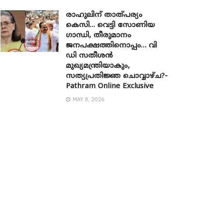
രാഹുലിന് താത്പര്യം
കെസി… വെട്ടി സോണിയ ​
ഗാന്ധി, തീരുമാനം
ജനപക്ഷത്തിനൊപ്പം… വി
ഡി സതീശൻ
മുഖ്യമന്ത്രിയാകും,
സത്യപ്രതിജ്ഞ ചൊവ്വാഴ്ച?-
Pathram Online Exclusive
MAY 8, 2026