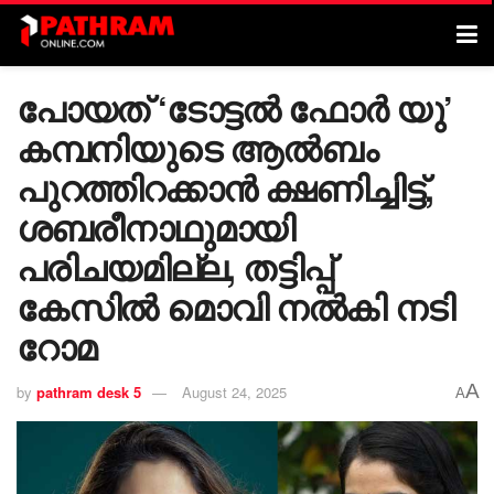
പോയത് ‘ടോട്ടൽ ഫോർ യു’
കമ്പനിയുടെ ആൽബം
പുറത്തിറക്കാൻ ക്ഷണിച്ചിട്ട്,
ശബരീനാഥുമായി
പരിചയമില്ല, തട്ടിപ്പ്
കേസിൽ മൊവി നൽകി നടി
റോമ
A
by
pathram desk 5
August 24, 2025
A