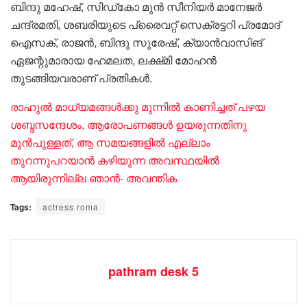
ബിന്ദു മഹേഷ്, സിഡ്‌കോ മുൻ സീനിയർ മാനേജർ
ചന്ദ്രമതി, ശബരിയുടെ പ്രൈവറ്റ് സെക്രട്ടറി പ്രമോദ്
ഐസക്, രാജൻ, ബിന്ദു സുരേഷ്, ക്യാൻവാസിങ്
ഏജന്റുമാരായ ഹേമലത, ലക്ഷ്‌മി മോഹൻ
തുടങ്ങിയവരാണ് പ്രതികൾ.
രാഹുൽ മാധ്യമങ്ങൾക്കു മുന്നിൽ കാണിച്ചത് പഴയ
ശബ്ദസന്ദേശം, ആരോപണങ്ങൾ ഉയരുന്നതിനു
മുൻപുള്ളത്, ആ സമയങ്ങളിൽ എല്ലാം
തുറന്നുപറയാൻ കഴിയുന്ന അവസ്ഥയിൽ
ആയിരുന്നില്ല ഞാൻ- അവന്തിക
Tags:
actress roma
pathram desk 5