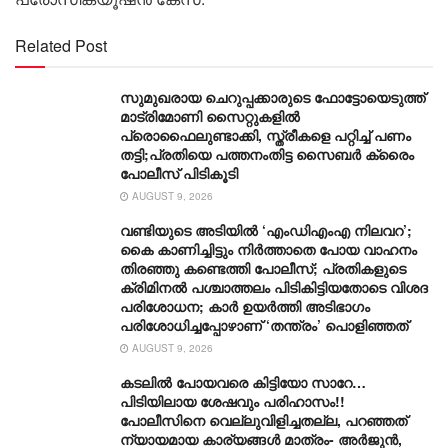
Related Post
സുമുഖരായ ചെറുപ്പക്കാരുടെ ഫോട്ടോയെടുത്ത്
മാട്രിമോണി സൈറ്റുകളിൽ
പ്രൊഫൈലുണ്ടാക്കി, സ്ത്രീകളെ പറ്റിച്ച് പണം
തട്ടി;പ്രതിയെ പത്തനംതിട്ട സൈബർ ക്രൈം
പോലീസ് പിടികൂടി
AUGUST 9, 2026
വണ്ടിയുടെ അടിയിൽ ‘എംഡിഎംഎ നിലവറ’;
കൈ കാണിച്ചിട്ടും നിർത്താതെ പോയ വാഹനം
തിരഞ്ഞു കണ്ടെത്തി പോലീസ്; പ്രതികളുടെ
ക്രിമിനൽ പശ്ചാത്തലം പിടികിട്ടിയതോടെ വിശദ
പരിശോധന; കാർ ഉയർത്തി അടിഭാഗം
പരിശോധിച്ചപ്പോഴാണ് ‘തന്ത്രം’ പൊളിഞ്ഞത്
AUGUST 9, 2026
കടലിൽ പോയവരെ കിട്ടിയോ സാറേ…
പിടിയിലായ ശേഷവും പരിഹാസം!!
പോലീസിനെ വെല്ലുവിളിച്ചതല്ല, പറഞ്ഞത്
ന്യായമായ കാര്യങ്ങൾ മാത്രം- അർജുൻ,