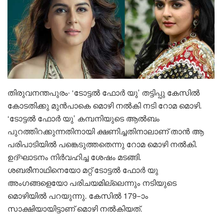
തിരുവനന്തപുരം∙ ‘ടോട്ടൽ ഫോർ യു’ തട്ടിപ്പു കേസിൽ
കോടതിക്കു മുൻപാകെ മൊഴി നൽകി നടി റോമ മൊഴി.
‘ടോട്ടൽ ഫോർ യു’ കമ്പനിയുടെ ആൽബം
പുറത്തിറക്കുന്നതിനായി ക്ഷണിച്ചതിനാലാണ് താൻ ആ
പരിപാടിയിൽ പങ്കെടുത്തതെന്നു റോമ മൊഴി നൽകി.
ഉദ്ഘാടനം നിർവഹിച്ച ശേഷം മടങ്ങി.
ശബരീനാഥിനെയോ മറ്റ് ടോട്ടൽ ഫോർ യു
അംഗങ്ങളെയോ പരിചയമില്ലെന്നും നടിയുടെ
മൊഴിയിൽ പറയുന്നു. കേസിൽ 179–ാം
സാക്ഷിയായിട്ടാണ് മൊഴി നൽകിയത്.