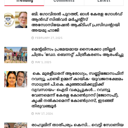
Trending
Comments
Latest
ബി. ​ഗോവിന്ദൻ പുറത്ത്, ഓൾ കേരള ഗോൾഡ്
ആൻഡ് സിൽവർ മർച്ചന്റ്സ്
അസോസിയേഷൻ ആക്ടിംഗ് പ്രസിഡന്റായി
അയമു ഹാജി
FEBRUARY 27, 2025
മെന്‍റലിസം പ്രമേയമായ സൈക്കോ ത്രില്ലർ
ചിത്രം ‘ഡോ. ബെന്നറ്റ്’ ചിത്രീകരണം ആരംഭിച്ചു
MAY 1, 2025
കെ. മുരളീധരന് ആരോഗ്യം, സണ്ണിജോസഫിന്
റവന്യൂ, ചാണ്ടി ഉമ്മന് കായിക- യുവജനക്ഷേമം
സാധ്യത!! പി.കെ. കുഞ്ഞാലിക്കുട്ടിക്ക്
വ്യവസായം- ഐടി വകുപ്പുകൾ… റവന്യൂ
വേണമെന്ന് കേരള കോൺഗ്രസ് (ജോസഫ്),
കൃഷി നൽകാമെന്ന് കോൺഗ്രസ്, ഇടഞ്ഞ്
തിരുവഞ്ചൂർ
MAY 17, 2026
രാഹുലിന് താത്പര്യം കെസി… വെട്ടി സോണിയ