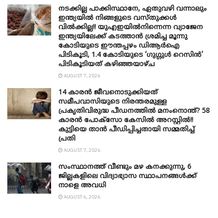
നടക്കില്ല പാക്കിസ്ഥാനേ, ഏതുവഴി വന്നാലും
ഇന്ത്യയിൽ നിങ്ങളുടെ വസ്തുക്കൾ
വിൽക്കില്ല!! യുഎഇയിൽനിന്നെന്ന വ്യാജേന
ഇന്ത്യയിലേക്ക് കടത്താൻ ശ്രമിച്ച മൂന്നു
കോടിയുടെ ഈന്തപ്പഴം ഡിആർഐ
പിടികൂടി, 1.4 കോടിയുടെ ‘ഗുഗ്ഗുൾ റെസിൻ’
പിടികൂടിയത് കഴിഞ്ഞയാഴ്ച
AUGUST 7, 2026
14 കാരൻ ജീവനൊടുക്കിയത്
സമീപവാസിയുടെ നിരന്തരമുള്ള
പ്രകൃതിവിരുദ്ധ പീഡനത്തിൽ മനംനൊന്ത്? 58
കാരൻ പോക്സോ കേസിൽ അറസ്റ്റിൽ!!
കുട്ടിയെ താൻ പീഡിപ്പിച്ചതായി സമ്മതിച്ച്
പ്രതി
AUGUST 7, 2026
സംസ്ഥാനത്ത് വീണ്ടും മഴ കനക്കുന്നു, 6
ജില്ലകളിലെ വിദ്യാഭ്യാസ സ്ഥാപനങ്ങൾക്ക്
നാളെ അവധി
AUGUST 6, 2026