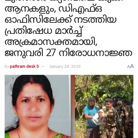
ആനകളും, ഡിഎഫ്ഒ
ഓഫിസിലേക്ക് നടത്തിയ
പ്രതിഷേധ മാർച്ച്
അക്രമാസക്തമായി,
ജനുവരി 27 നിരോധനാജ്ഞ
A
by
pathram desk 5
January 24, 2025
A