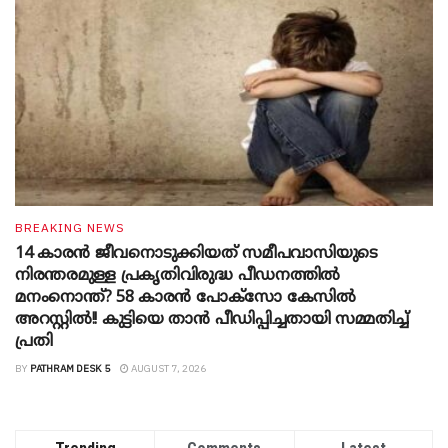
BREAKING NEWS
14 കാരൻ ജീവനൊടുക്കിയത് സമീപവാസിയുടെ
നിരന്തരമുള്ള പ്രകൃതിവിരുദ്ധ പീഡനത്തിൽ
മനംനൊന്ത്? 58 കാരൻ പോക്സോ കേസിൽ
അറസ്റ്റിൽ!! കുട്ടിയെ താൻ പീഡിപ്പിച്ചതായി സമ്മതിച്ച്
പ്രതി
BY
PATHRAM DESK 5
AUGUST 7, 2026