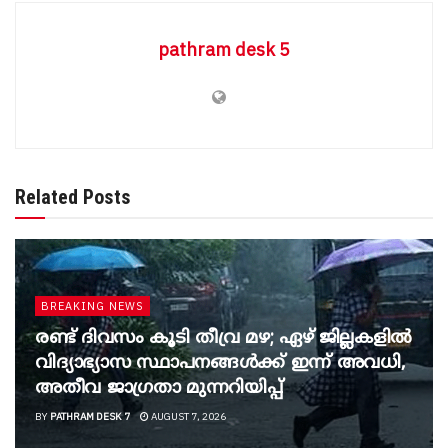
pathram desk 5
Related Posts
BREAKING NEWS
രണ്ട് ദിവസം കൂടി തീവ്ര മഴ; ഏഴ് ജില്ലകളിൽ
വിദ്യാഭ്യാസ സ്ഥാപനങ്ങൾക്ക് ഇന്ന് അവധി,
അതീവ ജാ​ഗ്രതാ മുന്നറിയിപ്പ്
BY
PATHRAM DESK 7
AUGUST 7, 2026