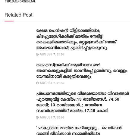
വ്യക്തമാക്കി.
Related Post
ക്ഷേമ പെൻഷൻ വീട്ടിലെത്തില്ല;
കിടപ്പുരോഗികൾക്ക് മാത്രം നേരിട്ട്
കൈകളിലെത്തിക്കും, മറ്റുള്ളവർക്ക് ബാങ്ക്
അക്കൗണ്ടിലേക്ക്; എതിർപ്പ് ഉയരുന്നു
AUGUST 7, 2026
കെഎസ്ഇബിക്ക് ആശ്വാസ മഴ!
അണക്കെട്ടുകളിൽ ജലനിരപ്പ് ഉയർന്നു, വെള്ളം
വേനലിനായി കരുതിവെക്കും
AUGUST 7, 2026
പ്രധാനമന്ത്രിയുടെ വിദേശയാത്രാ വിവരങ്ങൾ
പുറത്തുവിട്ട് കേന്ദ്രം;13 രാജ്യങ്ങൾ, 74.58
കോടി; 13 രാജ്യങ്ങൾ, ; നോർവേ
സന്ദർശനത്തിന് മാത്രം 17.46 കോടി
AUGUST 7, 2026
‘പടച്ചോനെ മാത്രേ പേടിയുള്ളു… പെൻഷൻ
വാങ്ങി ജീവിക്കാൻ സമ്മതിക്കില്ല