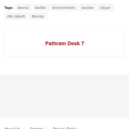
Tags:
bevco
bottle
enviornment
excise
liquor
mb rajesh
Money
Pathram Desk 7
About Us
Contact
Privacy Policy