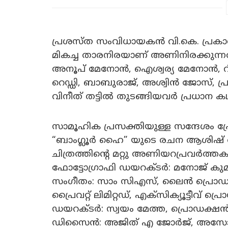
പ്രശസ്ത സംവിധായകൻ വി.കെ. പ്രകാ
മികച്ച താരനിരയാണ് അണിനിരക്കുന
അനൂപ് മേനോൻ, ഐശ്വര്യ മേനോൻ, റി
റെഡ്ഡി, ബാബുരാജ്, അശ്വിൻ ജോസ്, പ
വിനീത് തട്ടിൽ തുടങ്ങിയവർ പ്രധാന കഥ
സാമൂഹിക പ്രസക്തിയുള്ള സന്ദേശം പ്ര
“ബാംഗ്ലൂർ ഹൈ” യുടെ രചന ആശിഷ് ര
ചിത്രത്തിന്റെ മറ്റു അണിയറപ്രവർത്
ഫോട്ടോഗ്രാഫി ഡയറക്ടർ: മനോജ് കുമ
സംഗീതം: സാം സിഎസ്, ലൈൻ പ്രൊഡക്ഷ
പ്രൈവറ്റ് ലിമിറ്റഡ്, എക്സിക്യൂട്ടീവ
ഡയറക്ടർ: സ്വയം മേത്ത, പ്രൊഡക്ഷൻ
ഡിസൈൻ: അജിത് എ ജോർജ്, അസോസിയ