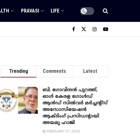
ALTH
PRAVASI
LIFE
Trending
Comments
Latest
ബി. ​ഗോവിന്ദൻ പുറത്ത്,
ഓൾ കേരള ഗോൾഡ്
ആൻഡ് സിൽവർ മർച്ചന്റ്സ്
അസോസിയേഷൻ
ആക്ടിംഗ് പ്രസിഡന്റായി
അയമു ഹാജി
FEBRUARY 27, 2025