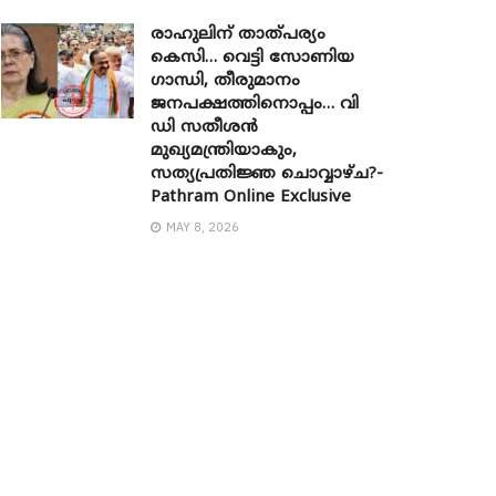
രാഹുലിന് താത്പര്യം
കെസി… വെട്ടി സോണിയ ​
ഗാന്ധി, തീരുമാനം
ജനപക്ഷത്തിനൊപ്പം… വി
ഡി സതീശൻ
മുഖ്യമന്ത്രിയാകും,
സത്യപ്രതിജ്ഞ ചൊവ്വാഴ്ച?-
Pathram Online Exclusive
MAY 8, 2026