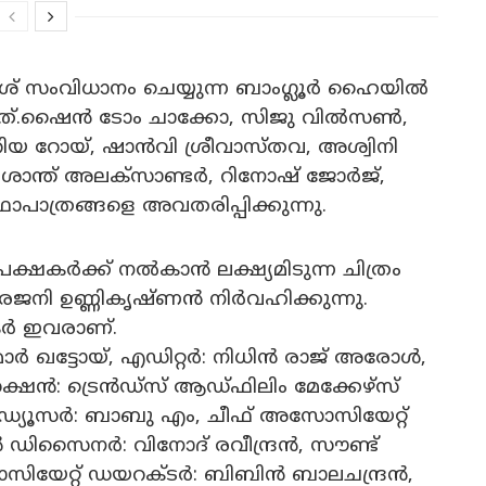
ശ് സംവിധാനം ചെയ്യുന്ന ബാംഗ്ലൂർ ഹൈയിൽ
്നത്‌.ഷൈൻ ടോം ചാക്കോ, സിജു വിൽസൺ,
യ റോയ്, ഷാൻവി ശ്രീവാസ്തവ, അശ്വിനി
്രശാന്ത് അലക്സാണ്ടർ, റിനോഷ് ജോർജ്,
ാപാത്രങ്ങളെ അവതരിപ്പിക്കുന്നു.
േക്ഷകർക്ക് നൽകാൻ ലക്ഷ്യമിടുന്ന ചിത്രം
ജനി ഉണ്ണികൃഷ്ണൻ നിർവഹിക്കുന്നു.
തകർ ഇവരാണ്.
ാർ ഖട്ടോയ്, എഡിറ്റർ: നിധിൻ രാജ് അരോൾ,
ൻ: ട്രെൻഡ്‌സ് ആഡ്ഫിലിം മേക്കേഴ്‌സ്
് പ്രൊഡ്യൂസർ: ബാബു എം, ചീഫ് അസോസിയേറ്റ്
 ഡിസൈനർ: വിനോദ് രവീന്ദ്രൻ, സൗണ്ട്
േറ്റ് ഡയറക്ടർ: ബിബിൻ ബാലചന്ദ്രൻ,