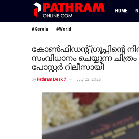
HOME
N
#Kerala
#World
കോൺഫിഡന്റ് ഗ്രൂപ്പിന്റെ ന
സംവിധാനം ചെയ്യുന്ന ചിത്ര
പോസ്റ്റർ റിലീസായി
by
Pathram Desk 7
July 22, 2025