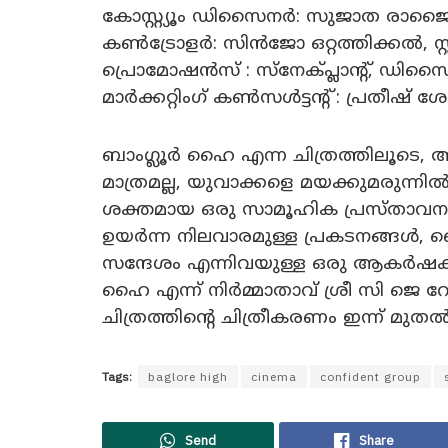
കോസ്റ്റ്യൂം ഡിസൈനർ: സുജാത രാജൈൻ
കൺട്രോളർ: സിൻജോ ഒറ്റത്തിക്കൽ, സ്റ
പ്രൊമോഷൻസ് : സ്‌നേക്പ്ലാന്റ്, 
മാർക്കറ്റിംഗ് കൺസൾട്ടന്റ് : പ്രതീഷ് ശ
ബാംഗ്ലൂർ ഹൈ എന്ന ചിത്രത്തിലൂടെ
മാത്രമല്ല, യുവാക്കളെ മയക്കുമരുന്നിൽ ന
ശക്തമായ ഒരു സാമൂഹിക പ്രസ്താവനയു
ഉയർന്ന നിലവാരമുള്ള പ്രകടനങ്ങൾ
സന്ദേശം എന്നിവയുള്ള ഒരു ആകർഷകമ
ഹൈ എന്ന് നിർമ്മാതാവ് ശ്രീ സി ജെ റോ
ചിത്രത്തിന്റെ ചിത്രീകരണം ഇന്ന് മുതൽ
Tags:
baglore high
cinema
confident group
Send
Share