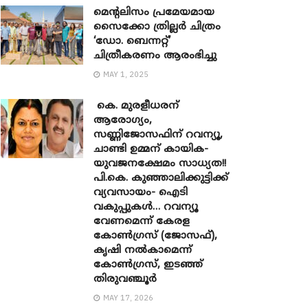
മെന്‍റലിസം പ്രമേയമായ
സൈക്കോ ത്രില്ലർ ചിത്രം
‘ഡോ. ബെന്നറ്റ്’
ചിത്രീകരണം ആരംഭിച്ചു
MAY 1, 2025
കെ. മുരളീധരന്
ആരോഗ്യം,
സണ്ണിജോസഫിന് റവന്യൂ,
ചാണ്ടി ഉമ്മന് കായിക-
യുവജനക്ഷേമം സാധ്യത!!
പി.കെ. കുഞ്ഞാലിക്കുട്ടിക്ക്
വ്യവസായം- ഐടി
വകുപ്പുകൾ… റവന്യൂ
വേണമെന്ന് കേരള
കോൺഗ്രസ് (ജോസഫ്),
കൃഷി നൽകാമെന്ന്
കോൺഗ്രസ്, ഇടഞ്ഞ്
തിരുവഞ്ചൂർ
MAY 17, 2026