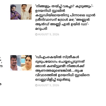
‘നിങ്ങളും തയ്ച്ച് വച്ചോ? കുടുങ്ങും‘-
ഉദയനിധി സ്റ്റാലിൻ
കസ്റ്റഡിയിലായതിനു പിന്നാലെ ധ്യാൻ
ശ്രീനിവാസന് ട്രോൾ മഴ; ‘അണ്ണൻ
ആൻഡ് അണ്ണി എൻ ഉയിർ ഡാ’-
മറുപടി
AUGUST 5, 2026
ം
‘ഡിഎംകെയിൽ സ്ത്രീകൾ
”,
ദുരുപയോഗം ചെയ്യപ്പെടുന്നത്
വണ
ഞാൻ കണ്ടിട്ടുണ്ട്!! നിങ്ങൾക്ക്
ആണത്തമുണ്ടെങ്കിൽ….തൃഷ
വിവാദത്തിൽ ഉദയനിധി സ്റ്റാലിനെ
വെല്ലുവിളിച്ച് ഖുശ്ബു
െ
AUGUST 5, 2026