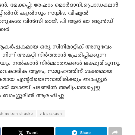
, മേക്കപ്പ്: രേഷാം മൊർദാനി,പ്രൊഡക്ഷൻ
്റിൽസ്: കുൽസും സയ്യിദ, വിഷ്വൽ
ഡിസൈനുകൾ: വിൻസി രാജ്, പി ആർ ഓ ആൻഡ്
േഖർ.
, ആകർഷകമായ ഒരു സിനിമാറ്റിക് അനുഭവം
ിന്ന് അകറ്റി നിർത്താൻ പ്രേരിപ്പിക്കുന്ന
ം നൽകാൻ നിർമ്മാതാക്കൾ ലക്ഷ്യമിടുന്നു.
, വൈകാരിക ആഴം, സമൂഹത്തിന് ശക്തമായ
ായ എന്റർടൈനറായിരിക്കും ബാംഗ്ലൂർ
യ് ലോഞ്ച് ചടങ്ങിൽ അഭിപ്രായപ്പെട്ടു.
 ബാംഗ്ലൂരിൽ ആരംഭിച്ചു.
shine tom chacko
v k prakash
Tweet
Share