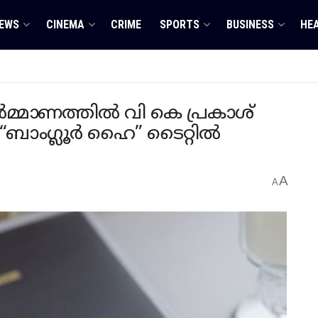
EWS
CINEMA
CRIME
SPORTS
BUSINESS
HE
ിർമ്മാണത്തിൽ വി കെ പ്രകാശ്
ം “ബാംഗ്ലൂർ ഹൈ” ടൈറ്റിൽ
A
A