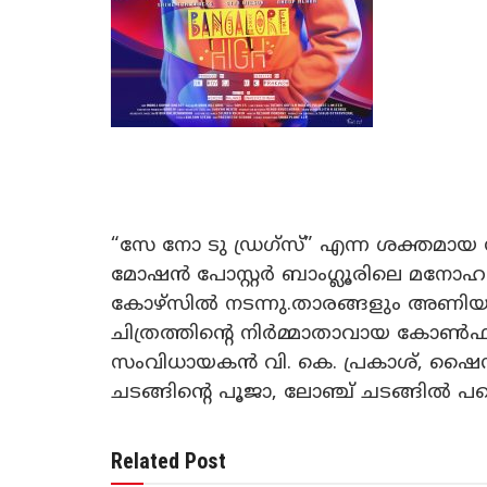
“സേ നോ ടു ഡ്രഗ്സ്” എന്ന ശക്തമായ സ
മോഷൻ പോസ്റ്റർ ബാംഗ്ലൂരിലെ മ
കോഴ്‌സിൽ നടന്നു.താരങ്ങളും അണിയ
ചിത്രത്തിന്റെ നിർമ്മാതാവായ കോൺഫിഡന്റ
സംവിധായകൻ വി. കെ. പ്രകാശ്, ഷൈൻ 
ചടങ്ങിന്റെ പൂജാ, ലോഞ്ച് ചടങ്ങിൽ പങ്
Related Post