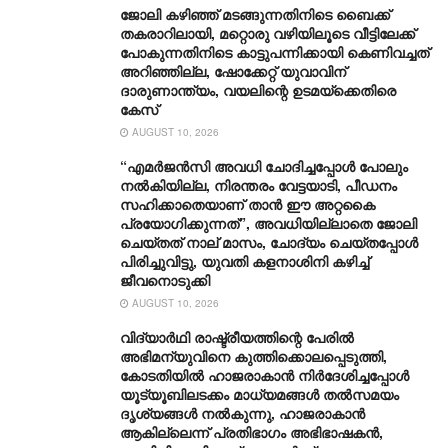
ജോലി കഴിഞ്ഞ് മ‌ടങ്ങുന്നതിനിടെ ബൈക്ക്
തകരാറിലായി, മറ്റൊരു വഴിയിലൂടെ വീട്ടിലേക്ക്
പോകുന്നതിനിടെ കാട്ടുപന്നിക്കായി കെണിവച്ചത്
അറിഞ്ഞില്ല, ഷോക്കേറ്റ് യുവാവിന്
ദാരുണാന്ത്യം, വയലിന്റെ ഉടമയ്ക്കെതിരെ
കേസ്
AUGUST 10, 2026
“എമർജൻസി അവധി ചോദിച്ചപ്പോൾ പോലും
നല്‍കിയില്ല, നിരന്തരം വേട്ടയാടി, പീഡനം
സഹിക്കാതെയാണ് താൻ ഈ അറ്റകൈ
പ്രയോഗിക്കുന്നത്”, അവധിയില്ലാതെ ജോലി
ചെയ്തത് നാല് മാസം, ചോദ്യം ചെയ്തപ്പോള്‍
പിരിച്ചുവിട്ടു, യുവതി കളനാശിനി കഴിച്ച്
ജീവനൊടുക്കി
AUGUST 10, 2026
വിദ്യാർഥി രാഷ്ട്രീയത്തിന്റെ പേരിൽ
അഭിമന്യുവിനെ കുത്തിക്കൊലപ്പെടുത്തി,
കോടതിയിൽ ഹാജരാകാൻ നിർദേശിച്ചപ്പോൾ
യൂട്യൂബിലടക്കം മാധ്യമങ്ങൾ തൽസമയം
ദൃശ്യങ്ങൾ നൽകുന്നു, ഹാജരാകാൻ
ആകില്ലെന്ന് പ്രതിഭാ​ഗം അഭിഭാഷകൻ,