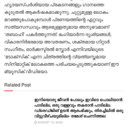
ഹൃദയസ്പർശിയായ പ്രകടനങ്ങളും ഗാനത്തെ
കൂടുതൽ ആകർഷകമാക്കുന്നു. ചുറ്റുമുള്ള ലോകം
മറഞ്ഞുപോകുമ്പോൾ പ്രണയത്തിന്റെ ഏറ്റവും
സത്യസന്ധവും ആഴമുള്ളതുമായ അനുഭവമാണ്
‘തബാഹി’ പകർത്തുന്നത്. ഭംഗിയാർന്ന ദൃശ്യങ്ങൾ,
വികാരനിർഭരമായ അവതരണം, ശക്തമായ ഗിറ്റാർ
സംഗീതം, ഓർക്കസ്ട്രൽ സ്കോർ എന്നിവയിലൂടെ
‘ടോക്സിക്’ എന്ന ചിത്രത്തിന്റെ വ്യത്യസ്തമായ
സിനിമാറ്റിക് ലോകത്തെ പരിചയപ്പെടുത്തുകയാണ് ഈ
മ്യൂസിക് വീഡിയോ.
Related Post
ഇനിയൊരു ജീവൻ പോലും ഇവിടെ പൊലിയാൻ
പാടില്ല, ഒരു വള്ളവും തകരാൻ പാടില്ല.
ഡ്രെഡ്ജിങ് ഉടൻ ആരംഭിക്കും, തിരച്ചിലില്‍ ഒരു
വിട്ടുവീഴ്ചയുമില്ല- രമേശ് ചെന്നിത്തല
AUGUST 10, 2026