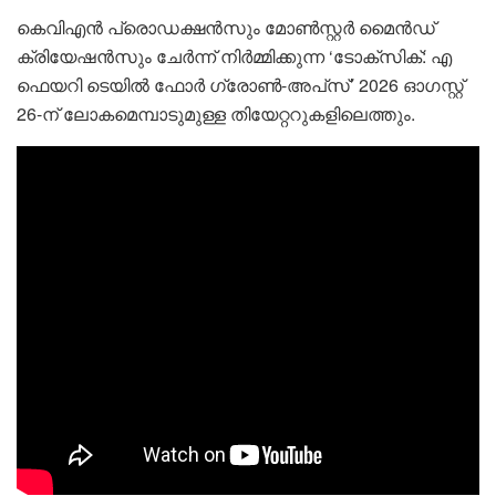
കെവിഎൻ പ്രൊഡക്ഷൻസും മോൺസ്റ്റർ മൈൻഡ്
ക്രിയേഷൻസും ചേർന്ന് നിർമ്മിക്കുന്ന ‘ടോക്സിക്: എ
ഫെയറി ടെയിൽ ഫോർ ഗ്രോൺ-അപ്‌സ്’ 2026 ഓഗസ്റ്റ്
26-ന് ലോകമെമ്പാടുമുള്ള തിയേറ്ററുകളിലെത്തും.