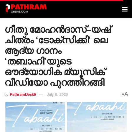
ഗീതു മോഹൻദാസ്–യഷ്
ചിത്രം ‘ടോക്സിക്കി’ ലെ
ആദ്യ ഗാനം
‘തബാഹി’യുടെ
ഔദ്യോഗിക മ്യൂസിക്
വീഡിയോ പുറത്തിറങ്ങി
A
by
PathramDesk6
July 9, 2026
A