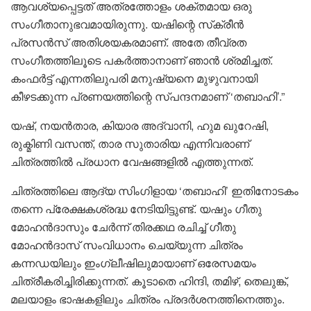
ആവശ്യപ്പെട്ടത് അത്രത്തോളം ശക്തമായ ഒരു
സംഗീതാനുഭവമായിരുന്നു. യഷിന്റെ സ്‌ക്രീൻ
പ്രസൻസ് അതിശയകരമാണ്. അതേ തീവ്രത
സംഗീതത്തിലൂടെ പകർത്താനാണ് ഞാൻ ശ്രമിച്ചത്.
കംഫർട്ട് എന്നതിലുപരി മനുഷ്യനെ മുഴുവനായി
കീഴടക്കുന്ന പ്രണയത്തിന്റെ സ്പന്ദനമാണ് ‘തബാഹി’.”
യഷ്, നയൻതാര, കിയാര അദ്വാനി, ഹുമ ഖുറേഷി,
രുക്മിണി വസന്ത്, താര സുതാരിയ എന്നിവരാണ്
ചിത്രത്തിൽ പ്രധാന വേഷങ്ങളിൽ എത്തുന്നത്.
ചിത്രത്തിലെ ആദ്യ സിംഗിളായ ‘തബാഹി’ ഇതിനോടകം
തന്നെ പ്രേക്ഷകശ്രദ്ധ നേടിയിട്ടുണ്ട്. യഷും ഗീതു
മോഹൻദാസും ചേർന്ന് തിരക്കഥ രചിച്ച് ഗീതു
മോഹൻദാസ് സംവിധാനം ചെയ്യുന്ന ചിത്രം
കന്നഡയിലും ഇംഗ്ലീഷിലുമായാണ് ഒരേസമയം
ചിത്രീകരിച്ചിരിക്കുന്നത്. കൂടാതെ ഹിന്ദി, തമിഴ്, തെലുങ്ക്,
മലയാളം ഭാഷകളിലും ചിത്രം പ്രദർശനത്തിനെത്തും.