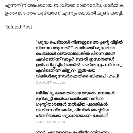
എന്നത് നിയമപരമായ ബാധ്യത മാത്രമല്ല, ധാർമ്മിക
ഉത്തവാദിത്തം കൂടിയാണ് എന്നും കോടതി ചൂണ്ടിക്കാട്ടി.
Related Post
“ശുദ്ധ പെട്രോൾ നിങ്ങളുടെ അപ്പന്റെ വീട്ടിൽ
നിന്നോ വരുന്നത്?” രാജ്യത്ത് ശുദ്ധമായ
പെട്രോൾ ലഭ്യമല്ലെങ്കിൽ പിന്നെ അത്
എവിടെനിന്ന് വരും? ബദൽ ഇന്ധനങ്ങൾ
ഉത്പാദിപ്പിച്ചില്ലെങ്കിൽ പെട്രോളും ഡീസലും
എവിടെനിന്ന് കിട്ടും?- ഇ20-യെ
വിമർശിക്കുന്നവർക്കെതിരെ ബിജെപി എംപി
AUGUST 10, 2026
ബ്രിജ് ഭൂഷണെതിരായ ആരോപണങ്ങൾ
മുൻകൂട്ടി തയ്യാറാക്കിയത്, വനിതാ
ഗുസ്തിതാരങ്ങൾ നൽകിയ പരാതികൾ
വിശ്വസനീയമല്ല, പിന്നിൽ രാഷ്ട്രീയ
പ്രേരിതമായ ഗൂഢാലോചന- കോടതി
AUGUST 10, 2026
‘സർ, എല്ലാവരും പേടിയിലായിരുന്നു;