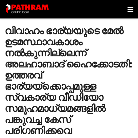
വിവാഹം ഭാര്യയുടെ മേൽ
ഉടമസ്ഥാവകാശം
നൽകുന്നില്ലെന്ന്
അലഹാബാദ് ഹൈക്കോടതി:
ഉത്തരവ്
ഭാര്യയ്‌ക്കൊപ്പമുള്ള
സ്വകാര്യ വീഡിയോ
സമൂഹമാധ്യമങ്ങളിൽ
പങ്കുവച്ച കേസ്
പരിഗണിക്കവെ