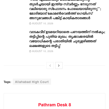
തുടർച്ചയായി ഇന്ത്യ സ്വർണ്ണം നേടുന്നത്
വലിയൊരു സ്‌ഫോടനം പോലെയായിരുന്നു”’;
മോദിയോട് കോമൺവെൽത്ത് ഗെയിംസ്
അനുഭവങ്ങൾ പങ്കിട്ട് കായികതാരങ്ങൾ
AUGUST 10, 2026
വാടകവീട് ഉടമയറിയാതെ പണയത്തിന് നൽകും;
തട്ടിപ്പിന്റെ പുതിയ മുഖം; തൃക്കാക്കരയിൽ
വയോധികന്റെ പരാതിയിൽ ചുരുളഴിഞ്ഞത്
ലക്ഷങ്ങളുടെ തട്ടിപ്പ്
AUGUST 10, 2026
Tags:
Allahabad High Court
Pathram Desk 8