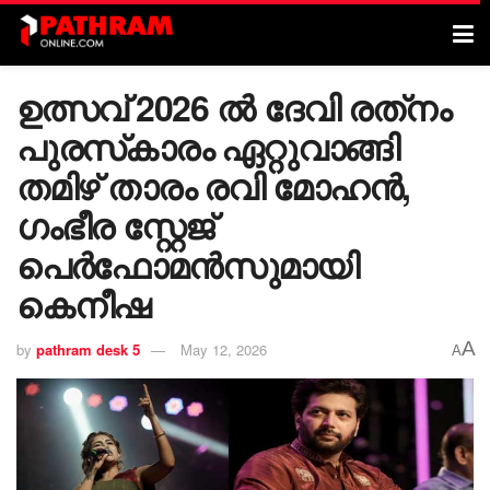
ഉത്സവ് 2026 ൽ ദേവി രത്‌നം
പുരസ്‌കാരം ഏറ്റുവാങ്ങി
തമിഴ് താരം രവി മോഹൻ,
ഗംഭീര സ്റ്റേജ്
പെർഫോമൻസുമായി
കെനീഷ
A
by
pathram desk 5
May 12, 2026
A