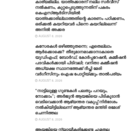
കാര്യമില്ല. യാത്രക്കാരന് നല്ല സര്‍വീസ്
നല്‍കണം, കുറ്റപ്പെടുത്തുന്നതിന് പകരം
കെഎസ്ആര്‍ടിസിയില്‍
യാത്രക്കാരില്ലാത്തതിന്റെ കാരണം പഠിക്കണം,
ഒരിക്കല്‍ കയറിയവര്‍ പിന്നെ കയറില്ലെന്ന്
അനില്‍ അക്കര
AUGUST 8, 2026
കസേരകൾ ഒഴിഞ്ഞുതന്നെ; ഏതെല്ലാം
ആർക്കൊക്കെ? തീരുമാനമാക്കാനാകാതെ
യുഡിഎഫ്; ബോർഡ്, കോർപ്പറേഷൻ, കമ്മീഷൻ
പദവികൾക്കായി പിടിവലി; വനിതാ കമ്മീഷൻ
അധ്യക്ഷ സ്ഥാനത്തേക്ക് ദീപ്തി മേരി
വർഗീസിനും ഐഷ പോറ്റിയ്ക്കും താൽപര്യം
AUGUST 8, 2026
“നാട്ടിലുള്ള ഗുണ്ടകൾ പലതും പറയും,
നോക്കാം”; അർജുൻ ആയങ്കിയെ പിടികൂടാൻ
വെടിവെക്കാൻ ആഭ്യന്തര വകുപ്പ് നിർദേശം
നൽകിയിട്ടില്ലെന്ന് ആഭ്യന്തര മന്ത്രി രമേശ്
ചെന്നിത്തല
AUGUST 8, 2026
ആയങ്കിയെ ന്യായീകരിക്കേണ്ട ചുമതല