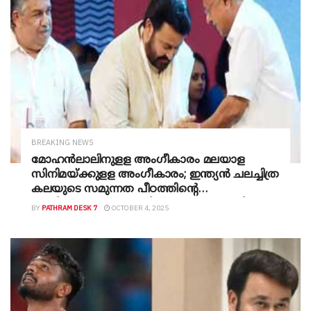
BREAKING NEWS
മോഹന്‍ലാലിനുളള അംഗീകാരം മലയാള
സിനിമയ്ക്കുളള അംഗീകാരം; ഇന്ത്യൻ ചലച്ചിത്ര
കലയുടെ സമുന്നത പീഠത്തിന്‍റെ
അധിപൻ,മോഹൻലാലിന് ആദരം നൽകി
BY
PATHRAM DESK 7
OCTOBER 4, 2025
സർക്കാർ