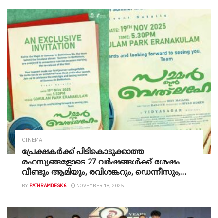
CINEMA
പ്രേക്ഷകർക്ക് പിടികൊടുക്കാത്ത
രഹസ്യങ്ങളോടെ 27 വർഷങ്ങൾക്ക് ശേഷം
വീണ്ടും ആമിയും, രവിശങ്കറും, ഡെന്നീസും,
നിരഞ്ജനും, മോനായിയും വീണ്ടുമെത്തുന്നു.
BY
PATHRAMDESK6
NOVEMBER 18, 2025