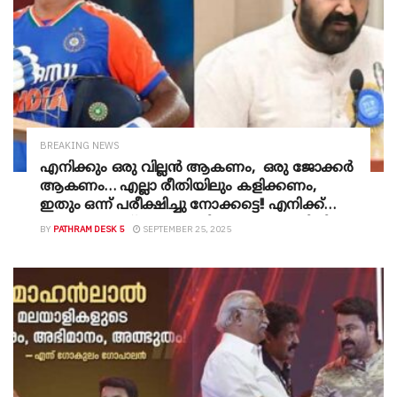
BREAKING NEWS
എനിക്കും ഒരു വില്ലൻ ആകണം, ഒരു ജോക്കർ
ആകണം… എല്ലാ രീതിയിലും കളിക്കണം,
ഇതും ഒന്ന് പരീക്ഷിച്ചു നോക്കട്ടെ!! എനിക്ക്
എന്തുകൊണ്ട് ഒരു നല്ല വില്ലനാകാൻ കഴിയില്ല?
BY
PATHRAM DESK 5
SEPTEMBER 25, 2025
മോഹൻലാലുമായി ഉപമിച്ച് സഞ്ജുവിന്റെ
മറുപടി- വീഡിയോ