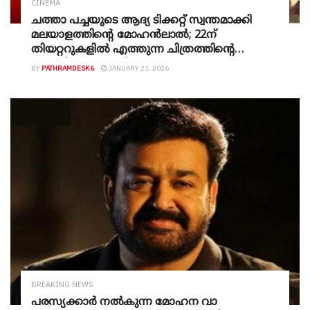
CINEMA
ചത്താ പച്ചയുടെ ആദ്യ ടിക്കറ്റ് സ്വന്തമാക്കി
മലയാളത്തിന്റെ മോഹൻലാൽ; 22ന്
തിയറ്ററുകളിൽ എത്തുന്ന ചിത്രത്തിൻ്റെ
ബുക്കിംഗ് ആരംഭിച്ചു.
BY
PATHRAMDESK6
JANUARY 21, 2026
BREAKING NEWS
പരസ്യക്കാർ നൽകുന്ന മോഹന വാ​