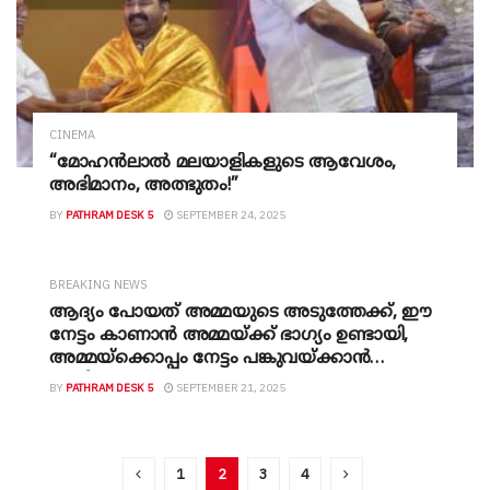
CINEMA
“മോഹൻലാൽ മലയാളികളുടെ ആവേശം,
അഭിമാനം, അത്ഭുതം!”
BY
PATHRAM DESK 5
SEPTEMBER 24, 2025
BREAKING NEWS
ആദ്യം പോയത് അമ്മയുടെ അടുത്തേക്ക്, ഈ
നേട്ടം കാണാൻ അമ്മയ്ക്ക് ഭാ​ഗ്യം ഉണ്ടായി,
അമ്മയ്ക്കൊപ്പം നേട്ടം പങ്കുവയ്ക്കാൻ
എനിക്കും- മോഹൻലാൽ
BY
PATHRAM DESK 5
SEPTEMBER 21, 2025
1
2
3
4