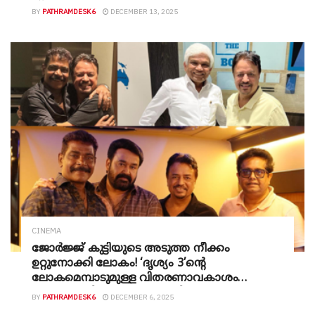
ന്
BY
PATHRAMDESK6
DECEMBER 13, 2025
CINEMA
ജോർജ്ജ് കുട്ടിയുടെ അടുത്ത നീക്കം
ഉറ്റുനോക്കി ലോകം! ‘ദൃശ്യം 3’ന്‍റെ
ലോകമെമ്പാടുമുള്ള വിതരണാവകാശം
സ്വന്തമാക്കി പനോരമ സ്റ്റുഡിയോസും പെൻ
BY
PATHRAMDESK6
DECEMBER 6, 2025
സ്റ്റുഡിയോസും