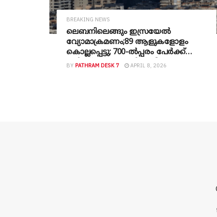
BREAKING NEWS
ലെബനിലെങ്ങും ഇസ്രയേൽ
വ്യോമാക്രമണം;89 ആളുകളോളം
കൊല്ലപ്പെട്ടു; 700-ൽപ്പരം പേർക്ക്
പരിക്ക്; ഹോർമൂസിൽ വീണ്ടും
BY
PATHRAM DESK 7
APRIL 8, 2026
പ്രതിസന്ധി; അമേരിക്ക- ഇറാൻ
വെടിനിർത്തൽ നിലനിൽക്കുമോ?