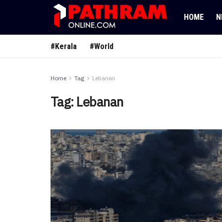
HOME
N
#Kerala
#World
Home
Tag
Lebanan
Tag:
Lebanan