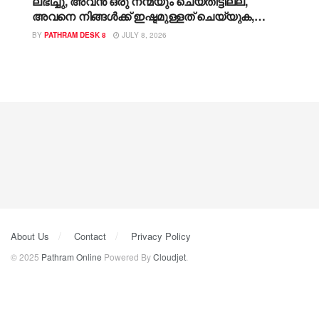
ലഭിച്ചു, അവൻ ഒരു നന്മയും ചെയ്തിട്ടില്ല,
അവനെ നിങ്ങൾക്ക് ഇഷ്ടമുള്ളത് ചെയ്യുക,
എനിക്ക് എതിർപ്പില്ല, പൊലീസ് വെടിവെപ്പിൽ
BY
PATHRAM DESK 8
JULY 8, 2026
കൊല്ലപ്പെട്ട ബലാത്സംഗക്കേസ് പ്രതിയുടെ
മൃതദേഹം സ്വീകരിക്കില്ലെന്ന് മാതാവ്
About Us
Contact
Privacy Policy
© 2025
Pathram Online
Powered By
Cloudjet
.