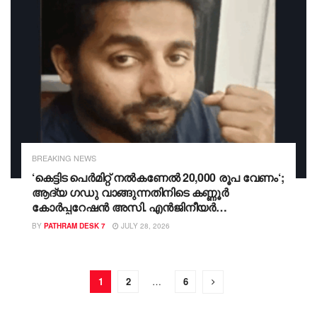
BREAKING NEWS
‘കെട്ടിട പെർമിറ്റ് നൽകണേൽ 20,000 രൂപ വേണം‘;
ആദ്യ ഗഡു വാങ്ങുന്നതിനിടെ കണ്ണൂർ
കോർപ്പറേഷൻ അസി. എൻജിനീയർ
വിജിലൻസിന്റെ പിടിയിൽ
BY
PATHRAM DESK 7
JULY 28, 2026
1
2
…
6