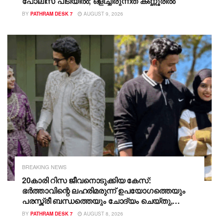
പോലീസ് പിടിയിൽ; ഒളിച്ചിരുന്നത് കണ്ണൂരിൽ
BY
PATHRAM DESK 7
AUGUST 9, 2026
BREAKING NEWS
20കാരി റിസ ജീവനൊടുക്കിയ കേസ്:
ഭർത്താവിന്റെ ലഹരിമരുന്ന് ഉപയോഗത്തെയും
പരസ്ത്രീ ബന്ധത്തെയും ചോദ്യം ചെയ്തു,
തുടർന്ന് നിരന്തര മാനസിക-ശാരീരിക പീഡനം;
BY
PATHRAM DESK 7
AUGUST 8, 2026