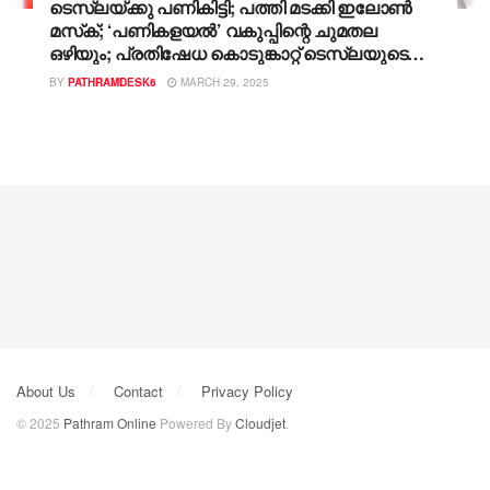
ടെസ്ലയ്ക്കു പണികിട്ടി; പത്തി മടക്കി ഇലോണ്‍
മസ്‌ക്; ‘പണികളയല്‍’ വകുപ്പിന്റെ ചുമതല
ഒഴിയും; പ്രതിഷേധ കൊടുങ്കാറ്റ് ടെസ്ലയുടെ
ഓഹരി വിപണിയെയും പൊള്ളിച്ചു; മസക് കടുത്ത
BY
PATHRAMDESK6
MARCH 29, 2025
സമ്മര്‍ദത്തില്‍ എന്നു വിശ്വസ്തന്‍; ഇനി
കോടതികളിലും കയറി ഇറങ്ങേണ്ടിവരും
About Us
Contact
Privacy Policy
© 2025
Pathram Online
Powered By
Cloudjet
.