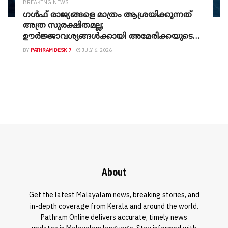
BREAKING NEWS
ഗൾഫ് രാജ്യങ്ങളെ മാത്രം ആശ്രയിക്കുന്നത്
അത്ര സുരക്ഷിതമല്ല;
ഊർജ്ജാവശ്യങ്ങൾക്കായി അമേരിക്കയുടെ
തോളിൽ കൈയ്യിട്ട് ഇന്ത്യ; യുഎസിൽ നിന്നുള്ള
BY
PATHRAM DESK 7
JULY 6, 2026
എൽപിജി ഇറക്കുമതി ഇരട്ടിയാക്കാൻ നീക്കം
About
Get the latest Malayalam news, breaking stories, and
in-depth coverage from Kerala and around the world.
Pathram Online delivers accurate, timely news