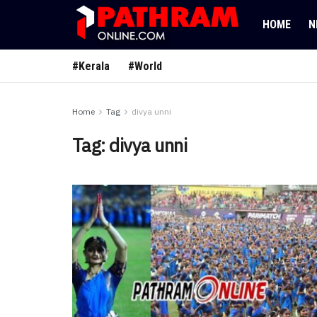
HOME
N
#Kerala
#World
Home
Tag
divya unni
Tag:
divya unni