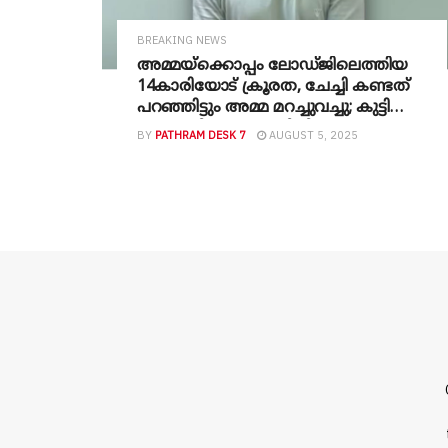
BREAKING NEWS
അമ്മയ്ക്കൊപ്പം ലോഡ്ജിലെത്തിയ
14കാരിയോട് ക്രൂരത, ചേച്ചി കണ്ടത്
പറഞ്ഞിട്ടും അമ്മ മറച്ചുവച്ചു; കുട്ടി
അധ്യാപികയെ അറിയിച്ചു, ഓട്ടോ
BY
PATHRAM DESK 7
AUGUST 5, 2025
ഡ്രൈവർ പിടിയിൽ