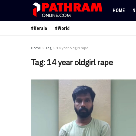
HOME
N
#Kerala
#World
Home
Tag
14 year oldgirl rape
Tag:
14 year oldgirl rape