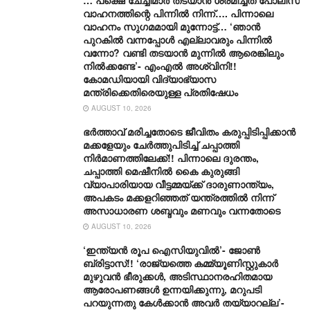
വാഹനത്തിന്റെ പിന്നിൽ നിന്ന്…. പിന്നാലെ
വാഹനം സു​ഗമമായി മുന്നോട്ട്… ‘ഞാൻ
പുറകിൽ വന്നപ്പോൾ എല്ലാവരും പിന്നിൽ
വന്നോ? വണ്ടി തടയാൻ മുന്നിൽ ആരെങ്കിലും
നിൽക്കണ്ടേ’- എംഎൽ അശ്വിനി!!
കോമഡിയായി വിദ്യാഭ്യാസ
മന്ത്രിക്കെതിരെയുള്ള പ്രതിഷേധം
AUGUST 10, 2026
ഭർത്താവ് മരിച്ചതോടെ ജീവിതം കരുപ്പിടിപ്പിക്കാൻ
മക്കളേയും ചേർത്തുപിടിച്ച് ചപ്പാത്തി
നിർമാണത്തിലേക്ക്!! പിന്നാലെ ദുരന്തം,
ചപ്പാത്തി മെഷീനിൽ കൈ കുരുങ്ങി
വ്യാപാരിയായ വീട്ടമ്മയ്ക്ക് ദാരുണാന്ത്യം,
അപകടം മക്കളറിഞ്ഞത് യന്ത്രത്തിൽ നിന്ന്
അസാധാരണ ശബ്ദവും മണവും വന്നതോടെ
AUGUST 10, 2026
‘ഇന്ത്യൻ രൂപ ഐസിയുവിൽ’- ജോൺ
ബ്രിട്ടാസ്!! ‘രാജ്യത്തെ കമ്മ്യൂണിസ്റ്റുകാർ
മുഴുവൻ ഭീരുക്കൾ, അടിസ്ഥാനരഹിതമായ
ആരോപണങ്ങൾ ഉന്നയിക്കുന്നു, മറുപടി
പറയുന്നതു കേൾക്കാൻ അവർ തയ്യാറല്ല’-