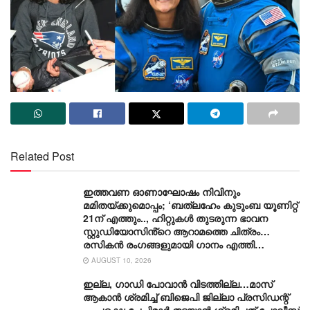
Related Post
ഇത്തവണ ഓണാഘോഷം നിവിനും
മമിതയ്ക്കുമൊപ്പം; ‘ബത്‍ലഹേം കുടുംബ യൂണിറ്റ്
21ന് എത്തും.., ഹിറ്റുകൾ തുടരുന്ന ഭാവന
സ്റ്റുഡിയോസിൻ്റെ ആറാമത്തെ ചിത്രം…
രസികൻ രംഗങ്ങളുമായി ഗാനം എത്തി…
AUGUST 10, 2026
ഇല്ല, ​ഗാഡി പോവാൻ വിടത്തില്ല…മാസ്
ആകാൻ ശ്രമിച്ച് ബിജെപി ജില്ലാ പ്രസിഡന്റ്
… പക്ഷെ ചേച്ചിമാർ തടയാൻ ശ്രമിച്ചത് പോലീസ്