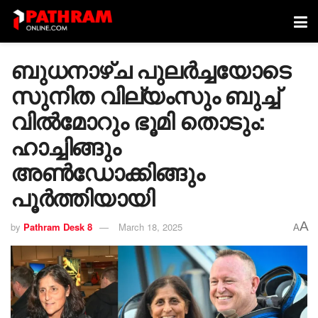
ബുധനാഴ്ച പുലർച്ചയോടെ
സുനിത വില്യംസും ബുച്ച്
വില്‍മോറും ഭൂമി തൊടും:
ഹാച്ചിങ്ങും
അണ്‍ഡോക്കിങ്ങും
പൂർത്തിയായി
A
by
Pathram Desk 8
March 18, 2025
A