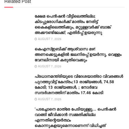
Related Post
ക്ഷേമ പെൻഷൻ വീട്ടിലെത്തില്ല;
കിടപ്പുരോഗികൾക്ക് മാത്രം നേരിട്ട്
കൈകളിലെത്തിക്കും, മറ്റുള്ളവർക്ക് ബാങ്ക്
അക്കൗണ്ടിലേക്ക്; എതിർപ്പ് ഉയരുന്നു
AUGUST 7, 2026
കെഎസ്ഇബിക്ക് ആശ്വാസ മഴ!
അണക്കെട്ടുകളിൽ ജലനിരപ്പ് ഉയർന്നു, വെള്ളം
വേനലിനായി കരുതിവെക്കും
AUGUST 7, 2026
പ്രധാനമന്ത്രിയുടെ വിദേശയാത്രാ വിവരങ്ങൾ
പുറത്തുവിട്ട് കേന്ദ്രം;13 രാജ്യങ്ങൾ, 74.58
കോടി; 13 രാജ്യങ്ങൾ, ; നോർവേ
സന്ദർശനത്തിന് മാത്രം 17.46 കോടി
AUGUST 7, 2026
‘പടച്ചോനെ മാത്രേ പേടിയുള്ളു… പെൻഷൻ
വാങ്ങി ജീവിക്കാൻ സമ്മതിക്കില്ല
എന്നതിന്റെയർത്ഥം
കൊന്നുകളയുമെന്നാണെന്ന് വിധിച്ചത്