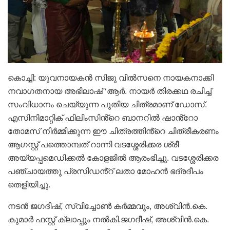
കൊച്ചി: യുവനായകൻ സിജു വിൽസനെ നായകനാക്കി
നവാഗതനായ അഭിലാഷ് ‘ആർ. നായർ തിരക്കഥ രചിച്ച്
സംവിധാനം ചെയ്യുന്ന പുതിയ ചിത്രമാണ് ഡോസ്.
എസിനിമാറ്റിക് ഫിലിംസിൻ്റെ ബാനറിൽ ഷാൻ്റോ
തോമസ് നിർമ്മിക്കുന്ന ഈ ചിത്രത്തിൻ്റെ ചിത്രീകരണം
ആഗസ്റ്റ് പത്തൊമ്പത് റാന്നി വടശ്ശേരിക്കര ശ്രീ
അയ്യപ്പമെഡിക്കൽ കോളജിൽ ആരംഭിച്ചു. വടശ്ശേരിക്കര
പഞ്ചായത്തു പ്രസിഡൻ്റ് ലതാ മോഹൻ ഭദ്രദീപം
തെളിയിച്ചു.
നടൻ ജഗദീഷ്, സ്വിച്ചോൺ കർമ്മവും, അശ്വിൻ.കെ.
കുമാർ ഫസ്റ്റ് ക്ലാപ്പും നൽകി.ജഗദീഷ്, അശ്വിൻ.കെ.