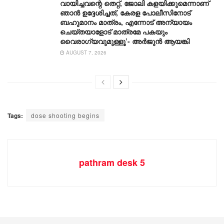
വായിച്ചവന്റെ തെറ്റ്, ജോലി കളയിക്കുമെന്നാണ്
ഞാൻ ഉദ്ദേശിച്ചത്, കേരള പോലീസിനോട്
ബഹുമാനം മാത്രം, എന്നോട് അന്യായം
ചെയ്തയാളോട് മാത്രമേ പകയും
വൈരാഗ്യവുമുള്ളൂ’- അർജുൻ ആയങ്കി
AUGUST 7, 2026
Tags:
dose shooting begins
pathram desk 5