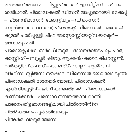
ഛായാഗ്രഹണം – വിഷ്ണുപ്രസാദ്. എഡിറ്റിംഗ് – ശ്വാം
ശശിധരൻ. പ്രൊഡക്ഷൻ ഡിസൻ അപ്പുമാരായി. മേക്കപ്പ്
– പ്രണവ് മാസൻ, കോസ്റ്റ്യും – ഡിസൈൻ
സുൽത്താനാ റസാഖ്, പ്രൊജക്റ്റ് ഡിസൈൻ – മനോജ്
കുമാർ പാരിപ്പള്ളി. ചീഫ് അസ്സോസ്സിയേറ്റ് ഡയറക്ടർ –
അനന്തു ഹരി.
പ്രൊജക്റ്റ് കോ -ഓർഡിനേറ്റർ – ഭാഗ്യരാജ്പെഴും പാർ,
കാസ്റ്റിംഗ് – സൂപ്പർ ഷിബു. ആക്ഷൻ -കലൈകിംഗ്സ്റ്റൺ.
മാർക്കറ്റിംഗ് ഹെഡ് – കണ്ടൻ്റ് ഫാക്ടറി ആൻ്റണി
വർഗീസ്, സ്റ്റിൽസ്-നൗഷാദ്. ഡിസൈൻ യെല്ലോ ടൂത്ത്
പ്രൊഡക്ഷൻ മാനേജർ ജോബി. പ്രൊഡക്ഷൻ
എക്സിക്കുട്ടീവ് – ജിബി കണ്ടഞ്ചേരി. പ്രൊഡക്ഷൻ
കൺട്രോളർ – പ്രസാദ് നമ്പ്യാങ്കാവ്. റാന്നി,
പത്തനംതിട്ട ഭാഗങ്ങളിലായി ചിത്രത്തിൻ്റെ
ചിത്രീകരണം പൂർത്തിയാകും.
പിആർഒ- വാഴൂർ ജോസ്.