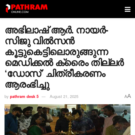
അഭിലാഷ് ആർ. നായർ-
സിജു വിൽസൻ
കൂട്ടുകെട്ടിലൊരുങ്ങുന്ന
മെഡിക്കൽ ക്രൈം തില്ലർ
‘ഡോസ്’ ചിത്രീകരണം
ആരംഭിച്ചു
A
by
pathram desk 5
August 21, 2025
A