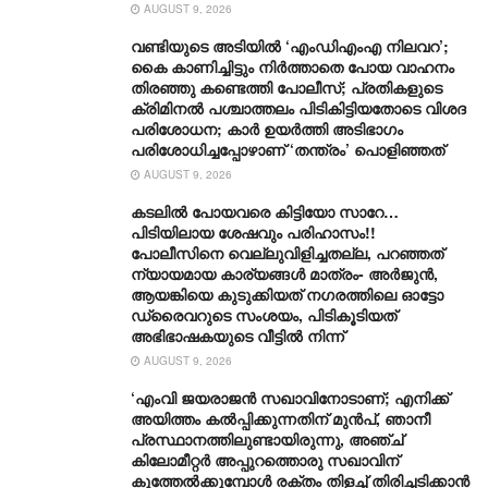
AUGUST 9, 2026
വണ്ടിയുടെ അടിയിൽ ‘എംഡിഎംഎ നിലവറ’;
കൈ കാണിച്ചിട്ടും നിർത്താതെ പോയ വാഹനം
തിരഞ്ഞു കണ്ടെത്തി പോലീസ്; പ്രതികളുടെ
ക്രിമിനൽ പശ്ചാത്തലം പിടികിട്ടിയതോടെ വിശദ
പരിശോധന; കാർ ഉയർത്തി അടിഭാഗം
പരിശോധിച്ചപ്പോഴാണ് ‘തന്ത്രം’ പൊളിഞ്ഞത്
AUGUST 9, 2026
കടലിൽ പോയവരെ കിട്ടിയോ സാറേ…
പിടിയിലായ ശേഷവും പരിഹാസം!!
പോലീസിനെ വെല്ലുവിളിച്ചതല്ല, പറഞ്ഞത്
ന്യായമായ കാര്യങ്ങൾ മാത്രം- അർജുൻ,
ആയങ്കിയെ കുടുക്കിയത് ന​ഗരത്തിലെ ഓട്ടോ
ഡ്രൈവറുടെ സംശയം, പിടികൂടിയത്
അഭിഭാഷകയുടെ വീട്ടിൽ നിന്ന്
AUGUST 9, 2026
‘എംവി ജയരാജൻ സഖാവിനോടാണ്; എനിക്ക്
അയിത്തം കൽപ്പിക്കുന്നതിന് മുൻപ്, ഞാനീ
പ്രസ്ഥാനത്തിലുണ്ടായിരുന്നു, അഞ്ച്
കിലോമീറ്റർ അപ്പുറത്തൊരു സഖാവിന്
കുത്തേൽക്കുമ്പോൾ രക്തം തിളച്ച് തിരിച്ചടിക്കാൻ