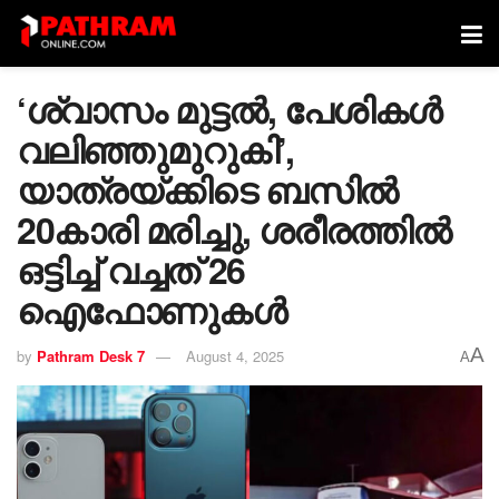
‘ശ്വാസം മുട്ടൽ, പേശികൾ
വലിഞ്ഞുമുറുകി’,
യാത്രയ്ക്കിടെ ബസിൽ
20കാരി മരിച്ചു, ശരീരത്തിൽ
ഒട്ടിച്ച് വച്ചത് 26
ഐഫോണുകൾ
A
by
Pathram Desk 7
August 4, 2025
A