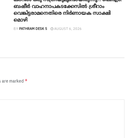
കാറിൽ ഒരു സ്ത്രീയുമുണ്ടായിരുന്നു… കെ.എം.
ബഷീർ വാഹനാപകടക്കേസിൽ ശ്രീറാം
വെങ്കിട്ടരാമനെതിരെ നിർണായക സാക്ഷി
മൊഴി
BY
PATHRAM DESK 5
AUGUST 6, 2026
*
ds are marked