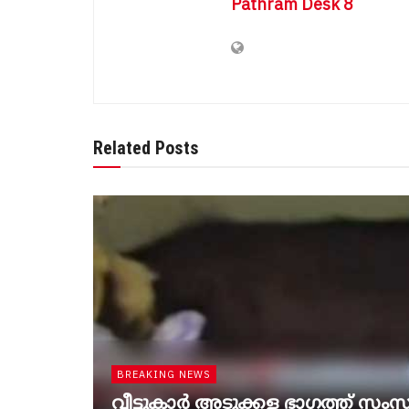
Pathram Desk 8
Related Posts
BREAKING NEWS
വീട്ടുകാർ അ‌ടുക്കള ഭാ​ഗത്ത് സംസാ