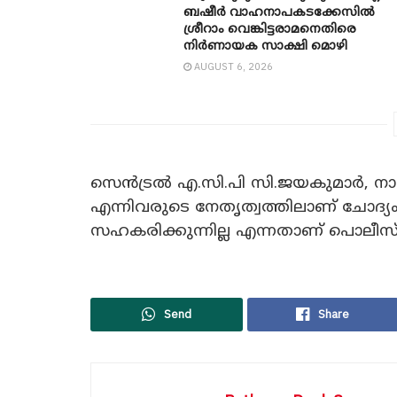
ബഷീർ വാഹനാപകടക്കേസിൽ
ശ്രീറാം വെങ്കിട്ടരാമനെതിരെ
നിർണായക സാക്ഷി മൊഴി
AUGUST 6, 2026
സെൻട്രൽ എ.സി.പി സി.ജയകുമാർ, നാ
എന്നിവരുടെ നേതൃത്വത്തിലാണ് ചോദ
സഹകരിക്കുന്നില്ല എന്നതാണ് പൊലീസ് വ
Send
Share