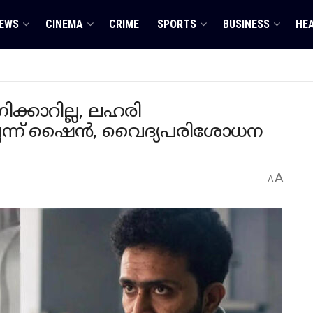
EWS
CINEMA
CRIME
SPORTS
BUSINESS
HE
്കാറില്ല, ലഹരി
ലെന്ന് ഷൈൻ, വൈദ്യപരിശോധന
A
A