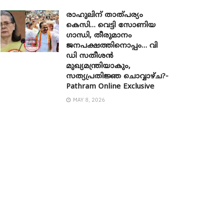
രാഹുലിന് താത്പര്യം
കെസി… വെട്ടി സോണിയ ​
ഗാന്ധി, തീരുമാനം
ജനപക്ഷത്തിനൊപ്പം… വി
ഡി സതീശൻ
മുഖ്യമന്ത്രിയാകും,
സത്യപ്രതിജ്ഞ ചൊവ്വാഴ്ച?-
Pathram Online Exclusive
MAY 8, 2026