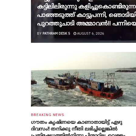
കട്ടിലിലിരുന്നു കളിച്ചുകൊണ്ടിര
പാഞ്ഞടുത്ത് കാട്ടുപന്നി, ‍ഞൊടിയ
പുറത്തുചാടി അമ്മാവൻ!! പന്നിയെ
BY
PATHRAM DESK 5
AUGUST 6, 2026
BREAKING NEWS
ഗൗതം കൃഷ്ണയെ കാണാതായിട്ട് ഏഴു
ദിവസം!! തനിക്കു നീതി ലഭിച്ചില്ലെങ്കിൽ