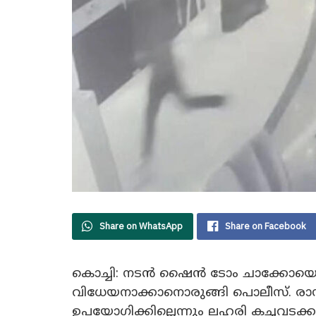
Share on WhatsApp
Share on Facebook
കൊച്ചി: നടൻ ഷൈൻ ടോം ചാക്കോയെ
വിധേയനാക്കാനൊരുങ്ങി പൊലീസ്. ര
ഉപയോഗിക്കില്ലെന്നും ലഹരി കച്ചവടക്