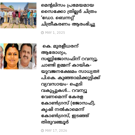
മെന്‍റലിസം പ്രമേയമായ
സൈക്കോ ത്രില്ലർ ചിത്രം
‘ഡോ. ബെന്നറ്റ്’
ചിത്രീകരണം ആരംഭിച്ചു
MAY 1, 2025
കെ. മുരളീധരന്
ആരോഗ്യം,
സണ്ണിജോസഫിന് റവന്യൂ,
ചാണ്ടി ഉമ്മന് കായിക-
യുവജനക്ഷേമം സാധ്യത!!
പി.കെ. കുഞ്ഞാലിക്കുട്ടിക്ക്
വ്യവസായം- ഐടി
വകുപ്പുകൾ… റവന്യൂ
വേണമെന്ന് കേരള
കോൺഗ്രസ് (ജോസഫ്),
കൃഷി നൽകാമെന്ന്
കോൺഗ്രസ്, ഇടഞ്ഞ്
തിരുവഞ്ചൂർ
MAY 17, 2026