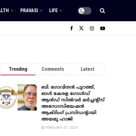
ALTH
PRAVASI
LIFE
Trending
Comments
Latest
ബി. ​ഗോവിന്ദൻ പുറത്ത്,
ഓൾ കേരള ഗോൾഡ്
ആൻഡ് സിൽവർ മർച്ചന്റ്സ്
അസോസിയേഷൻ
ആക്ടിംഗ് പ്രസിഡന്റായി
അയമു ഹാജി
FEBRUARY 27, 2025