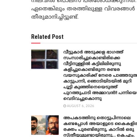
നിലവിൽ പൊലീസ് പരിശോധിക്കുന്നത്. 
ഏതെങ്കിലും തരത്തിലുള്ള വിവരങ്ങൾ
തീരുമാനിച്ചിട്ടുണ്ട്.
Related Post
വീട്ടുകാർ അ‌ടുക്കള ഭാ​ഗത്ത്
സംസാരിച്ചുകൊണ്ടിരിക്കെ
വീട്ടിനുള്ളിൽ കട്ടിലിലിരുന്നു
കളിച്ചുകൊണ്ടിരുന്ന രണ്ടര
വയസുകാരിക്ക് നേരെ പാഞ്ഞടുത്
കാട്ടുപന്നി, ‍ഞൊടിയി‌ടയിൽ മുറി
പൂട്ടി കുഞ്ഞിനെയെടുത്ത്
പുറത്തുചാടി അമ്മാവൻ!! പന്നിയെ
വെടിവച്ചുകൊന്നു
AUGUST 6, 2026
അപകടത്തിനു തൊട്ടുപിന്നാലെ
കണ്ടപ്പോൾ അയാളുടെ കൈകളി
രക്തം പുരണ്ടിരുന്നു, കാറിൽ ഒരു
സ്ത്രീയുമുണ്ടായിരുന്നു… കെ.എം.