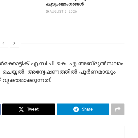
കുടുംബാംഗങ്ങള്‍
AUGUST 6, 2026
ർക്കോട്ടിക് എ.സി.പി കെ. എ അബ്ദുൽസലാം
്യം ചെയ്യൽ. അന്വേഷണത്തിൽ പൂർണമായും
്യക്തമാക്കുന്നത്.
Tweet
Share