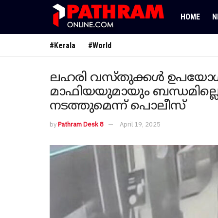
HOME
N
#Kerala
#World
ലഹരി വസ്തുക്കൾ ഉപയോഗിക
മാഫിയയുമായും ബന്ധമില്
നടത്തുമെന്ന് പൊലീസ്
by
Pathram Desk 8
April 19, 2025