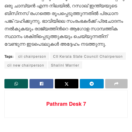
ഒരു ചാമ്പ്യൻ എന്ന നിലയിൽ, റസാഖ് ഇന്ത്യയുടെ
ബിസിനസ് രംഗത്തെ രൂപപ്പെടുത്തുന്നതിൽ പ്രധാന
പങ്ക് വഹിക്കുന്നു. ഭാവിയിലെ സംരംഭകർക്ക് പ്രചോദനം
നൽകുകയും രാജ്യത്തിന്‍റെ ആഗോള സാമ്പത്തിക
സ്ഥാനം ശക്തിപ്പെടുത്തുകയും ചെയ്യുന്നതിന്
വേണ്ടുന്ന ഇടപെടലുകൾ അദ്ദേഹം നടത്തുന്നു.
Tags:
cii chairperson
CII Kerala State Council Chairperson
cii new chairperson
Shalini Warrier
Pathram Desk 7