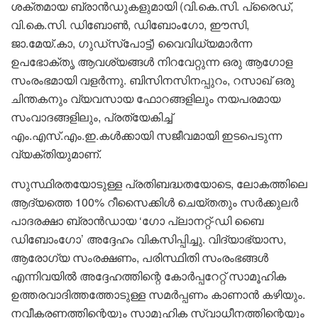
ശക്തമായ ബ്രാൻഡുകളുമായി (വി.കെ.സി. പ്രൈഡ്,
വി.കെ.സി. ഡിബോൺ, ഡിബോംഗോ, ഈസി,
ജാ.മേയ്.കാ, ഗുഡ്‌സ്പോട്ട്) വൈവിധ്യമാർന്ന
ഉപഭോക്തൃ ആവശ്യങ്ങൾ നിറവേറ്റുന്ന ഒരു ആഗോള
സംരംഭമായി വളർന്നു. ബിസിനസിനപ്പുറം, റസാഖ് ഒരു
ചിന്തകനും വ്യവസായ ഫോറങ്ങളിലും നയപരമായ
സംവാദങ്ങളിലും, പ്രത്യേകിച്ച്
എം.എസ്.എം.ഇ.കൾക്കായി സജീവമായി ഇടപെടുന്ന
വ്യക്തിയുമാണ്.
സുസ്ഥിരതയോടുള്ള പ്രതിബദ്ധതയോടെ, ലോകത്തിലെ
ആദ്യത്തെ 100% റീസൈക്കിൾ ചെയ്തതും സർക്കുലർ
പാദരക്ഷാ ബ്രാൻഡായ ‘ഗോ പ്ലാനറ്റ്-ഡി ബൈ
ഡിബോംഗോ’ അദ്ദേഹം വികസിപ്പിച്ചു. വിദ്യാഭ്യാസ,
ആരോഗ്യ സംരക്ഷണം, പരിസ്ഥിതി സംരംഭങ്ങൾ
എന്നിവയിൽ അദ്ദേഹത്തിന്റെ കോർപ്പറേറ്റ് സാമൂഹിക
ഉത്തരവാദിത്തത്തോടുള്ള സമർപ്പണം കാണാൻ കഴിയും.
നവീകരണത്തിന്റെയും സാമൂഹിക സ്വാധീനത്തിന്റെയും