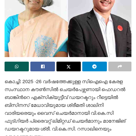
കൊച്ചി: 2025 -26 വർഷത്തേക്കുള്ള സിഐഐ കേരള
സംസ്ഥാന കൗൺസിൽ ചെയർപേഴ്സണായി ഫെഡറൽ
ബാങ്കിന്‍റെ എക്സിക്യൂട്ടീവ് ഡയറക്ടറും റീട്ടെയിൽ
ബിസിനസ് മേധാവിയുമായ ശ്രീമതി ശാലിനി
വാരിയരെയും വൈസ് ചെയർമാനായി വി.കെ.സി
ഫുട്‌ഗിയർ പ്രൈവറ്റ് ലിമിറ്റഡ് ചെയർമാനും മാനേജിങ്
ഡയറക്ടറുമായ ശ്രീ. വി.കെ.സി. റസാഖിനെയും