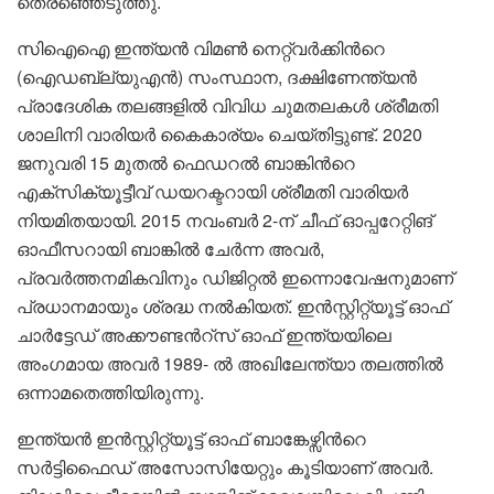
തെരഞ്ഞെടുത്തു.
സിഐഐ ഇന്ത്യൻ വിമൺ നെറ്റ്‌വർക്കിന്‍റെ
(ഐഡബ്ല്യുഎൻ) സംസ്ഥാന, ദക്ഷിണേന്ത്യൻ
പ്രാദേശിക തലങ്ങളിൽ വിവിധ ചുമതലകൾ ശ്രീമതി
ശാലിനി വാരിയർ കൈകാര്യം ചെയ്തിട്ടുണ്ട്. 2020
ജനുവരി 15 മുതൽ ഫെഡറൽ ബാങ്കിന്‍റെ
എക്സിക്യൂട്ടീവ് ഡയറക്ടറായി ശ്രീമതി വാരിയർ
നിയമിതയായി. 2015 നവംബർ 2-ന് ചീഫ് ഓപ്പറേറ്റിങ്
ഓഫീസറായി ബാങ്കിൽ ചേർന്ന അവർ,
പ്രവർത്തനമികവിനും ഡിജിറ്റൽ ഇന്നൊവേഷനുമാണ്
പ്രധാനമായും ശ്രദ്ധ നൽകിയത്. ഇൻസ്റ്റിറ്റ്യൂട്ട് ഓഫ്
ചാർട്ടേഡ് അക്കൗണ്ടന്‍റ്സ് ഓഫ് ഇന്ത്യയിലെ
അംഗമായ അവർ 1989- ൽ അഖിലേന്ത്യാ തലത്തിൽ
ഒന്നാമതെത്തിയിരുന്നു.
ഇന്ത്യൻ ഇൻസ്റ്റിറ്റ്യൂട്ട് ഓഫ് ബാങ്കേഴ്സിന്‍റെ
സർട്ടിഫൈഡ് അസോസിയേറ്റും കൂടിയാണ് അവർ.