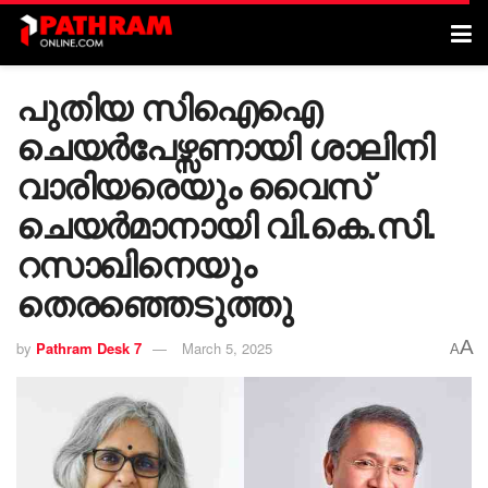
പുതിയ സിഐഐ
ചെയർപേഴ്സണായി ശാലിനി
വാരിയരെയും വൈസ്
ചെയർമാനായി വി.കെ.സി.
റസാഖിനെയും
തെരഞ്ഞെടുത്തു
A
by
Pathram Desk 7
March 5, 2025
A