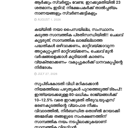
ആർക്കും സ്വർണ്ണം വേണ്ട; ഇറക്കുമതിയിൽ 23
ശതമാനം ഇടിവ്; നിക്ഷേപകർക്ക് താൽപ്പര്യം
നാണയങ്ങളും സ്വർണക്കട്ടികളും
AUGUST 1, 2026
കയ്യിൽ നയാ പൈസയില്ല, സംസ്ഥാനം
കടുത്ത സാമ്പത്തിക പ്രതിസന്ധിയിൽ!! ചെലവ്
കൂട്ടരുത്, സാമ്പത്തിക ലാഭമില്ലാത്ത
പദ്ധതികൾ ഒഴിവാക്കണം, മാറ്റിവയ്ക്കാവുന്ന
അറ്റകുറ്റപ്പണി മാറ്റിവയ്ക്കണം, ചെലവ് മുൻ
വർഷങ്ങളെക്കാൾ കൂടിയാൽ കാരണം
വ്യക്തമാക്കണം- വകുപ്പുകൾക്ക് ധനവകുപ്പിന്റെ
നിർദേശം
JULY 27, 2026
സുപ്രിംകോടതി വിധി മറികടക്കാൻ
നിയമത്തിലെ പഴുതുകൾ പുറത്തെടുത്ത് ട്രംപ്!!
ഇന്ത്യയടക്കമുള്ള 80-ലധികം രാജ്യങ്ങൾക്ക്
10–12.5% വരെ ഇറക്കുമതി തീരുവ,യുഎസ്
ഭരണകൂടത്തിന്റെ വ്യാപാര നീക്കം
വിവാദത്തിൽ, നിർബന്ധിത തൊഴിൽ മറയാക്കി
അമേരിക്ക തങ്ങളുടെ സംരക്ഷണത്തിന്
സാമ്പത്തിക നയം നടപ്പിലാക്കുകയാണ്-
സാമ്പത്തിക വിദ​ഗ്ധൻ