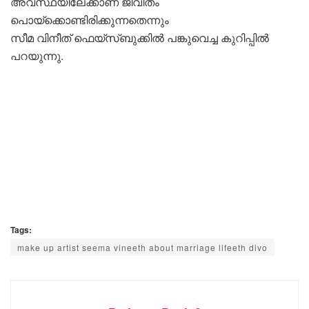
അവസ്ഥയിലേക്കാണ് ജീവിതം
പൊയ്‌ക്കൊണ്ടിരിക്കുന്നതെന്നും
സീമ വിനീത് ഫെയ്‌സ്ബുക്കില്‍ പങ്കുവെച്ച കുറിപ്പില്‍
പറയുന്നു.
Tags:
make up artist seema vineeth about marriage lifeeth divo