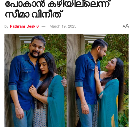
പോകാൻ കഴിയില്ലെന്ന്
സീമാ വിനീത്
A
by
Pathram Desk 8
March 19, 2025
A