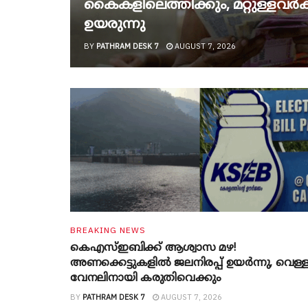
കൈകളിലെത്തിക്കും, മറ്റുള്ളവർക്ക
ഉയരുന്നു
BY
PATHRAM DESK 7
AUGUST 7, 2026
BREAKING NEWS
കെഎസ്ഇബിക്ക് ആശ്വാസ മഴ!
അണക്കെട്ടുകളിൽ ജലനിരപ്പ് ഉയർന്നു, വെള്
വേനലിനായി കരുതിവെക്കും
BY
PATHRAM DESK 7
AUGUST 7, 2026