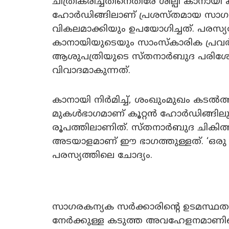
ചിത്രീകരിച്ചതിനെതിരേ ശില്പി കാനായ
ഹോർഡിങ്ങിലാണ് പ്രശസ്തമായ സാഗര
വികലമാക്കിയും ഉപയോഗിച്ചത്. പരസ്
കാനായിയുടെയും സാംസ്‌കാരിക പ്രവ
ആശുപത്രിയുടെ സ്തനാർബുദ പരിശോ
വിവാദമാകുന്നത്.
കാനായി നിർമിച്ച്, ശംഖുംമുഖം കടൽത്തീ
മുകൾഭാഗമാണ് കൂറ്റൻ ഹോർഡിങ്ങിലുള്
രൂപത്തിലാണിത്. സ്തനാർബുദ ചികിത്സ
അടയാളമാണ് ഈ ഭാഗത്തുള്ളത്. ‘ഒരു മ
പരസ്യത്തിലെ ചോദ്യം.
സാഗരകന്യക സർക്കാരിന്റെ ഉടമസ്ഥതയ
നേർക്കുള്ള കടുത്ത അവഹേളനമാണിതെ