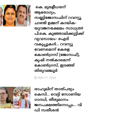
കെ. മുരളീധരന്
ആരോഗ്യം,
സണ്ണിജോസഫിന് റവന്യൂ,
ചാണ്ടി ഉമ്മന് കായിക-
യുവജനക്ഷേമം സാധ്യത!!
പി.കെ. കുഞ്ഞാലിക്കുട്ടിക്ക്
വ്യവസായം- ഐടി
വകുപ്പുകൾ… റവന്യൂ
വേണമെന്ന് കേരള
കോൺഗ്രസ് (ജോസഫ്),
കൃഷി നൽകാമെന്ന്
കോൺഗ്രസ്, ഇടഞ്ഞ്
തിരുവഞ്ചൂർ
MAY 17, 2026
രാഹുലിന് താത്പര്യം
കെസി… വെട്ടി സോണിയ ​
ഗാന്ധി, തീരുമാനം
ജനപക്ഷത്തിനൊപ്പം… വി
ഡി സതീശൻ