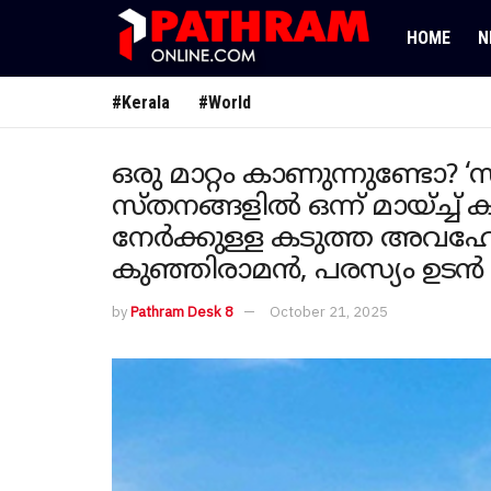
HOME
N
#Kerala
#World
ഒരു മാറ്റം കാണുന്നുണ്ടോ? ‘
സ്തനങ്ങളിൽ ഒന്ന് മായ്ച്ച് 
നേർക്കുള്ള കടുത്ത അവഹ
കുഞ്ഞിരാമൻ, പരസ്യം ഉടൻ 
by
Pathram Desk 8
October 21, 2025