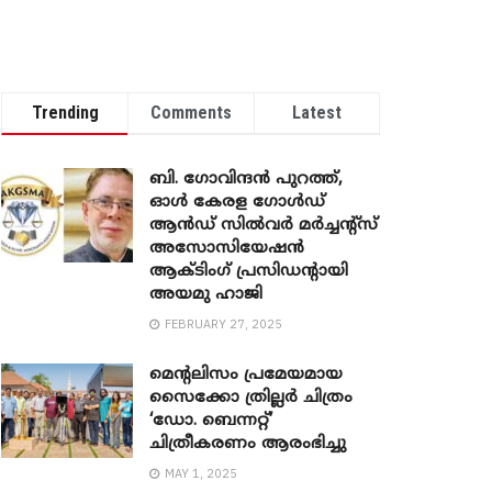
Trending
Comments
Latest
ബി. ​ഗോവിന്ദൻ പുറത്ത്,
ഓൾ കേരള ഗോൾഡ്
ആൻഡ് സിൽവർ മർച്ചന്റ്സ്
അസോസിയേഷൻ
ആക്ടിംഗ് പ്രസിഡന്റായി
അയമു ഹാജി
FEBRUARY 27, 2025
മെന്‍റലിസം പ്രമേയമായ
സൈക്കോ ത്രില്ലർ ചിത്രം
‘ഡോ. ബെന്നറ്റ്’
ചിത്രീകരണം ആരംഭിച്ചു
MAY 1, 2025