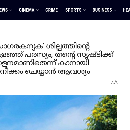
EWS
CINEMA
CRIME
SPORTS
BUSINESS
HE
സാഗരകന്യക’ ശില്പത്തിന്റെ
കളഞ്ഞ് പരസ്യം, തന്റെ സൃഷ്ടിക്ക്
േളനമാണിതെന്ന് കാനായി
നീക്കം ചെയ്യാൻ ആവശ്യം
A
A