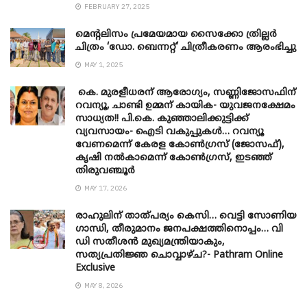
FEBRUARY 27, 2025
മെന്‍റലിസം പ്രമേയമായ സൈക്കോ ത്രില്ലർ
ചിത്രം ‘ഡോ. ബെന്നറ്റ്’ ചിത്രീകരണം ആരംഭിച്ചു
MAY 1, 2025
കെ. മുരളീധരന് ആരോഗ്യം, സണ്ണിജോസഫിന്
റവന്യൂ, ചാണ്ടി ഉമ്മന് കായിക- യുവജനക്ഷേമം
സാധ്യത!! പി.കെ. കുഞ്ഞാലിക്കുട്ടിക്ക്
വ്യവസായം- ഐടി വകുപ്പുകൾ… റവന്യൂ
വേണമെന്ന് കേരള കോൺഗ്രസ് (ജോസഫ്),
കൃഷി നൽകാമെന്ന് കോൺഗ്രസ്, ഇടഞ്ഞ്
തിരുവഞ്ചൂർ
MAY 17, 2026
രാഹുലിന് താത്പര്യം കെസി… വെട്ടി സോണിയ
​ഗാന്ധി, തീരുമാനം ജനപക്ഷത്തിനൊപ്പം… വി
ഡി സതീശൻ മുഖ്യമന്ത്രിയാകും,
സത്യപ്രതിജ്ഞ ചൊവ്വാഴ്ച?- Pathram Online
Exclusive
MAY 8, 2026