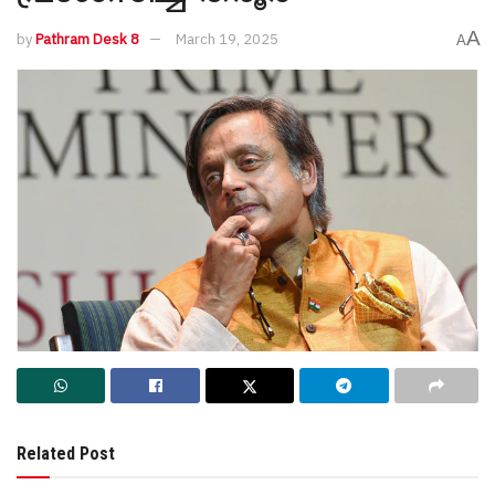
A
by
Pathram Desk 8
March 19, 2025
A
Related Post