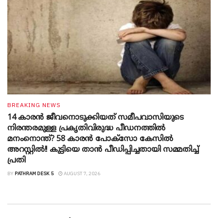
BREAKING NEWS
14 കാരൻ ജീവനൊടുക്കിയത് സമീപവാസിയുടെ
നിരന്തരമുള്ള പ്രകൃതിവിരുദ്ധ പീഡനത്തിൽ
മനംനൊന്ത്? 58 കാരൻ പോക്സോ കേസിൽ
അറസ്റ്റിൽ!! കുട്ടിയെ താൻ പീഡിപ്പിച്ചതായി സമ്മതിച്ച്
പ്രതി
BY
PATHRAM DESK 5
AUGUST 7, 2026