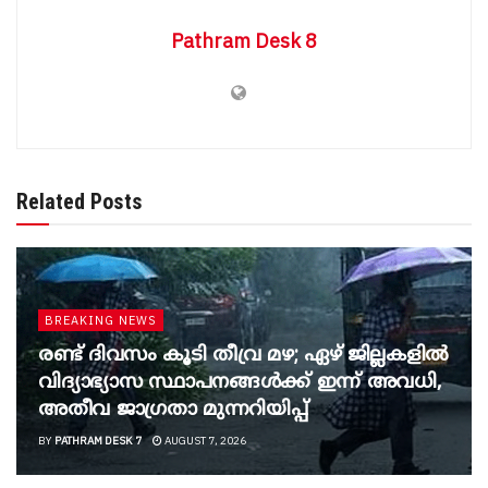
Pathram Desk 8
Related Posts
BREAKING NEWS
രണ്ട് ദിവസം കൂടി തീവ്ര മഴ; ഏഴ് ജില്ലകളിൽ
വിദ്യാഭ്യാസ സ്ഥാപനങ്ങൾക്ക് ഇന്ന് അവധി,
അതീവ ജാ​ഗ്രതാ മുന്നറിയിപ്പ്
BY
PATHRAM DESK 7
AUGUST 7, 2026