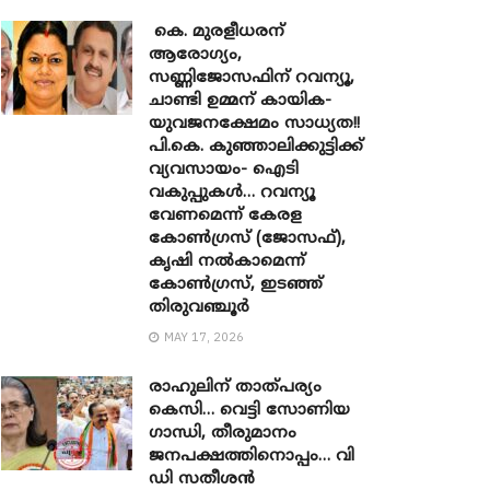
കെ. മുരളീധരന്
ആരോഗ്യം,
സണ്ണിജോസഫിന് റവന്യൂ,
ചാണ്ടി ഉമ്മന് കായിക-
യുവജനക്ഷേമം സാധ്യത!!
പി.കെ. കുഞ്ഞാലിക്കുട്ടിക്ക്
വ്യവസായം- ഐടി
വകുപ്പുകൾ… റവന്യൂ
വേണമെന്ന് കേരള
കോൺഗ്രസ് (ജോസഫ്),
കൃഷി നൽകാമെന്ന്
കോൺഗ്രസ്, ഇടഞ്ഞ്
തിരുവഞ്ചൂർ
MAY 17, 2026
രാഹുലിന് താത്പര്യം
കെസി… വെട്ടി സോണിയ ​
ഗാന്ധി, തീരുമാനം
ജനപക്ഷത്തിനൊപ്പം… വി
ഡി സതീശൻ