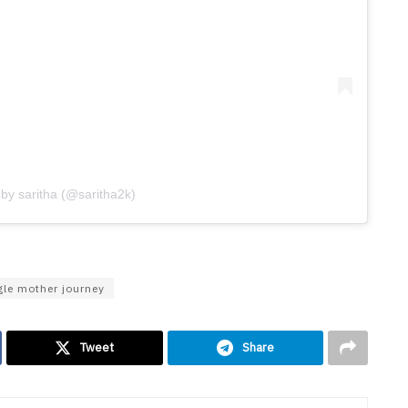
by saritha (@saritha2k)
gle mother journey
Tweet
Share