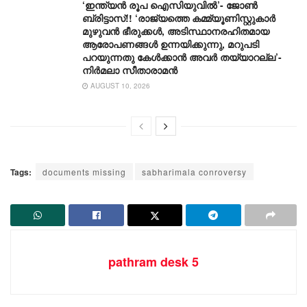
‘ഇന്ത്യൻ രൂപ ഐസിയുവിൽ’- ജോൺ
ബ്രിട്ടാസ്!! ‘രാജ്യത്തെ കമ്മ്യൂണിസ്റ്റുകാർ
മുഴുവൻ ഭീരുക്കൾ, അടിസ്ഥാനരഹിതമായ
ആരോപണങ്ങൾ ഉന്നയിക്കുന്നു, മറുപടി
പറയുന്നതു കേൾക്കാൻ അവർ തയ്യാറല്ല’-
നിർമലാ സീതാരാമൻ
AUGUST 10, 2026
Tags:
documents missing
sabharimala conroversy
pathram desk 5