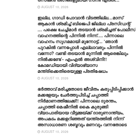
AUGUST 10, 2026
ഇല്ല, ​ഗാഡി പോവാൻ വിടത്തില്ല…മാസ്
ആകാൻ ശ്രമിച്ച് ബിജെപി ജില്ലാ പ്രസിഡന്റ്
… പക്ഷെ ചേച്ചിമാർ തടയാൻ ശ്രമിച്ചത് പോലീസ്
വാഹനത്തിന്റെ പിന്നിൽ നിന്ന്…. പിന്നാലെ
വാഹനം സു​ഗമമായി മുന്നോട്ട്… ‘ഞാൻ
പുറകിൽ വന്നപ്പോൾ എല്ലാവരും പിന്നിൽ
വന്നോ? വണ്ടി തടയാൻ മുന്നിൽ ആരെങ്കിലും
നിൽക്കണ്ടേ’- എംഎൽ അശ്വിനി!!
കോമഡിയായി വിദ്യാഭ്യാസ
മന്ത്രിക്കെതിരെയുള്ള പ്രതിഷേധം
AUGUST 10, 2026
ഭർത്താവ് മരിച്ചതോടെ ജീവിതം കരുപ്പിടിപ്പിക്കാൻ
മക്കളേയും ചേർത്തുപിടിച്ച് ചപ്പാത്തി
നിർമാണത്തിലേക്ക്!! പിന്നാലെ ദുരന്തം,
ചപ്പാത്തി മെഷീനിൽ കൈ കുരുങ്ങി
വ്യാപാരിയായ വീട്ടമ്മയ്ക്ക് ദാരുണാന്ത്യം,
അപകടം മക്കളറിഞ്ഞത് യന്ത്രത്തിൽ നിന്ന്
അസാധാരണ ശബ്ദവും മണവും വന്നതോടെ
AUGUST 10, 2026