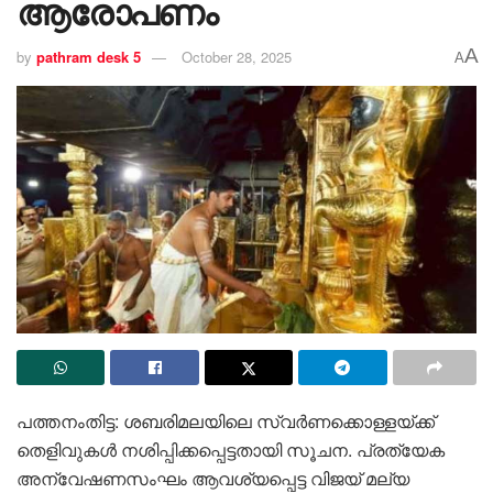
ആരോപണം
A
by
pathram desk 5
October 28, 2025
A
പത്തനംതിട്ട: ശബരിമലയിലെ സ്വർണക്കൊള്ളയ്ക്ക്
തെളിവുകൾ നശിപ്പിക്കപ്പെട്ടതായി സൂചന. പ്രത്യേക
അന്വേഷണസംഘം ആവശ്യപ്പെട്ട വിജയ് മല്യ