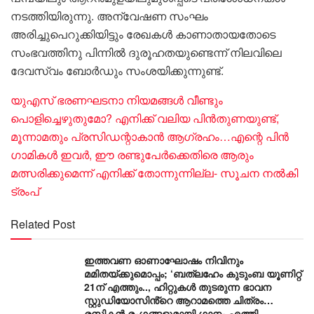
നടത്തിയിരുന്നു. അന്വേഷണ സംഘം
അരിച്ചുപെറുക്കിയിട്ടും രേഖകൾ കാണാതായതോടെ
സംഭവത്തിനു പിന്നിൽ ദുരൂഹതയുണ്ടെന്ന് നിലവിലെ
ദേവസ്വം ബോർഡും സംശയിക്കുന്നുണ്ട്.
യുഎസ് ഭരണഘടനാ നിയമങ്ങൾ വീണ്ടും
പൊളിച്ചെഴുതുമോ? എനിക്ക് വലിയ പിൻതുണയുണ്ട്,
മൂന്നാമതും പ്രസിഡന്റാകാൻ ആഗ്രഹം…എന്റെ പിൻ​
ഗാമികൾ ഇവർ, ഈ രണ്ടുപേർക്കെതിരെ ആരും
മത്സരിക്കുമെന്ന് എനിക്ക് തോന്നുന്നില്ല- സൂചന നൽകി
ട്രംപ്
Related Post
ഇത്തവണ ഓണാഘോഷം നിവിനും
മമിതയ്ക്കുമൊപ്പം; ‘ബത്‍ലഹേം കുടുംബ യൂണിറ്റ്
21ന് എത്തും.., ഹിറ്റുകൾ തുടരുന്ന ഭാവന
സ്റ്റുഡിയോസിൻ്റെ ആറാമത്തെ ചിത്രം…
രസികൻ രംഗങ്ങളുമായി ഗാനം എത്തി…