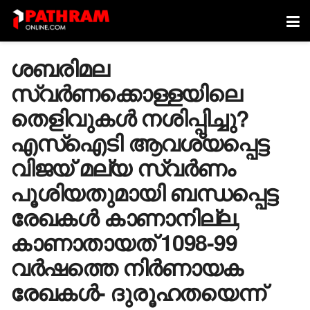
ശബരിമല
സ്വർണക്കൊള്ളയിലെ
തെളിവുകൾ നശിപ്പിച്ചു?
എസ്ഐടി ആവശ്യപ്പെട്ട
വിജയ് മല്യ സ്വർണം
പൂശിയതുമായി ബന്ധപ്പെട്ട
രേഖകൾ കാണാനില്ല,
കാണാതായത് 1098-99
വർഷത്തെ നിർണായക
രേഖകൾ- ദുരൂഹതയെന്ന്