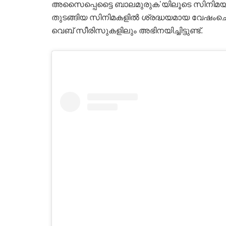
അസൈപ്പെട്ടൈ ബാലമുരുക’യിലൂടെ സിനിമയിലെത
തുടങ്ങിയ സിനിമകളിൽ ശ്രദ്ധയമായ വേഷംചെയ
വെബ് സീരിസുകളിലും അഭിനയിച്ചിട്ടുണ്ട്.