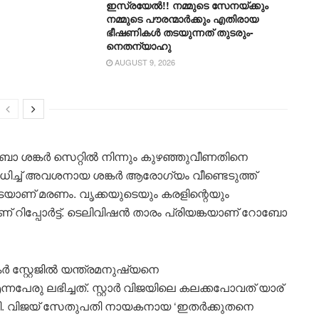
ഇസ്രയേൽ!! നമ്മുടെ സേനയ്ക്കും
നമ്മുടെ പൗരന്മാർക്കും എതിരായ
ഭീഷണികൾ തടയുന്നത് തുടരും-
നെതന്യാഹു
AUGUST 9, 2026
 ശങ്കർ സെറ്റിൽ നിന്നും കുഴഞ്ഞുവീണതിനെ
ം ബാധിച്ച് അവശനായ ശങ്കർ ആരോഗ്യം വീണ്ടെടുത്ത്
െയാണ് മരണം. വൃക്കയുടെയും കരളിന്റെയും
 റിപ്പോർട്ട്. ടെലിവിഷൻ താരം പ്രിയങ്കയാണ് റോബോ
 സ്റ്റേജിൽ യന്ത്രമനുഷ്യനെ
പേരു ലഭിച്ചത്. സ്റ്റാർ വിജയിലെ കലക്കപോവത് യാര്
യി. വിജയ് സേതുപതി നായകനായ ‘ഇതർക്കുതനെ