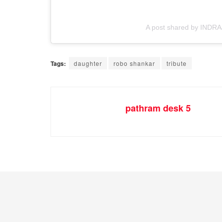
A post shared by INDR
Tags:
daughter
robo shankar
tribute
pathram desk 5