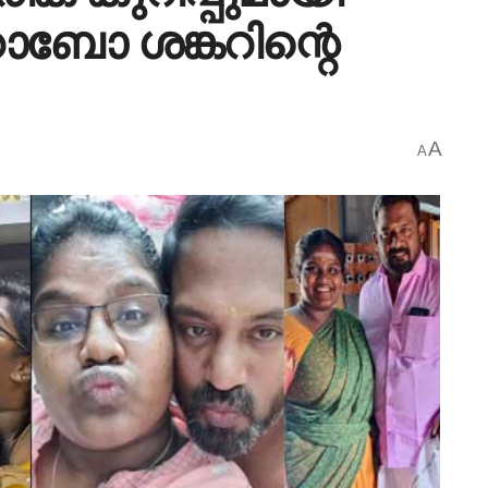
ോബോ ശങ്കറിന്റെ
A
A