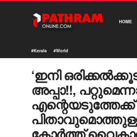
HOME
#Kerala
#World
‘ഇനി ഒരിക്കൽക്ക
അപ്പാ!!, പറ്റുമെന
എന്റെയടുത്തേക്ക
പിതാവുമൊത്തുള്
കോർത്ത് വൈകാരി