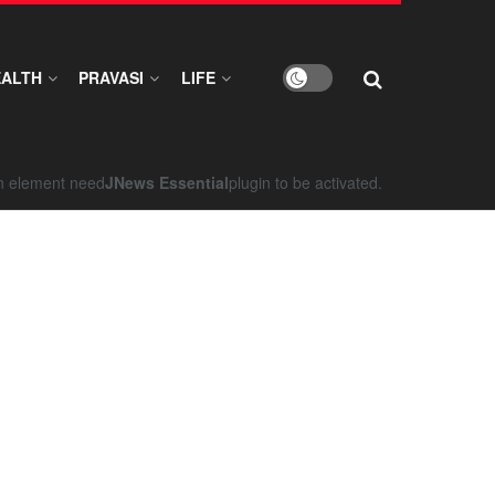
EALTH
PRAVASI
LIFE
on element need
JNews Essential
plugin to be activated.