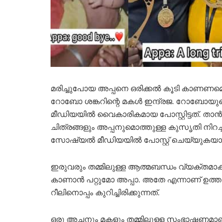
മരിച്ചുപോയ അപ്പനെ ഒരിക്കൽ കൂടി കാണണമെന്ന
റോബോ ശങ്കറിന്റെ മകൾ ഇന്ദ്രജ. റോബോയ
മീഡിയയിൽ വൈകാരികമായ പോസ്റ്റിട്ടത്. താൻ
ചിത്രങ്ങളും അപ്പനുമൊത്തുള്ള കുസൃതി നിറച
സോഷ്യൽ മീഡിയയിൽ പോസ്റ്റ് ചെയ്യുകയായി
ഇരുവരും തമ്മിലുള്ള ആത്മബന്ധം വ്യക്തമാക്ക
കാണാൻ പറ്റുമോ അപ്പാ. അതേ എന്നാണ് ഉത്തരമ
റീലിനൊപ്പം കുറിച്ചിരിക്കുന്നത്.
ഒരു അച്ഛനും മകളും തമ്മിലുള്ള സംഭാഷണമാണ് 