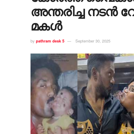
അന്തരിച്ച നടൻ റ
മകൾ
by
pathram desk 5
September 30, 2025