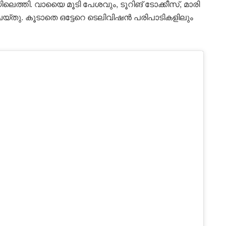
്തി. വായൈ മൂടി പേശവും, ടൂറിങ് ടോക്കീസ്, മാരി
്തു. കൂടാതെ ഒട്ടേറെ ടെലിവിഷൻ പരിപാടികളിലും