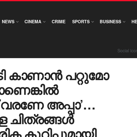
NEWS
CINEMA
CRIME
SPORTS
BUSINESS
H
Social ic
ൂടി കാണാൻ പറ്റുമോ
്നാണെങ്കിൽ
് വരണേ അപ്പാ’…
ള ചിത്രങ്ങൾ
ക കുറിപ്പുമായി