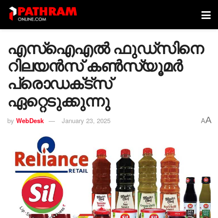
എസ്ഐഎൽ ഫുഡ്‌സിനെ
റിലയൻസ് കൺസ്യൂമർ
പ്രൊഡക്‌ട്‌സ്
ഏറ്റെടുക്കുന്നു
A
by
WebDesk
January 23, 2025
A