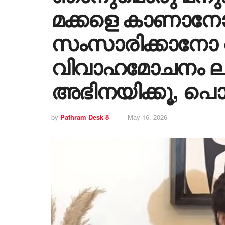
മക്കളെ കാണാന
സംസാരിക്കാനോ അവ
വിവാഹമോചനം ലഭിച
അഭിനയിക്കൂ, പൊട്
by
Pathram Desk 8
May 16, 2026