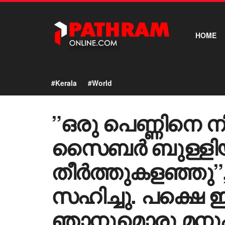
HOME
#Kerala
#World
”ഒരു പെണ്ണിനെ നിങ
സൈബര്‍ ബുള്ളിയ
തീര്‍ത്തുകളഞ്ഞ
സഹിച്ചു. പക്ഷെ 
ഞാനുമൊരു മനുഷ