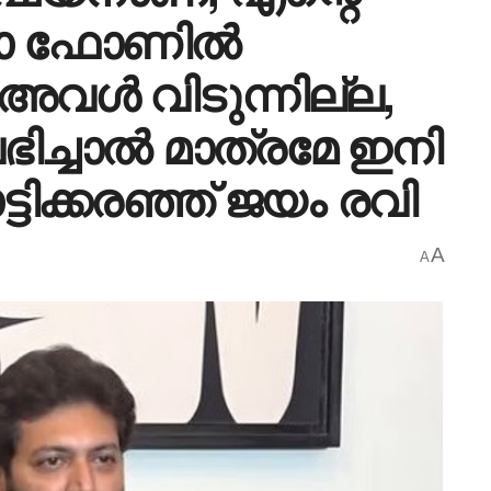
ോ ഫോണില്‍
ള്‍ വിടുന്നില്ല,
്ചാല്‍ മാത്രമേ ഇനി
ടിക്കരഞ്ഞ് ജയം രവി
A
A