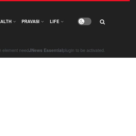
EALTH
PRAVASI
LIFE
on element need
JNews Essential
plugin to be activated.