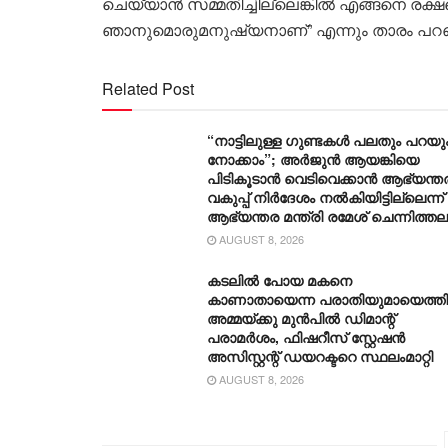
ചെയ്യാന്‍ സമ്മതിച്ചില്ലെങ്കില്‍ എങ്ങനെ രക
ഞാനുമൊരുമനുഷ്യനാണ്” എന്നും താരം പറഞ
Related Post
“നാട്ടിലുള്ള ഗുണ്ടകൾ പലതും പറയും
നോക്കാം”; അർജുൻ ആയങ്കിയെ
പിടികൂടാൻ വെടിവെക്കാൻ ആഭ്യന്ത
വകുപ്പ് നിർദേശം നൽകിയിട്ടില്ലെന്ന്
ആഭ്യന്തര മന്ത്രി രമേശ് ചെന്നിത്തല
AUGUST 8, 2026
കടലിൽ പോയ മകനെ
കാണാതായെന്ന പരാതിയുമായെത്ത
അമ്മയ്ക്കു മുൻപിൽ ഡിമാന്റ്
പരാമർശം, ഫിഷറീസ് സ്റ്റേഷൻ
അസിസ്റ്റന്റ് ഡയറക്ടറെ സ്ഥലംമാറ്റി
AUGUST 8, 2026