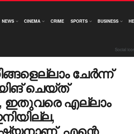
NEWS
CINEMA
CRIME
SPORTS
BUSINESS
H
Social ic
്ങളെല്ലാം ചേര്‍ന്ന്
ിങ് ചെയ്ത്
ു”, ഇതുവരെ എല്ലാം
ഇനിയില്ല,
്യനാണ്, എന്റെ