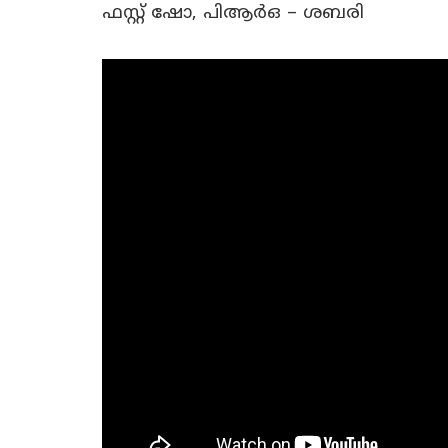
ഫസ്റ്റ് ഷോ, പിആർഒ – ശബരി