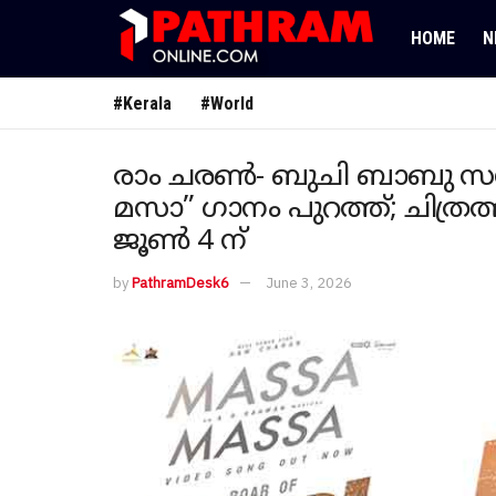
HOME
N
#Kerala
#World
രാം ചരൺ- ബുചി ബാബു സന ച
മസാ” ഗാനം പുറത്ത്; ചിത്ര
ജൂൺ 4 ന്
by
PathramDesk6
June 3, 2026