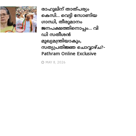
രാഹുലിന് താത്പര്യം
കെസി… വെട്ടി സോണിയ ​
ഗാന്ധി, തീരുമാനം
ജനപക്ഷത്തിനൊപ്പം… വി
ഡി സതീശൻ
മുഖ്യമന്ത്രിയാകും,
സത്യപ്രതിജ്ഞ ചൊവ്വാഴ്ച?-
Pathram Online Exclusive
MAY 8, 2026