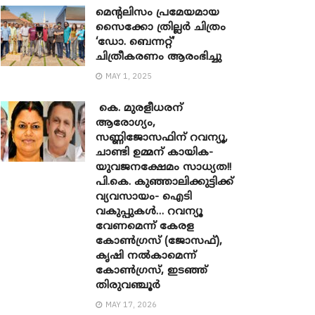
മെന്‍റലിസം പ്രമേയമായ
സൈക്കോ ത്രില്ലർ ചിത്രം
‘ഡോ. ബെന്നറ്റ്’
ചിത്രീകരണം ആരംഭിച്ചു
MAY 1, 2025
കെ. മുരളീധരന്
ആരോഗ്യം,
സണ്ണിജോസഫിന് റവന്യൂ,
ചാണ്ടി ഉമ്മന് കായിക-
യുവജനക്ഷേമം സാധ്യത!!
പി.കെ. കുഞ്ഞാലിക്കുട്ടിക്ക്
വ്യവസായം- ഐടി
വകുപ്പുകൾ… റവന്യൂ
വേണമെന്ന് കേരള
കോൺഗ്രസ് (ജോസഫ്),
കൃഷി നൽകാമെന്ന്
കോൺഗ്രസ്, ഇടഞ്ഞ്
തിരുവഞ്ചൂർ
MAY 17, 2026