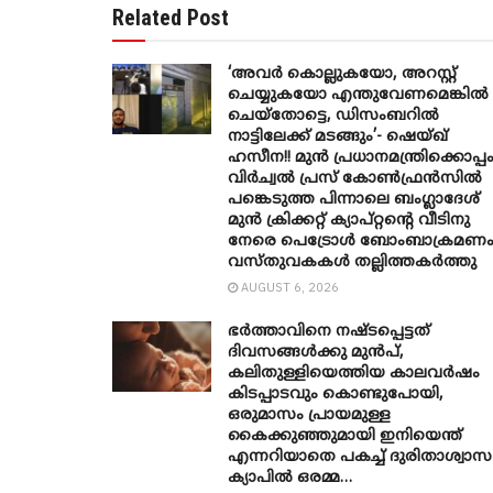
Related Post
‘അവർ കൊല്ലുകയോ, അറസ്റ്റ്
ചെയ്യുകയോ എന്തുവേണമെങ്കിൽ
ചെയ്തോട്ടെ, ഡിസംബറിൽ
നാട്ടിലേക്ക് മടങ്ങും’- ഷെയ്ഖ്
ഹസീന!! മുൻ പ്രധാനമന്ത്രിക്കൊപ്പ
വിർച്വൽ പ്രസ് കോൺഫ്രൻസിൽ
പങ്കെടുത്ത പിന്നാലെ ബംഗ്ലാദേശ്
മുൻ ക്രിക്കറ്റ് ക്യാപ്റ്റന്റെ വീടിനു
നേരെ പെട്രോൾ ബോംബാക്രമണം
വസ്തുവകകൾ തല്ലിത്തകർത്തു
AUGUST 6, 2026
ഭർത്താവിനെ നഷ്ടപ്പെട്ടത്
ദിവസങ്ങൾക്കു മുൻപ്,
കലിതുള്ളിയെത്തിയ കാലവർഷം
കിടപ്പാടവും കൊണ്ടുപോയി,
ഒരുമാസം പ്രായമുള്ള
കൈക്കുഞ്ഞുമായി ഇനിയെന്ത്
എന്നറിയാതെ പകച്ച് ദുരിതാശ്വാസ
ക്യാപിൽ ഒരമ്മ…