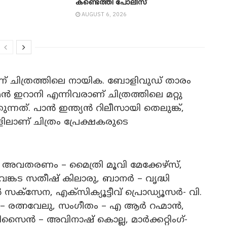
കണ്ടെത്തി പോലീസ്
AUGUST 6, 2026
ചിത്രത്തിലെ നായിക. ബോളിവുഡ് താരം
 ഇറാനി എന്നിവരാണ് ചിത്രത്തിലെ മറ്റു
ന്നത്. പാൻ ഇന്ത്യൻ റിലീസായി തെലുങ്ക്,
ിലാണ് ചിത്രം പ്രേക്ഷകരുടെ
വതരണം – മൈത്രി മൂവി മേക്കേഴ്‌സ്,
െങ്കട സതീഷ് കിലാരു, ബാനർ – വൃദ്ധി
ക്സേന, എക്സിക്യൂട്ടീവ് പ്രൊഡ്യൂസർ- വി.
 രത്നവേലു, സംഗീതം – എ ആർ റഹ്മാൻ,
സൈൻ – അവിനാഷ് കൊല്ല, മാർക്കറ്റിംഗ്-