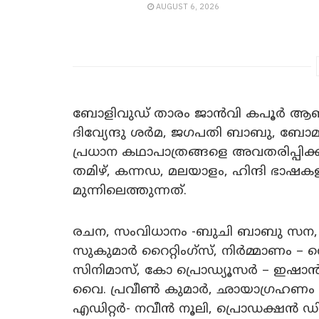
AUGUST 6, 2026
ബോളിവുഡ് താരം ജാൻവി കപൂർ ആണ് 
ദിവ്യേന്ദു ശർമ, ജഗപതി ബാബു, ബോമൻ
പ്രധാന കഥാപാത്രങ്ങളെ അവതരിപ്പിക്കു
തമിഴ്, കന്നഡ, മലയാളം, ഹിന്ദി ഭാഷകള
മുന്നിലെത്തുന്നത്.
രചന, സംവിധാനം -ബുചി ബാബു സന, അ
സുകുമാർ റൈറ്റിംഗ്സ്, നിർമ്മാണം – വ
സിനിമാസ്, കോ പ്രൊഡ്യൂസർ – ഇഷാൻ സ
വൈ. പ്രവീൺ കുമാർ, ഛായാഗ്രഹണം –
എഡിറ്റർ- നവീൻ നൂലി, പ്രൊഡക്ഷൻ ഡി