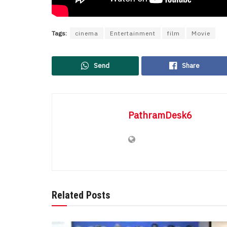
Tags:
cinema
Entertainment
film
Movie
Send
Share
PathramDesk6
Related Posts