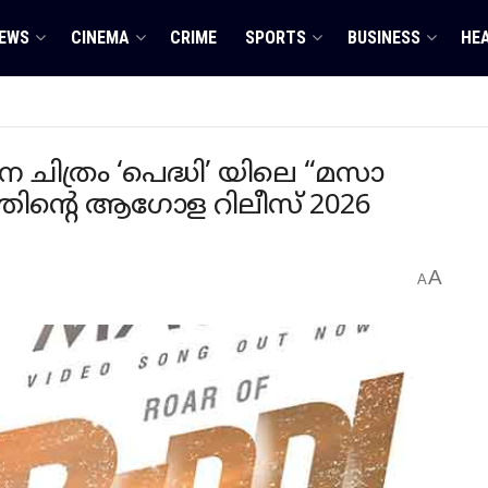
EWS
CINEMA
CRIME
SPORTS
BUSINESS
HE
ിത്രം ‘പെദ്ധി’ യിലെ “മസാ
ത്തിന്റെ ആഗോള റിലീസ് 2026
A
A