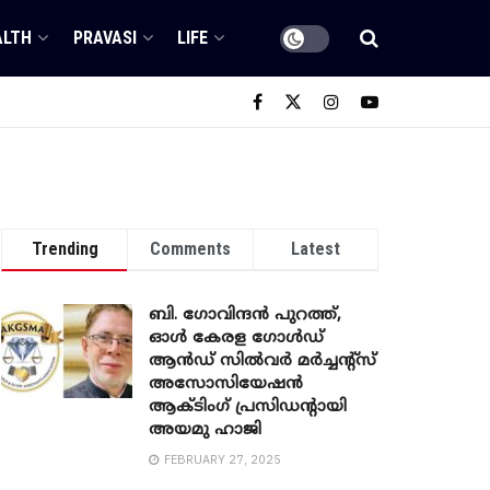
ALTH
PRAVASI
LIFE
Trending
Comments
Latest
ബി. ​ഗോവിന്ദൻ പുറത്ത്,
ഓൾ കേരള ഗോൾഡ്
ആൻഡ് സിൽവർ മർച്ചന്റ്സ്
അസോസിയേഷൻ
ആക്ടിംഗ് പ്രസിഡന്റായി
അയമു ഹാജി
FEBRUARY 27, 2025