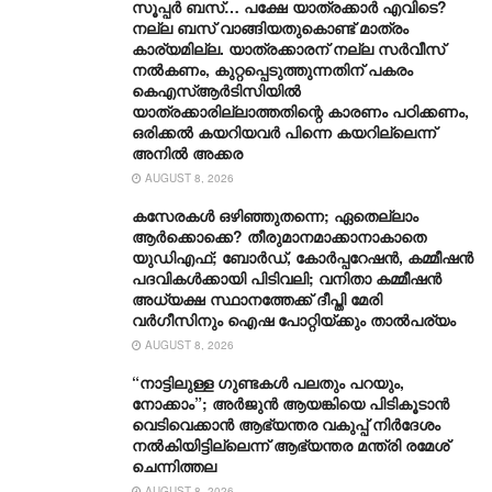
സൂപ്പർ ബസ്… പക്ഷേ യാത്രക്കാർ എവിടെ?
നല്ല ബസ് വാങ്ങിയതുകൊണ്ട് മാത്രം
കാര്യമില്ല. യാത്രക്കാരന് നല്ല സര്‍വീസ്
നല്‍കണം, കുറ്റപ്പെടുത്തുന്നതിന് പകരം
കെഎസ്ആര്‍ടിസിയില്‍
യാത്രക്കാരില്ലാത്തതിന്റെ കാരണം പഠിക്കണം,
ഒരിക്കല്‍ കയറിയവര്‍ പിന്നെ കയറില്ലെന്ന്
അനില്‍ അക്കര
AUGUST 8, 2026
കസേരകൾ ഒഴിഞ്ഞുതന്നെ; ഏതെല്ലാം
ആർക്കൊക്കെ? തീരുമാനമാക്കാനാകാതെ
യുഡിഎഫ്; ബോർഡ്, കോർപ്പറേഷൻ, കമ്മീഷൻ
പദവികൾക്കായി പിടിവലി; വനിതാ കമ്മീഷൻ
അധ്യക്ഷ സ്ഥാനത്തേക്ക് ദീപ്തി മേരി
വർഗീസിനും ഐഷ പോറ്റിയ്ക്കും താൽപര്യം
AUGUST 8, 2026
“നാട്ടിലുള്ള ഗുണ്ടകൾ പലതും പറയും,
നോക്കാം”; അർജുൻ ആയങ്കിയെ പിടികൂടാൻ
വെടിവെക്കാൻ ആഭ്യന്തര വകുപ്പ് നിർദേശം
നൽകിയിട്ടില്ലെന്ന് ആഭ്യന്തര മന്ത്രി രമേശ്
ചെന്നിത്തല
AUGUST 8, 2026