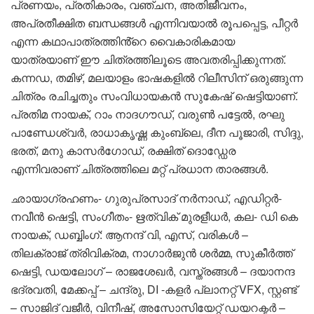
പ്രണയം, പ്രതികാരം, വഞ്ചന, അതിജീവനം,
അപ്രതീക്ഷിത ബന്ധങ്ങൾ എന്നിവയാൽ രൂപപ്പെട്ട, പീറ്റർ
എന്ന കഥാപാത്രത്തിൻ്റെ വൈകാരികമായ
യാത്രയാണ് ഈ ചിത്രത്തിലൂടെ അവതരിപ്പിക്കുന്നത്.
കന്നഡ, തമിഴ്, മലയാളം ഭാഷകളിൽ റിലീസിന് ഒരുങ്ങുന്ന
ചിത്രം രചിച്ചതും സംവിധായകൻ സുകേഷ് ഷെട്ടിയാണ്.
പ്രതിമ നായക്, റാം നാദഗൗഡ്, വരുൺ പട്ടേൽ, രഘു
പാണ്ഡേശ്വർ, രാധാകൃഷ്ണ കുംബ്ലെ, ദീന പൂജാരി, സിദ്ദു,
ഭരത്, മനു കാസർഗോഡ്, രക്ഷിത് ദൊഡ്ഡേര
എന്നിവരാണ് ചിത്രത്തിലെ മറ്റ് പ്രധാന താരങ്ങൾ.
ഛായാഗ്രഹണം- ഗുരുപ്രസാദ് നർനാഡ്, എഡിറ്റർ-
നവീൻ ഷെട്ടി, സംഗീതം- ഋത്വിക് മുരളീധർ, കല- ഡി കെ
നായക്, ഡബ്ബിംഗ്: ആനന്ദ് വി, എസ്, വരികൾ –
തിലക്‌രാജ് ത്രിവിക്രമ, നാഗാർജുൻ ശർമ്മ, സുകീർത്ത്
ഷെട്ടി, ഡയലോഗ് – രാജശേഖർ, വസ്ത്രങ്ങൾ – ദയാനന്ദ
ഭദ്രവതി, മേക്കപ്പ് – ചന്ദ്രു, DI -കളർ പ്ലാനറ്റ് VFX, സ്റ്റണ്ട്
– സാജിദ് വജീർ, വിനീഷ്, അസോസിയേറ്റ് ഡയറക്ടർ –