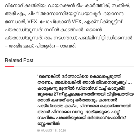
വിനോദ് ക്ഷത്രിയ, ഡയറക്ഷൻ ടീം- കാർത്തിക്, സതീഷ്,
അഭി എം, ചീഫ് അസോസിയേറ്റ് ഡയറക്ടർ -ദയാനന്ദ
ഭണ്ഡാരി, VFX- പോപ്‌കോൺ VFX, എക്‌സിക്യൂട്ടീവ്
പ്രൊഡ്യൂസർ: നവീൻ കാഞ്ചൻ, ലൈൻ
പ്രൊഡ്യൂസർ: രാം നടഗൗഡ്, പബ്ലിസിറ്റി ഡിസൈൻ
– അഭിഷേക്, പിആർഒ – ശബരി.
Related Post
‘ഒന്നെങ്കിൽ ഭർത്താവിനെ കൊലപ്പെടുത്തി
തരണം, അല്ലെങ്കിൽ ഞാൻ ജീവനൊടുക്കും’…
കാമുകനു മുന്നിൽ ഡിമാൻഡ് വച്ച് കാമുകി!!
ജൂലൈ 27ന് ഉച്ചഭക്ഷണത്തിനായി വീട്ടിലെത്തിയ
ഞാൻ കണ്ടത് ഒരു ഭർത്താവും കാണാൻ
പാടില്ലാത്ത കാഴ്ച, പിന്നാലെ കൊല്ലാനായി
അവർ പിന്നാലെ വന്നു- ഭാര്യയുടെ ചാറ്റ്
സഹിതം പരാതിയുമായി ഭർത്താവ് പോലീസ്
സ്റ്റേഷനിൽ
AUGUST 8, 2026