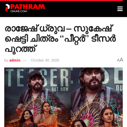
രാജേഷ് ധ്രുവ – സുകേഷ്
ഷെട്ടി ചിത്രം “പീറ്റർ” ടീസർ
പുറത്ത്
A
by
admin
October 30, 2025
A