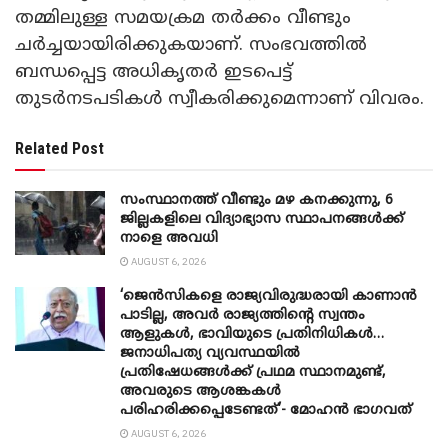
തമ്മിലുള്ള സമയക്രമ തർക്കം വീണ്ടും
ചർച്ചയായിരിക്കുകയാണ്. സംഭവത്തിൽ
ബന്ധപ്പെട്ട അധികൃതർ ഇടപെട്ട്
തുടർനടപടികൾ സ്വീകരിക്കുമെന്നാണ് വിവരം.
Related Post
സംസ്ഥാനത്ത് വീണ്ടും മഴ കനക്കുന്നു, 6
ജില്ലകളിലെ വിദ്യാഭ്യാസ സ്ഥാപനങ്ങൾക്ക്
നാളെ അവധി
AUGUST 6, 2026
‘ജെൻസികളെ രാജ്യവിരുദ്ധരായി കാണാൻ
പാടില്ല, അവർ രാജ്യത്തിന്റെ സ്വന്തം
ആളുകൾ, ഭാവിയുടെ പ്രതിനിധികൾ…
ജനാധിപത്യ വ്യവസ്ഥയിൽ
പ്രതിഷേധങ്ങൾക്ക് പ്രഥമ സ്ഥാനമുണ്ട്,
അവരുടെ ആശങ്കകൾ
പരിഹരിക്കപ്പെടേണ്ടത്’- മോഹൻ ഭാ​ഗവത്
AUGUST 6, 2026