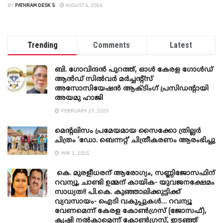
BY
PATHRAM DESK 5
AUGUST 6, 2026
Trending
Comments
Latest
ബി. ​ഗോവിന്ദൻ പുറത്ത്, ഓൾ കേരള ഗോൾഡ്
ആൻഡ് സിൽവർ മർച്ചന്റ്സ്
അസോസിയേഷൻ ആക്ടിംഗ് പ്രസിഡന്റായി
അയമു ഹാജി
FEBRUARY 27, 2025
മെന്‍റലിസം പ്രമേയമായ സൈക്കോ ത്രില്ലർ
ചിത്രം ‘ഡോ. ബെന്നറ്റ്’ ചിത്രീകരണം ആരംഭിച്ചു
MAY 1, 2025
കെ. മുരളീധരന് ആരോഗ്യം, സണ്ണിജോസഫിന്
റവന്യൂ, ചാണ്ടി ഉമ്മന് കായിക- യുവജനക്ഷേമം
സാധ്യത!! പി.കെ. കുഞ്ഞാലിക്കുട്ടിക്ക്
വ്യവസായം- ഐടി വകുപ്പുകൾ… റവന്യൂ
വേണമെന്ന് കേരള കോൺഗ്രസ് (ജോസഫ്),
കൃഷി നൽകാമെന്ന് കോൺഗ്രസ്, ഇടഞ്ഞ്