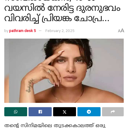
വയസിൽ നേരിട്ട ദുരനുഭവം
വിവരിച്ച് പ്രിയങ്ക ചോപ്ര…
A
by
pathram desk 5
February 2, 2025
A
തന്റെ സിനിമയിലെ തുടക്കകാലത്ത് ഒരു