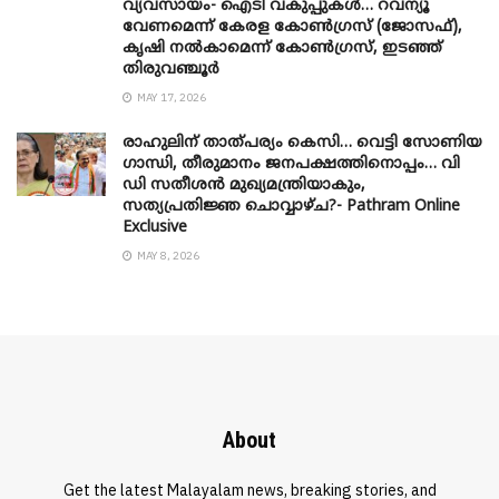
വ്യവസായം- ഐടി വകുപ്പുകൾ… റവന്യൂ
വേണമെന്ന് കേരള കോൺഗ്രസ് (ജോസഫ്),
കൃഷി നൽകാമെന്ന് കോൺഗ്രസ്, ഇടഞ്ഞ്
തിരുവഞ്ചൂർ
MAY 17, 2026
രാഹുലിന് താത്പര്യം കെസി… വെട്ടി സോണിയ
​ഗാന്ധി, തീരുമാനം ജനപക്ഷത്തിനൊപ്പം… വി
ഡി സതീശൻ മുഖ്യമന്ത്രിയാകും,
സത്യപ്രതിജ്ഞ ചൊവ്വാഴ്ച?- Pathram Online
Exclusive
MAY 8, 2026
About
Get the latest Malayalam news, breaking stories, and