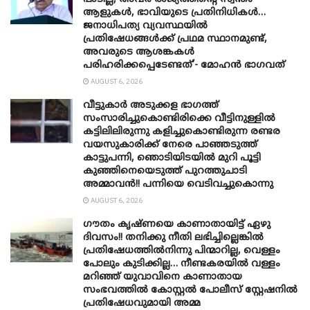
ആളുകൾ, ഭാവിയുടെ പ്രതിനിധികൾ…
ജനാധിപത്യ വ്യവസ്ഥയിൽ
പ്രതിഷേധങ്ങൾക്ക് പ്രഥമ സ്ഥാനമുണ്ട്,
അവരുടെ ആശങ്കകൾ
പരിഹരിക്കപ്പെടേണ്ടത്’- മോഹൻ ഭാ​ഗവത്
AUGUST 6, 2026
വീട്ടുകാർ അ‌ടുക്കള ഭാ​ഗത്ത്
സംസാരിച്ചുകൊണ്ടിരിക്കെ വീട്ടിനുള്ളിൽ
കട്ടിലിലിരുന്നു കളിച്ചുകൊണ്ടിരുന്ന രണ്ടര
വയസുകാരിക്ക് നേരെ പാഞ്ഞടുത്ത്
കാട്ടുപന്നി, ‍ഞൊടിയി‌ടയിൽ മുറി പൂട്ടി
കുഞ്ഞിനെയെടുത്ത് പുറത്തുചാടി
അമ്മാവൻ!! പന്നിയെ വെടിവച്ചുകൊന്നു
AUGUST 6, 2026
ഗൗതം കൃഷ്ണയെ കാണാതായിട്ട് ഏഴു
ദിവസം!! തനിക്കു നീതി ലഭിച്ചില്ലെങ്കിൽ
പ്രതിഷേധത്തിൽനിന്നു പിന്മാറില്ല, വെള്ളം
പോലും കുടിക്കില്ല… നീണ്ടകരയിൽ വള്ളം
മറിഞ്ഞ് യുവാവിനെ കാണാതായ
സംഭവത്തിൽ കോസ്റ്റൽ പോലീസ് സ്റ്റേഷനിൽ
പ്രതിഷേധവുമായി അമ്മ