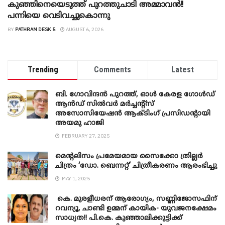
കുഞ്ഞിനെയെടുത്ത് പുറത്തുചാടി അമ്മാവൻ!!
പന്നിയെ വെടിവച്ചുകൊന്നു
BY
PATHRAM DESK 5
AUGUST 6, 2026
Trending
Comments
Latest
ബി. ​ഗോവിന്ദൻ പുറത്ത്, ഓൾ കേരള ഗോൾഡ്
ആൻഡ് സിൽവർ മർച്ചന്റ്സ്
അസോസിയേഷൻ ആക്ടിംഗ് പ്രസിഡന്റായി
അയമു ഹാജി
FEBRUARY 27, 2025
മെന്‍റലിസം പ്രമേയമായ സൈക്കോ ത്രില്ലർ
ചിത്രം ‘ഡോ. ബെന്നറ്റ്’ ചിത്രീകരണം ആരംഭിച്ചു
MAY 1, 2025
കെ. മുരളീധരന് ആരോഗ്യം, സണ്ണിജോസഫിന്
റവന്യൂ, ചാണ്ടി ഉമ്മന് കായിക- യുവജനക്ഷേമം
സാധ്യത!! പി.കെ. കുഞ്ഞാലിക്കുട്ടിക്ക്