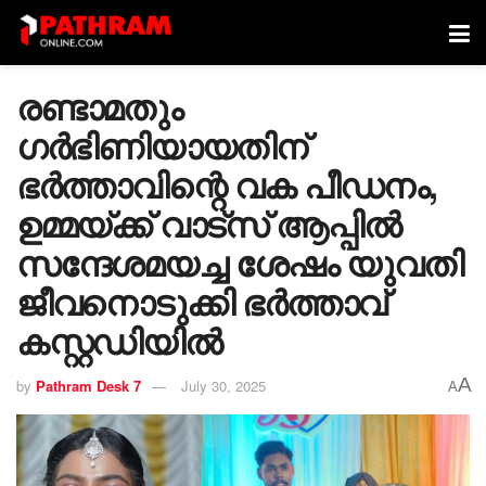
രണ്ടാമതും ​
ഗർഭിണിയായതിന്
ഭർത്താവിന്റെ വക പീഡനം,
ഉമ്മയ്ക്ക് വാട്സ് ആപ്പിൽ
സന്ദേശമയച്ച ശേഷം യുവതി
ജീവനൊടുക്കി ഭർത്താവ്
കസ്റ്റഡിയിൽ
A
by
Pathram Desk 7
July 30, 2025
A