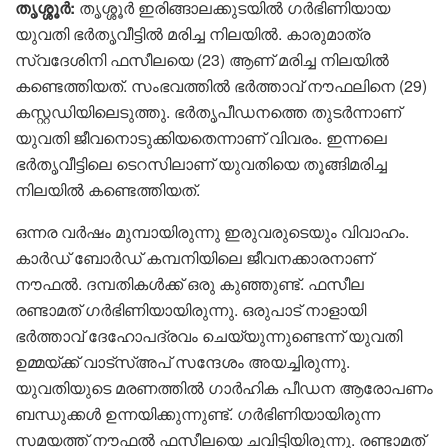
തൃശ്ശൂർ:
തൃശ്ശൂർ ഇരിങ്ങാലക്കുടയിൽ ​ഗർഭിണിയായ
യുവതി ഭർതൃവീട്ടിൽ മരിച്ച നിലയിൽ. കാരുമാത്ര
സ്വദേശിനി ഫസീലയെ (23) ആണ് മരിച്ച നിലയിൽ
കണ്ടെത്തിയത്. സംഭവത്തിൽ ഭർത്താവ് നൗഫലിനെ (29)
കസ്റ്റഡിയിലെടുത്തു. ഭർതൃപീഡനത്തെ തുടർന്നാണ്
യുവതി ജീവനൊടുക്കിയതെന്നാണ് വിവരം. ഇന്നലെ
ഭർതൃവീട്ടിലെ ടെറസിലാണ് യുവതിയെ തൂങ്ങിമരിച്ച
നിലയിൽ കണ്ടെത്തിയത്.
ഒന്നര വർഷം മുമ്പായിരുന്നു ഇരുവരുടെയും വിവാഹം.
കാർഡ് ബോർഡ് കമ്പനിയിലെ ജീവനക്കാരനാണ്
നൗഫൽ. ദമ്പതികൾക്ക് ഒരു കുഞ്ഞുണ്ട്. ഫസീല
രണ്ടാമത് ​ഗർഭിണിയായിരുന്നു. ഒരുപാട് നാളായി
ഭർത്താവ് ദേഹോപദ്രവം ചെയ്യുന്നുണ്ടെന്ന് യുവതി
ഉമ്മയ്ക്ക് വാട്സ്അപ് സന്ദേശം അയച്ചിരുന്നു.
യുവതിയുടെ മരണത്തിൽ ഗാർഹിക പീഡന ആരോപണം
ബന്ധുക്കൾ ഉന്നയിക്കുന്നുണ്ട്. ഗർഭിണിയായിരുന്ന
സമയത്ത് നൗഫൽ ഫസീലയെ ചവിട്ടിയിരുന്നു. രണ്ടാമത്