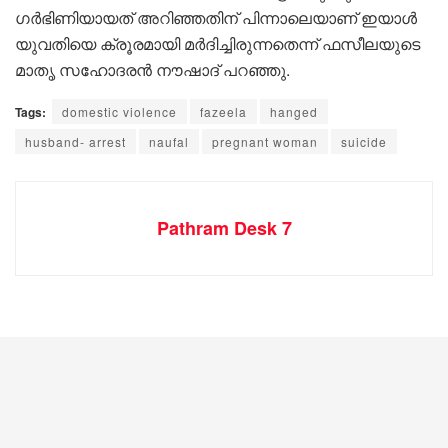
ഗർഭിണിയായത് അറിഞ്ഞതിന് പിന്നാലെയാണ് ഇയാൾ
യുവതിയെ ക്രൂരമായി മർദിച്ചിരുന്നതെന്ന് ഫസീലയുടെ
മാതൃ സഹോദരൻ നൗഷാദ് പറഞ്ഞു.
Tags:
domestic violence
fazeela
hanged
husband- arrest
naufal
pregnant woman
suicide
Pathram Desk 7