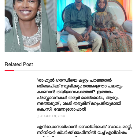
Related Post
‘രാഹുൽ ഗാന്ധിയെ കുറ്റം പറഞ്ഞാൽ
ബിജെപിക്ക് സുഖിക്കും;താങ്കളെന്താ പലതും
കാണാൻ തയ്യാറാകാത്തത്? ഇത്തരം
പ്രസ്താവനകൾ തരൂർ മാത്രമല്ല, ആരും
നടത്തരുത്’; ശശി തരൂരിന് മറുപടിയുമായി
കെ.സി. വേണുഗോപാൽ
AUGUST 9, 2026
എൻഡോസൾഫാൻ സെല്ലിലേക്ക് സ്ഥലം മാറ്റി,
സീനിയർ ക്ലർക്ക് ഓഫീസിൽ വച്ച് എലിവിഷം