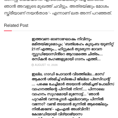
ഞാൻ അവളുടെ മുഖത്ത് ചവിട്ടും. അത്രയ്ക്കും മോശം
സ്ത്രീയാണ് നയൻതാര ‘- എന്നാണ് ലത അന്ന് പറഞ്ഞത്.
Related Post
ഇത്തവണ ഓണാഘോഷം നിവിനും
മമിതയ്ക്കുമൊപ്പം; ‘ബത്‍ലഹേം കുടുംബ യൂണിറ്റ്
21ന് എത്തും.., ഹിറ്റുകൾ തുടരുന്ന ഭാവന
സ്റ്റുഡിയോസിൻ്റെ ആറാമത്തെ ചിത്രം…
രസികൻ രംഗങ്ങളുമായി ഗാനം എത്തി…
AUGUST 10, 2026
ഇല്ല, ​ഗാഡി പോവാൻ വിടത്തില്ല…മാസ്
ആകാൻ ശ്രമിച്ച് ബിജെപി ജില്ലാ പ്രസിഡന്റ്
… പക്ഷെ ചേച്ചിമാർ തടയാൻ ശ്രമിച്ചത് പോലീസ്
വാഹനത്തിന്റെ പിന്നിൽ നിന്ന്…. പിന്നാലെ
വാഹനം സു​ഗമമായി മുന്നോട്ട്… ‘ഞാൻ
പുറകിൽ വന്നപ്പോൾ എല്ലാവരും പിന്നിൽ
വന്നോ? വണ്ടി തടയാൻ മുന്നിൽ ആരെങ്കിലും
നിൽക്കണ്ടേ’- എംഎൽ അശ്വിനി!!
കോമഡിയായി വിദ്യാഭ്യാസ