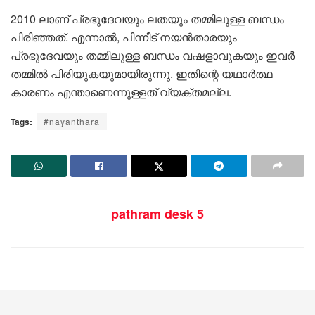
2010 ലാണ് പ്രഭുദേവയും ലതയും തമ്മിലുള്ള ബന്ധം
പിരിഞ്ഞത്. എന്നാൽ, പിന്നീട് നയൻതാരയും
പ്രഭുദേവയും തമ്മിലുള്ള ബന്ധം വഷളാവുകയും ഇവർ
തമ്മിൽ പിരിയുകയുമായിരുന്നു. ഇതിന്റെ യഥാർത്ഥ
കാരണം എന്താണെന്നുള്ളത് വ്യക്തമല്ല.
Tags:
#nayanthara
pathram desk 5