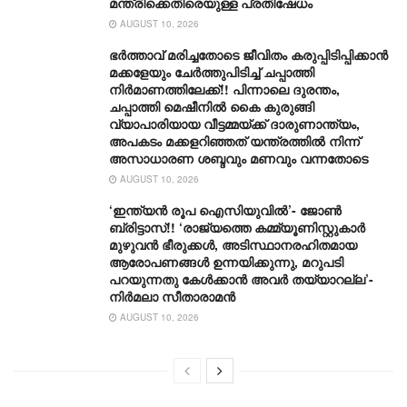
മന്ത്രിക്കെതിരെയുള്ള പ്രതിഷേധം
AUGUST 10, 2026
ഭർത്താവ് മരിച്ചതോടെ ജീവിതം കരുപ്പിടിപ്പിക്കാൻ
മക്കളേയും ചേർത്തുപിടിച്ച് ചപ്പാത്തി
നിർമാണത്തിലേക്ക്!! പിന്നാലെ ദുരന്തം,
ചപ്പാത്തി മെഷീനിൽ കൈ കുരുങ്ങി
വ്യാപാരിയായ വീട്ടമ്മയ്ക്ക് ദാരുണാന്ത്യം,
അപകടം മക്കളറിഞ്ഞത് യന്ത്രത്തിൽ നിന്ന്
അസാധാരണ ശബ്ദവും മണവും വന്നതോടെ
AUGUST 10, 2026
‘ഇന്ത്യൻ രൂപ ഐസിയുവിൽ’- ജോൺ
ബ്രിട്ടാസ്!! ‘രാജ്യത്തെ കമ്മ്യൂണിസ്റ്റുകാർ
മുഴുവൻ ഭീരുക്കൾ, അടിസ്ഥാനരഹിതമായ
ആരോപണങ്ങൾ ഉന്നയിക്കുന്നു, മറുപടി
പറയുന്നതു കേൾക്കാൻ അവർ തയ്യാറല്ല’-
നിർമലാ സീതാരാമൻ
AUGUST 10, 2026