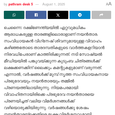
A
by
pathram desk 5
August 1, 2025
A
ചെന്നൈ: ദക്ഷിണേന്ത്യയിൽ ഏറ്റവുമധികം
ആരാധകരുള്ള താരങ്ങളിലൊരാളാണ് നയൻതാര.
സംവിധായകൻ വിഗ്‌നേഷ് ശിവനുമായുള്ള വിവാഹം
കഴിഞ്ഞതോടെ താരദമ്പതികളുടെ വാർത്തകളറിയാൻ
നിരവധിപേരാണ് കാത്തിരിക്കുന്നത്. നടി സോഷ്യൽ
മീഡിയയിൽ പങ്കുവയ്ക്കുന്ന കുടുംബ ചിത്രങ്ങൾക്ക്
ലക്ഷക്കണക്കിന് ലൈക്കും കമന്റുകളുമാണ് വരുന്നത്.
എന്നാൽ, വർഷങ്ങൾക്ക് മുമ്പ് നൃത്ത സംവിധായകനായ
പ്രഭുദേവയും നയൻതാരയും തമ്മിൽ
പ്രണയത്തിലായിരുന്നു. നിയമപരമായി
വിവാഹിതനായിരിക്കെ പ്രഭുദേവ നയൻതാരയെ
പ്രണയിച്ചത് വലിയ വിമർശനങ്ങൾക്ക്
വഴിയൊരുക്കിയിരുന്നു. വർഷങ്ങൾക്കു ശേഷം
നയൻതാരയ്ക്കെതിരെ രൂക്ഷ വിമർശനവുമായി