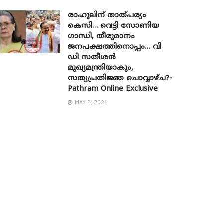
രാഹുലിന് താത്പര്യം
കെസി… വെട്ടി സോണിയ ​
ഗാന്ധി, തീരുമാനം
ജനപക്ഷത്തിനൊപ്പം… വി
ഡി സതീശൻ
മുഖ്യമന്ത്രിയാകും,
സത്യപ്രതിജ്ഞ ചൊവ്വാഴ്ച?-
Pathram Online Exclusive
MAY 8, 2026