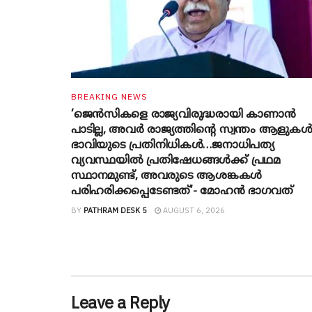
BREAKING NEWS
‘ജെൻസികളെ രാജ്യവിരുദ്ധരായി കാണാൻ
പാടില്ല, അവർ രാജ്യത്തിന്റെ സ്വന്തം ആളുകൾ
ഭാവിയുടെ പ്രതിനിധികൾ…ജനാധിപത്യ
വ്യവസ്ഥയിൽ പ്രതിഷേധങ്ങൾക്ക് പ്രഥമ
സ്ഥാനമുണ്ട്, അവരുടെ ആശങ്കകൾ
പരിഹരിക്കപ്പെടേണ്ടത്’- മോഹൻ ഭാ​ഗവത്
BY
PATHRAM DESK 5
AUGUST 6, 2026
Leave a Reply