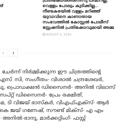
പ്രതിഷേധത്തിൽനിന്നു പിന്മാറില്ല,
ത്
വെള്ളം പോലും കുടിക്കില്ല…
നീണ്ടകരയിൽ വള്ളം മറിഞ്ഞ്
യുവാവിനെ കാണാതായ
സംഭവത്തിൽ കോസ്റ്റൽ പോലീസ്
സ്റ്റേഷനിൽ പ്രതിഷേധവുമായി അമ്മ
AUGUST 6, 2026
ന്ന് നിർമ്മിക്കുന്ന ഈ ചിത്രത്തിന്റെ
എസ്. സി, സംഗീതം- വിശാൽ ചന്ദ്രശേഖർ,
വര റാവു, പ്രൊഡക്ഷൻ ഡിസൈനർ- അനിൽ വിലാസ്
്റ്റ് ഡിസൈനർ- പ്രേം രക്ഷിത്,
മ, ടി വിജയ് ഭാസ്കർ, വിഎഫ്എക്സ്- ആർ
െ ജയ് ഗണേഷ്, സൗണ്ട് മിക്സ്- എ എം
നിൽ-ഭാനു, മാർക്കറ്റിംഗ്- ഫസ്റ്റ്