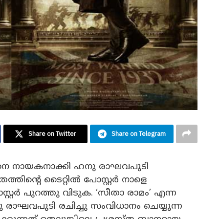
Share on Twitter
Share on Telegram
ാസിനെ നായകനാക്കി ഹനു രാഘവപുടി
രത്തിന്റെ ടൈറ്റിൽ പോസ്റ്റർ നാളെ
്റ്റർ പുറത്തു വിടുക. ‘സീതാ രാമം’ എന്ന
നു രാഘവപുടി രചിച്ചു സംവിധാനം ചെയ്യുന്ന