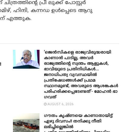
ത്രത്തിന്റെ പ്രീ ലുക്ക് പോസ്റ്റർ
 തമിഴ്, ഹിന്ദി, കന്നഡ ഉൾപ്പെടെ ആറു
ന് എത്തുക.
‘ജെൻസികളെ രാജ്യവിരുദ്ധരായി
കാണാൻ പാടില്ല, അവർ
െ
രാജ്യത്തിന്റെ സ്വന്തം ആളുകൾ,
ഭാവിയുടെ പ്രതിനിധികൾ…
ജനാധിപത്യ വ്യവസ്ഥയിൽ
പ്രതിഷേധങ്ങൾക്ക് പ്രഥമ
സ്ഥാനമുണ്ട്, അവരുടെ ആശങ്കകൾ
പരിഹരിക്കപ്പെടേണ്ടത്’- മോഹൻ ഭാ​
ഗവത്
AUGUST 6, 2026
ഗൗതം കൃഷ്ണയെ കാണാതായിട്ട്
ഏഴു ദിവസം!! തനിക്കു നീതി
ലഭിച്ചില്ലെങ്കിൽ