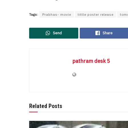
Tags:
Prabhas- movie
tittle poster release
tom
Send
Share
pathram desk 5
Related Posts