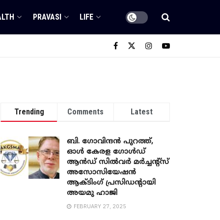
ALTH
PRAVASI
LIFE
Trending
Comments
Latest
ബി. ​ഗോവിന്ദൻ പുറത്ത്,
ഓൾ കേരള ഗോൾഡ്
ആൻഡ് സിൽവർ മർച്ചന്റ്സ്
അസോസിയേഷൻ
ആക്ടിംഗ് പ്രസിഡന്റായി
അയമു ഹാജി
FEBRUARY 27, 2025