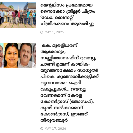
മെന്‍റലിസം പ്രമേയമായ
സൈക്കോ ത്രില്ലർ ചിത്രം
‘ഡോ. ബെന്നറ്റ്’
ചിത്രീകരണം ആരംഭിച്ചു
MAY 1, 2025
കെ. മുരളീധരന്
ആരോഗ്യം,
സണ്ണിജോസഫിന് റവന്യൂ,
ചാണ്ടി ഉമ്മന് കായിക-
യുവജനക്ഷേമം സാധ്യത!!
പി.കെ. കുഞ്ഞാലിക്കുട്ടിക്ക്
വ്യവസായം- ഐടി
വകുപ്പുകൾ… റവന്യൂ
വേണമെന്ന് കേരള
കോൺഗ്രസ് (ജോസഫ്),
കൃഷി നൽകാമെന്ന്
കോൺഗ്രസ്, ഇടഞ്ഞ്
തിരുവഞ്ചൂർ
MAY 17, 2026