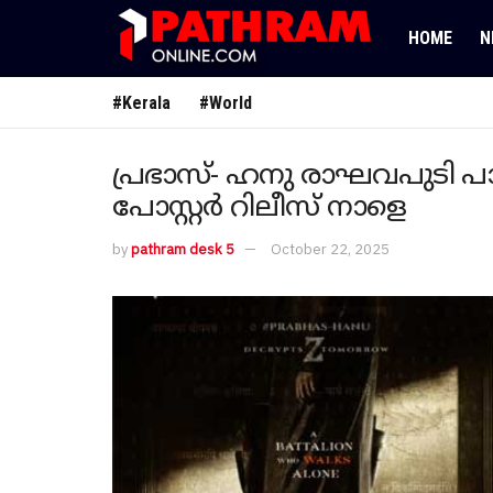
HOME
N
#Kerala
#World
പ്രഭാസ്- ഹനു രാഘവപുടി പാ
പോസ്റ്റർ റിലീസ് നാളെ
by
pathram desk 5
October 22, 2025