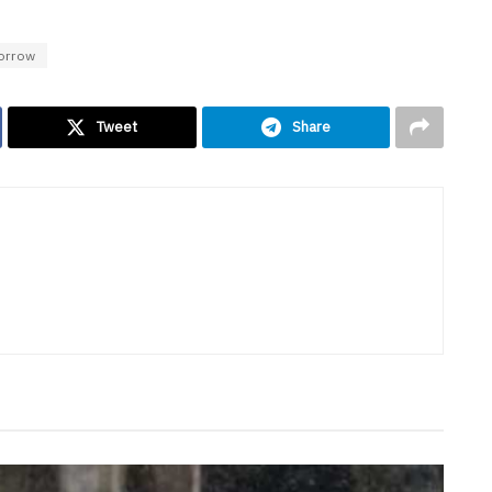
orrow
Tweet
Share