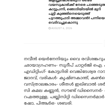
കളിച്ചുകൊണ്ടിരുന്ന രണ്ടര
വയസുകാരിക്ക് നേരെ പാഞ്ഞടുത്
കാട്ടുപന്നി, ‍ഞൊടിയി‌ടയിൽ മുറി
പൂട്ടി കുഞ്ഞിനെയെടുത്ത്
പുറത്തുചാടി അമ്മാവൻ!! പന്നിയെ
വെടിവച്ചുകൊന്നു
AUGUST 6, 2026
നവീൻ യെർനേനിയും വൈ രവിശങ്കറും ചേർ
ഛായാഗ്രഹണം- സുദീപ് ചാറ്റർജി ഐ. 
എഡിറ്റിംഗ്- കോട്ടഗിരി വെങ്കിടേശ്
ജാദവ്, വരികൾ- കൃഷ്ണകാന്ത്, കൺസെപ
വസ്ത്രാലങ്കാരം- ശീതൾ ഇഖ്ബാൽ ശർ
സി കമല കണ്ണൻ, സൗണ്ട് ഡിസൈനർ- ക
റഹ്മത്തുള്ള, പബ്ലിസിറ്റി ഡിസൈനർമാർ- അ
ഷോ, പിആർഒ- ശബരി.