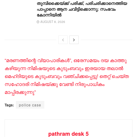
തുമ്പിക്കൈയ്ക്ക് പരിക്ക്, പരിചരിക്കാനെത്തിയ
പാപ്പാനെ ആന ചവിട്ടിക്കൊന്നു; സംഭവം
കോന്നിയിൽ
AUGUST 8, 2026
“മരണത്തിന്റെ വ്യാപാരികൾ”, ഒരേസമയം ദയ കാത്തു
കഴിയുന്ന നിമിഷയുടെ കുടുംബവും ഇരയായ തലാൽ
മെഹ്‌ദിയുടെ കുടുംബവും വഞ്ചിക്കപ്പെട്ടു! തെറ്റ് ചെയ്ത
സഹോദരി നിമിഷയ്ക്കു വേണ്ടി നിരുപാധികം
മാപ്പിരക്കുന്നു”
Tags:
police case
pathram desk 5