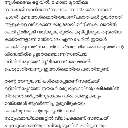
ആൾദൈവം ഒളിവിൽ. മഹാരാഷ്ട്രയിലെ
സാംഭാജിനഗറിലാണ് സംഭവം. സഞ്ചയ് രംഗനാഥ്
പാഗർ എന്നയാൾക്കെതിരെയാണ് പരാതികൾ ഉയർന്നത്.
ആളുകളെ വടികൊണ്ട് ക്രൂരമായി മർദ്ദിക്കുക, വായിൽ
ചെരിപ്പ് തിരുകി വയ്ക്കുക, മൂത്രം കുടിപ്പിക്കുക തുടങ്ങിയ
കാര്യങ്ങളാണ് മന്ത്രവാദം എന്ന പേരിൽ ഇയാൾ
ചെയ്തിരുന്നത്. ഇക്കാര്യം പ്രാദേശിക ഭരണകൂടത്തിന്റെ
ശ്രദ്ധയിൽപ്പെട്ടതോടെയാണ് സഞ്ചയ്
ഒളിവിൽപ്പോയത്. സ്ത്രീകളോട് മോശമായി
പെരുമാറിയെന്നും ഇയാൾക്കെതിരെ പരാതിയുണ്ട്.
തന്റെ അനുയായികൾക്കൊപ്പമാണ് സഞ്ചയ്
ഒളിവിൽപ്പോയത്. ഇയാൾ ഒരു യുവാവിന്റെ ശരീരത്തിൽ
നിറങ്ങൾ ഒഴിച്ചതിനുശേഷം ഡ്രം കൊട്ടുകയും
മന്ത്രങ്ങൾ ആവർത്തിച്ച് ഉരുവിടുകയും
ചെയ്യുന്നതിന്റെയും ദൃശ്യങ്ങൾ
സമൂഹമാദ്ധ്യമങ്ങളിൽ വ്യാപകമാണ്. സഞ്ചയ്
ഷൂസുകൊണ്ട് യുവാവിന്റെ മൂക്കിൽ ചവിട്ടുന്നതും