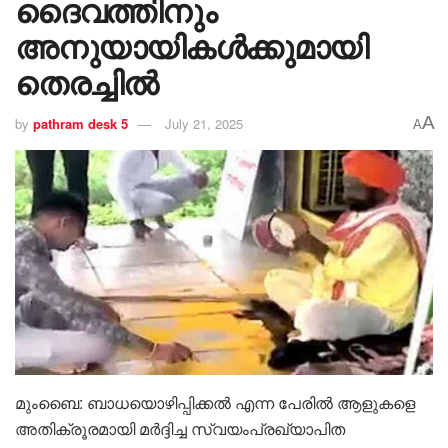
ദൈവത്തിനും
അനുയായികൾക്കുമായി
തെരച്ചിൽ
A
by
pathram desk 5
July 21, 2025
A
മുംബൈ: ബാധയൊഴിപ്പിക്കൽ എന്ന പേരിൽ ആളുകളെ
അതിക്രൂരമായി മർദ്ദിച്ച സ്വയംപ്രഖ്യാപിത