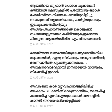
ആയങ്കിയെ തൂഫാൻ പോലെ തൂക്കണം!!
ക്രിമിനൽ കേസുകളിൽ പ്രതിയായ ഒരാൾ
പോലീസിനെ നിരന്തരം വെല്ലുവിളിച്ചു
നടക്കുന്നത് ആശ്ചര്യകരം, പാർട്ടിയുടെയും
ഇടതുപക്ഷത്തിന്റെയും
ആശയപ്രചാരണങ്ങൾക്ക് കൊട്ടേഷൻ
സംഘങ്ങളുടെയോ ക്രിമിനലുകളുടെയോ
പിന്തുണ ആവശ്യമില്ല- എം.വി ജയരാജൻ
AUGUST 8, 2026
മൊജ്താബ ഖാമനെയിയുടെ ആരോ​ഗ്യനില
ആശങ്കയിൽ, ഏതു നിമിഷവും അദ്ദേഹത്തിന്റെ
മരണവാർത്ത പുറത്തുവന്നേക്കാം…
അവകാശവാദവുമായി ഇസ്രയേൽ മാധ്യമം,
നിഷേധിച്ച് ഇറാൻ
AUGUST 8, 2026
ആഡംബര കാര്‍ മറ്റ് വാഹനങ്ങളിലിടിച്ച്
അപകടം, 70കാരിക്ക് ദാരുണാന്ത്യം, മദ്യപിച്ച
കാറോടിച്ച എസ്ഐയുടെ മകന്‍ അറസ്റ്റില്‍,
കാറില്‍ നിറയെ മദ്യക്കുപ്പികള്‍
AUGUST 8, 2026