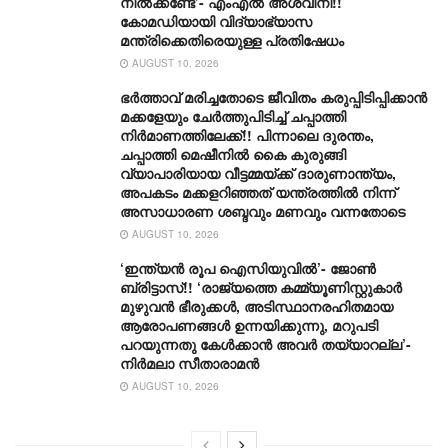
നിൽക്കണ്ടേ’- എംഎൽ അശ്വിനി!!
കോമഡിയായി വിദ്യാഭ്യാസ
മന്ത്രിക്കെതിരെയുള്ള പ്രതിഷേധം
AUGUST 10, 2026
ഭർത്താവ് മരിച്ചതോടെ ജീവിതം കരുപ്പിടിപ്പിക്കാൻ
മക്കളേയും ചേർത്തുപിടിച്ച് ചപ്പാത്തി
നിർമാണത്തിലേക്ക്!! പിന്നാലെ ദുരന്തം,
ചപ്പാത്തി മെഷീനിൽ കൈ കുരുങ്ങി
വ്യാപാരിയായ വീട്ടമ്മയ്ക്ക് ദാരുണാന്ത്യം,
അപകടം മക്കളറിഞ്ഞത് യന്ത്രത്തിൽ നിന്ന്
അസാധാരണ ശബ്ദവും മണവും വന്നതോടെ
AUGUST 10, 2026
‘ഇന്ത്യൻ രൂപ ഐസിയുവിൽ’- ജോൺ
ബ്രിട്ടാസ്!! ‘രാജ്യത്തെ കമ്മ്യൂണിസ്റ്റുകാർ
മുഴുവൻ ഭീരുക്കൾ, അടിസ്ഥാനരഹിതമായ
ആരോപണങ്ങൾ ഉന്നയിക്കുന്നു, മറുപടി
പറയുന്നതു കേൾക്കാൻ അവർ തയ്യാറല്ല’-
നിർമലാ സീതാരാമൻ
AUGUST 10, 2026