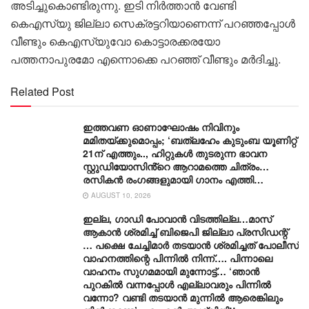
അടിച്ചുകൊണ്ടിരുന്നു. ഇടി നിര്‍ത്താൻ വേണ്ടി
കെഎസ്‍യു ജില്ലാ സെക്രട്ടറിയാണെന്ന് പറഞ്ഞപ്പോള്‍
വീണ്ടും കെഎസ്‍യുവോ കൊട്ടാരക്കരയോ
പത്തനാപുരമോ എന്നൊക്കെ പറഞ്ഞ് വീണ്ടും മര്‍ദിച്ചു.
Related Post
ഇത്തവണ ഓണാഘോഷം നിവിനും
മമിതയ്ക്കുമൊപ്പം; ‘ബത്‍ലഹേം കുടുംബ യൂണിറ്റ്
21ന് എത്തും.., ഹിറ്റുകൾ തുടരുന്ന ഭാവന
സ്റ്റുഡിയോസിൻ്റെ ആറാമത്തെ ചിത്രം…
രസികൻ രംഗങ്ങളുമായി ഗാനം എത്തി…
AUGUST 10, 2026
ഇല്ല, ​ഗാഡി പോവാൻ വിടത്തില്ല…മാസ്
ആകാൻ ശ്രമിച്ച് ബിജെപി ജില്ലാ പ്രസിഡന്റ്
… പക്ഷെ ചേച്ചിമാർ തടയാൻ ശ്രമിച്ചത് പോലീസ്
വാഹനത്തിന്റെ പിന്നിൽ നിന്ന്…. പിന്നാലെ
വാഹനം സു​ഗമമായി മുന്നോട്ട്… ‘ഞാൻ
പുറകിൽ വന്നപ്പോൾ എല്ലാവരും പിന്നിൽ
വന്നോ? വണ്ടി തടയാൻ മുന്നിൽ ആരെങ്കിലും