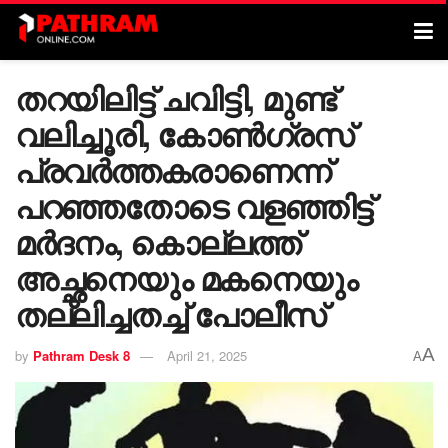
തറയിലിട്ട് ചവിട്ടി, മുണ്ട്
വലിച്ചൂരി, കോൺഗ്രസ്
പ്രവർത്തകരാണെന്ന്
പറഞ്ഞതോടെ വളഞ്ഞിട്ട്
മർദനം, കൊല്ലത്ത്
അച്ഛനെയും മകനെയും
തല്ലിച്ചതച്ച് പോലീസ്
A
by
Pathram Desk 8
April 21, 2025
A