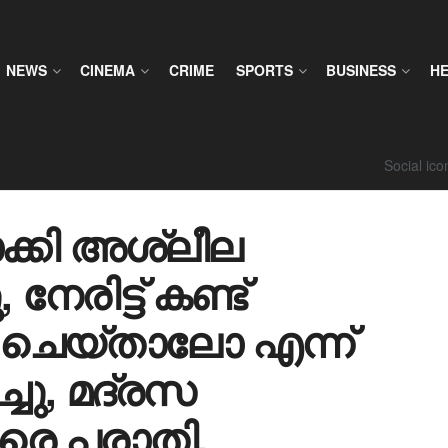
NEWS
CINEMA
CRIME
SPORTS
BUSINESS
H
Social ic
ാക്കി അശ്ലീല
േരിട്ട് കണ്ട്
ചെയ്താലോ എന്ന്
്ചു, മദ്രസ
െ പരാതി,