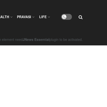
EALTH
PRAVASI
LIFE
on element need
JNews Essential
plugin to be activated.