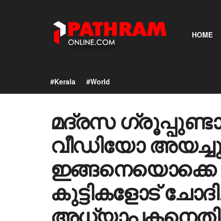
HOME
#Kerala
#World
മദ്രസ ഗ്രൂപ്പുണ്ട
വീഡിയോ അയച്ചു, ന
ഇങ്ങനെയൊക്കെ 
കുട്ടികളോട് ചോദിച
അധ്യാപകനെതിര