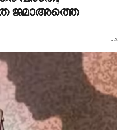
തെ ജമാഅത്തെ
A
A