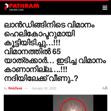
ലാൻഡിങ്ങിനിടെ വിമാനം
ഹെലികോപ്ടറുമായി
കൂട്ടിയിടിച്ചു…!!!
വിമാനത്തിൽ 65
യാത്രക്കാർ… ഇടിച്ച വിമാനം
കാണാനില്ല….!!!
നദിയിലേക്ക് വീണു..?
A
by
WebDesk
January 30, 2025
A