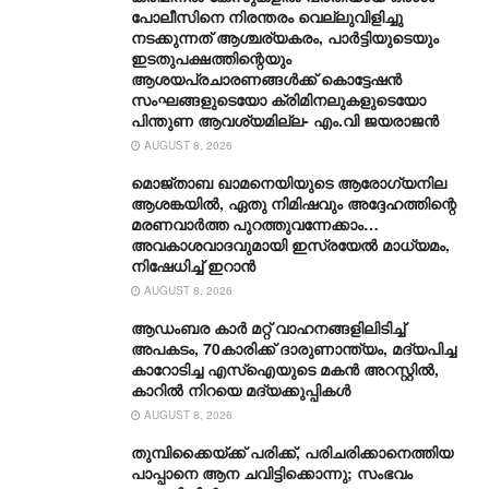
പോലീസിനെ നിരന്തരം വെല്ലുവിളിച്ചു
നടക്കുന്നത് ആശ്ചര്യകരം, പാർട്ടിയുടെയും
ഇടതുപക്ഷത്തിന്റെയും
ആശയപ്രചാരണങ്ങൾക്ക് കൊട്ടേഷൻ
സംഘങ്ങളുടെയോ ക്രിമിനലുകളുടെയോ
പിന്തുണ ആവശ്യമില്ല- എം.വി ജയരാജൻ
AUGUST 8, 2026
മൊജ്താബ ഖാമനെയിയുടെ ആരോ​ഗ്യനില
ആശങ്കയിൽ, ഏതു നിമിഷവും അദ്ദേഹത്തിന്റെ
മരണവാർത്ത പുറത്തുവന്നേക്കാം…
അവകാശവാദവുമായി ഇസ്രയേൽ മാധ്യമം,
നിഷേധിച്ച് ഇറാൻ
AUGUST 8, 2026
ആഡംബര കാര്‍ മറ്റ് വാഹനങ്ങളിലിടിച്ച്
അപകടം, 70കാരിക്ക് ദാരുണാന്ത്യം, മദ്യപിച്ച
കാറോടിച്ച എസ്ഐയുടെ മകന്‍ അറസ്റ്റില്‍,
കാറില്‍ നിറയെ മദ്യക്കുപ്പികള്‍
AUGUST 8, 2026
തുമ്പിക്കൈയ്ക്ക് പരിക്ക്, പരിചരിക്കാനെത്തിയ
പാപ്പാനെ ആന ചവിട്ടിക്കൊന്നു; സംഭവം