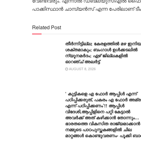
വേണ്ടിവരും. എന്നാൽ ഡബ്ല്യുസിഎൽ ഫൈനല
പാക്കിസ്ഥാൻ ചാമ്പ്യൻസ് എന്ന പേരിലാണ് ടീം 
Related Post
തീർന്നിട്ടില്ല; കേരളത്തിൽ മഴ ഇനിയ
ശക്തമാകും; ബംഗാൾ ഉൾക്കടലിൽ
ന്യൂനമർദം; ഏഴ് ജില്ലകളിൽ
ഓറഞ്ച് അലർട്ട്
AUGUST 8, 2026
‘ കുട്ടികളെ എ ഫോർ ആപ്പിൾ എന്ന്
പഠിപ്പിക്കരുത്, പകരം എ ഫോർ അമ്രൂ
എന്ന് പഠിപ്പിക്കണം’!! ആപ്പിൾ
വിദേശി,ആപ്പിളിനെ പറ്റി കേട്ടാൽ
അവർക്ക് അത് കഴിക്കാൻ തോന്നും…
ഭാരതത്തെ വികസിത രാജ്യമാക്കാൻ
നമ്മുടെ പാഠപുസ്തകങ്ങളിൽ ചില
മാറ്റങ്ങൾ കൊണ്ടുവരണം- പൂക്കി ബ