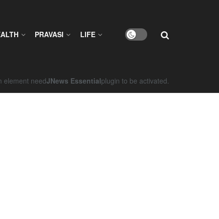
EALTH
PRAVASI
LIFE
on element need
JNews Essential
plugin to be activated.