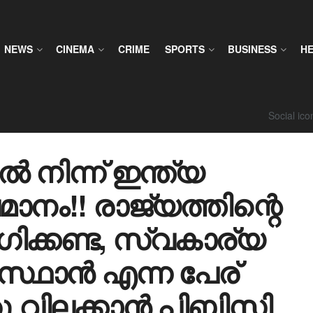
NEWS
CINEMA
CRIME
SPORTS
BUSINESS
H
Social ic
 നിന്ന് ഇന്ത്യ
നം!! രാജ്യത്തിന്റെ
ിക്കണ്ട, സ്വകാര്യ
ിസ്ഥാൻ എന്ന പേര്
ു വിലക്കാൻ പിബിസി