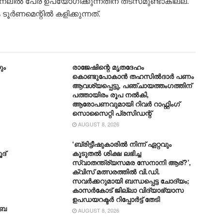
ിൽ പേര് ഉപയോഗിക്കുന്നതിന് തടസമുണ്ടാകില്ല.
ടൂർണമെന്റിൽ കളിക്കുന്നത്.
ും
രാജേഷിന്റെ മൃതദേഹം
കൊണ്ടുപോകാന്‍ തഹസില്‍ദാര്‍ പണം
ആവശ്യപ്പെട്ടു, പഞ്ചായത്തംഗത്തിന്
പത്തായിരം രൂപ നല്‍കി,
ആരോപണവുമായി റിവർ റാഫ്റ്റിംഗ്
സൊസൈറ്റി പ്രസിഡന്റ്
AUGUST 8, 2026
‘ബ്രിട്ടീഷുകാരിൽ നിന്ന് ഏറ്റവും
ദ്
കൂടുതൽ ശിക്ഷ ലഭിച്ച
സ്വാതന്ത്ര്യസമര സേനാനി ആര്?’,
ക്വിസ് മത്സരത്തിൽ വി.ഡി.
സവർക്കറുമായി ബന്ധപ്പെട്ട ചോദ്യം;
കാസർകോട് ജില്ലാ വിദ്യാഭ്യാസ
ഉപഡയറക്ടർ റിപ്പോർട്ട് തേടി
ാബ
AUGUST 8, 2026