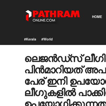
HOME
#Kerala
#World
ലെജൻഡ്‌സ് ലീഗിൽ
പിൻമാറിയത് അപമാ
പേര് ഇനി ഉപയോ​ഗ
ലീ​ഗുകളിൽ പാക്ക
ഉപയോ​ഗിക്കുന്നത