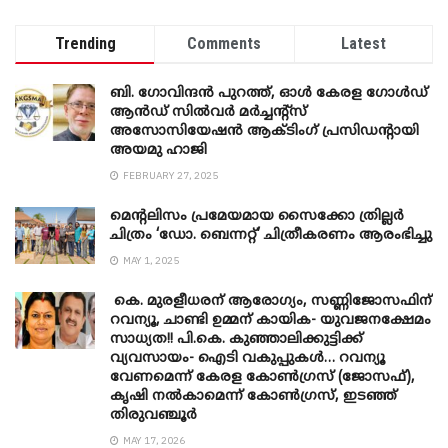
Trending
Comments
Latest
ബി. ​ഗോവിന്ദൻ പുറത്ത്, ഓൾ കേരള ഗോൾഡ്
ആൻഡ് സിൽവർ മർച്ചന്റ്സ്
അസോസിയേഷൻ ആക്ടിംഗ് പ്രസിഡന്റായി
അയമു ഹാജി
FEBRUARY 27, 2025
മെന്‍റലിസം പ്രമേയമായ സൈക്കോ ത്രില്ലർ
ചിത്രം ‘ഡോ. ബെന്നറ്റ്’ ചിത്രീകരണം ആരംഭിച്ചു
MAY 1, 2025
കെ. മുരളീധരന് ആരോഗ്യം, സണ്ണിജോസഫിന്
റവന്യൂ, ചാണ്ടി ഉമ്മന് കായിക- യുവജനക്ഷേമം
സാധ്യത!! പി.കെ. കുഞ്ഞാലിക്കുട്ടിക്ക്
വ്യവസായം- ഐടി വകുപ്പുകൾ… റവന്യൂ
വേണമെന്ന് കേരള കോൺഗ്രസ് (ജോസഫ്),
കൃഷി നൽകാമെന്ന് കോൺഗ്രസ്, ഇടഞ്ഞ്
തിരുവഞ്ചൂർ
MAY 17, 2026