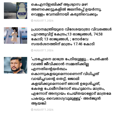
കെഎസ്ഇബിക്ക് ആശ്വാസ മഴ!
അണക്കെട്ടുകളിൽ ജലനിരപ്പ് ഉയർന്നു,
വെള്ളം വേനലിനായി കരുതിവെക്കും
AUGUST 7, 2026
പ്രധാനമന്ത്രിയുടെ വിദേശയാത്രാ വിവരങ്ങൾ
പുറത്തുവിട്ട് കേന്ദ്രം;13 രാജ്യങ്ങൾ, 74.58
കോടി; 13 രാജ്യങ്ങൾ, ; നോർവേ
സന്ദർശനത്തിന് മാത്രം 17.46 കോടി
AUGUST 7, 2026
‘പടച്ചോനെ മാത്രേ പേടിയുള്ളു… പെൻഷൻ
വാങ്ങി ജീവിക്കാൻ സമ്മതിക്കില്ല
എന്നതിന്റെയർത്ഥം
കൊന്നുകളയുമെന്നാണെന്ന് വിധിച്ചത്
വായിച്ചവന്റെ തെറ്റ്, ജോലി
കളയിക്കുമെന്നാണ് ഞാൻ ഉദ്ദേശിച്ചത്,
കേരള പോലീസിനോട് ബഹുമാനം മാത്രം,
എന്നോട് അന്യായം ചെയ്തയാളോട് മാത്രമേ
പകയും വൈരാഗ്യവുമുള്ളൂ’- അർജുൻ
ആയങ്കി
AUGUST 7, 2026