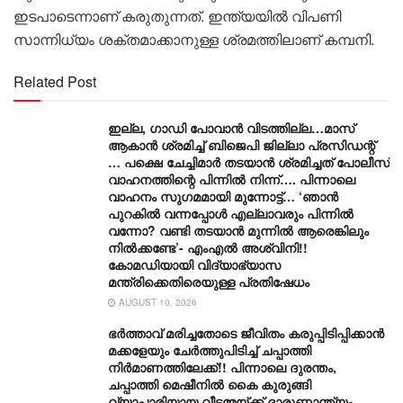
ഇടപാടെന്നാണ് കരുതുന്നത്. ഇന്ത്യയില്‍ വിപണി
സാന്നിധ്യം ശക്തമാക്കാനുള്ള ശ്രമത്തിലാണ് കമ്പനി.
Related Post
ഇല്ല, ​ഗാഡി പോവാൻ വിടത്തില്ല…മാസ്
ആകാൻ ശ്രമിച്ച് ബിജെപി ജില്ലാ പ്രസിഡന്റ്
… പക്ഷെ ചേച്ചിമാർ തടയാൻ ശ്രമിച്ചത് പോലീസ്
വാഹനത്തിന്റെ പിന്നിൽ നിന്ന്…. പിന്നാലെ
വാഹനം സു​ഗമമായി മുന്നോട്ട്… ‘ഞാൻ
പുറകിൽ വന്നപ്പോൾ എല്ലാവരും പിന്നിൽ
വന്നോ? വണ്ടി തടയാൻ മുന്നിൽ ആരെങ്കിലും
നിൽക്കണ്ടേ’- എംഎൽ അശ്വിനി!!
കോമഡിയായി വിദ്യാഭ്യാസ
മന്ത്രിക്കെതിരെയുള്ള പ്രതിഷേധം
AUGUST 10, 2026
ഭർത്താവ് മരിച്ചതോടെ ജീവിതം കരുപ്പിടിപ്പിക്കാൻ
മക്കളേയും ചേർത്തുപിടിച്ച് ചപ്പാത്തി
നിർമാണത്തിലേക്ക്!! പിന്നാലെ ദുരന്തം,
ചപ്പാത്തി മെഷീനിൽ കൈ കുരുങ്ങി
വ്യാപാരിയായ വീട്ടമ്മയ്ക്ക് ദാരുണാന്ത്യം,