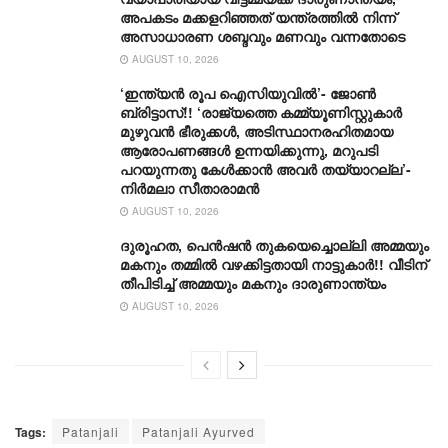
അപകടം മക്കളറിഞ്ഞത് യന്ത്രത്തിൽ നിന്ന്
അസാധാരണ ശബ്ദവും മണവും വന്നതോടെ
AUGUST 10, 2026
‘ഇന്ത്യൻ രൂപ ഐസിയുവിൽ’- ജോൺ
ബ്രിട്ടാസ്!! ‘രാജ്യത്തെ കമ്മ്യൂണിസ്റ്റുകാർ
മുഴുവൻ ഭീരുക്കൾ, അടിസ്ഥാനരഹിതമായ
ആരോപണങ്ങൾ ഉന്നയിക്കുന്നു, മറുപടി
പറയുന്നതു കേൾക്കാൻ അവർ തയ്യാറല്ല’-
നിർമലാ സീതാരാമൻ
AUGUST 10, 2026
ദുരൂഹത, പെൻഷൻ തുകയെച്ചൊല്ലി അമ്മയും
മകനും തമ്മിൽ വഴക്കിട്ടതായി നാട്ടുകാർ!! വീടിന്
തീപിടിച്ച് അമ്മയും മകനും ദാരുണാന്ത്യം
AUGUST 10, 2026
Tags:
Patanjali
Patanjali Ayurved