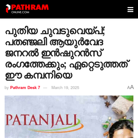
പുതിയ ചുവടുവെയ്പ്;
പതഞ്ജലി ആയുര്‍വേദ
ജനറല്‍ ഇന്‍ഷുറന്‍സ്
രംഗത്തേക്കും; ഏറ്റെടുത്തത്
ഈ കമ്പനിയെ
A
by
Pathram Desk 7
March 19, 2025
A