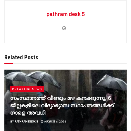
pathram desk 5
Related Posts
BREAKING NEWS
സംസ്ഥാനത്ത് വീണ്ടും മഴ കനക്കുന്നു, 6
ജില്ലകളിലെ വിദ്യാഭ്യാസ സ്ഥാപനങ്ങൾക്ക്
നാളെ അവധി
BY
PATHRAM DESK 5
AUGUST 6, 2026