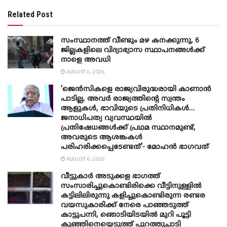
Related Post
സംസ്ഥാനത്ത് വീണ്ടും മഴ കനക്കുന്നു, 6
ജില്ലകളിലെ വിദ്യാഭ്യാസ സ്ഥാപനങ്ങൾക്ക്
നാളെ അവധി
AUGUST 6, 2026
‘ജെൻസികളെ രാജ്യവിരുദ്ധരായി കാണാൻ
പാടില്ല, അവർ രാജ്യത്തിന്റെ സ്വന്തം
ആളുകൾ, ഭാവിയുടെ പ്രതിനിധികൾ…
ജനാധിപത്യ വ്യവസ്ഥയിൽ
പ്രതിഷേധങ്ങൾക്ക് പ്രഥമ സ്ഥാനമുണ്ട്,
അവരുടെ ആശങ്കകൾ
പരിഹരിക്കപ്പെടേണ്ടത്’- മോഹൻ ഭാ​ഗവത്
AUGUST 6, 2026
വീട്ടുകാർ അ‌ടുക്കള ഭാ​ഗത്ത്
സംസാരിച്ചുകൊണ്ടിരിക്കെ വീട്ടിനുള്ളിൽ
കട്ടിലിലിരുന്നു കളിച്ചുകൊണ്ടിരുന്ന രണ്ടര
വയസുകാരിക്ക് നേരെ പാഞ്ഞടുത്ത്
കാട്ടുപന്നി, ‍ഞൊടിയി‌ടയിൽ മുറി പൂട്ടി
കുഞ്ഞിനെയെടുത്ത് പുറത്തുചാടി