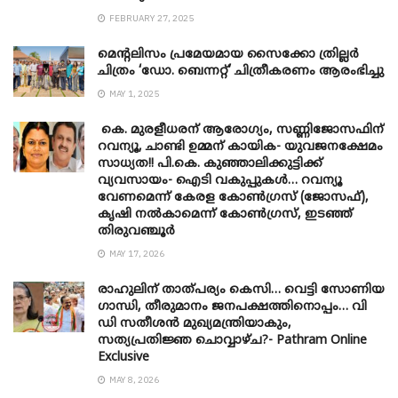
FEBRUARY 27, 2025
മെന്‍റലിസം പ്രമേയമായ സൈക്കോ ത്രില്ലർ
ചിത്രം ‘ഡോ. ബെന്നറ്റ്’ ചിത്രീകരണം ആരംഭിച്ചു
MAY 1, 2025
കെ. മുരളീധരന് ആരോഗ്യം, സണ്ണിജോസഫിന്
റവന്യൂ, ചാണ്ടി ഉമ്മന് കായിക- യുവജനക്ഷേമം
സാധ്യത!! പി.കെ. കുഞ്ഞാലിക്കുട്ടിക്ക്
വ്യവസായം- ഐടി വകുപ്പുകൾ… റവന്യൂ
വേണമെന്ന് കേരള കോൺഗ്രസ് (ജോസഫ്),
കൃഷി നൽകാമെന്ന് കോൺഗ്രസ്, ഇടഞ്ഞ്
തിരുവഞ്ചൂർ
MAY 17, 2026
രാഹുലിന് താത്പര്യം കെസി… വെട്ടി സോണിയ
​ഗാന്ധി, തീരുമാനം ജനപക്ഷത്തിനൊപ്പം… വി
ഡി സതീശൻ മുഖ്യമന്ത്രിയാകും,
സത്യപ്രതിജ്ഞ ചൊവ്വാഴ്ച?- Pathram Online
Exclusive
MAY 8, 2026