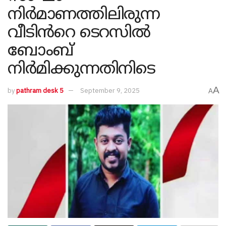
നിർമാണത്തിലിരുന്ന
വീടിൻറെ ടെറസിൽ
ബോംബ്
നിർമിക്കുന്നതിനിടെ
A
by
pathram desk 5
September 9, 2025
A