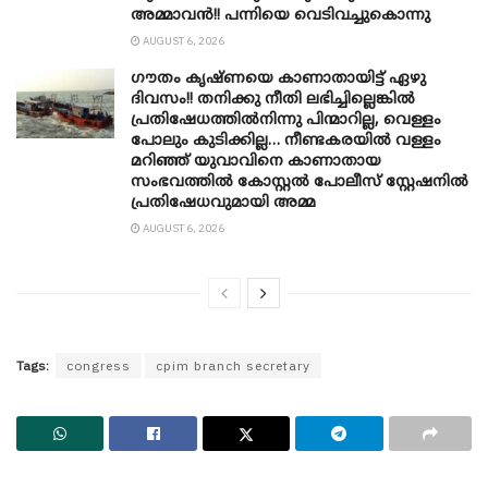
അമ്മാവൻ!! പന്നിയെ വെടിവച്ചുകൊന്നു
AUGUST 6, 2026
ഗൗതം കൃഷ്ണയെ കാണാതായിട്ട് ഏഴു
ദിവസം!! തനിക്കു നീതി ലഭിച്ചില്ലെങ്കിൽ
പ്രതിഷേധത്തിൽനിന്നു പിന്മാറില്ല, വെള്ളം
പോലും കുടിക്കില്ല… നീണ്ടകരയിൽ വള്ളം
മറിഞ്ഞ് യുവാവിനെ കാണാതായ
സംഭവത്തിൽ കോസ്റ്റൽ പോലീസ് സ്റ്റേഷനിൽ
പ്രതിഷേധവുമായി അമ്മ
AUGUST 6, 2026
Tags:
congress
cpim branch secretary