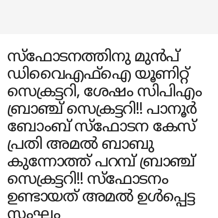
സ്ഫോടനത്തിനു മുൻപ്
ഡിവൈഎഫ്ഐ യൂണിറ്റ്
സെക്രട്ടറി, ശേഷം സിപിഎം
ബ്രാഞ്ച് സെക്രട്ടറി!! പാനൂർ
ബോംബ് സ്ഫോടന കേസ്
പ്രതി അമൽ ബാബു
കുന്നോത്ത് പറമ്പ് ബ്രാഞ്ച്
സെക്രട്ടറി!! സ്ഫോടനം
ഉണ്ടായത് അമൽ ഉൾപ്പെട്ട
സംഘം