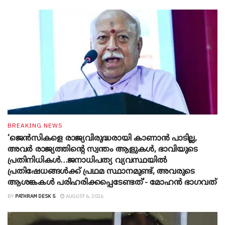
BREAKING NEWS
‘ജെൻസികളെ രാജ്യവിരുദ്ധരായി കാണാൻ പാടില്ല,
അവർ രാജ്യത്തിന്റെ സ്വന്തം ആളുകൾ, ഭാവിയുടെ
പ്രതിനിധികൾ…ജനാധിപത്യ വ്യവസ്ഥയിൽ
പ്രതിഷേധങ്ങൾക്ക് പ്രഥമ സ്ഥാനമുണ്ട്, അവരുടെ
ആശങ്കകൾ പരിഹരിക്കപ്പെടേണ്ടത്’- മോഹൻ ഭാ​ഗവത്
BY
PATHRAM DESK 5
AUGUST 6, 2026