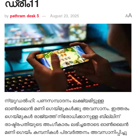
ഡ്രീം11
A
by
pathram desk 5
August 23, 2025
A
ന്യൂഡൽഹി: പണസമ്പാദനം ലക്ഷ്യമിട്ടുള്ള
ഓൺലൈൻ മണി ഗെയിമുകൾക്കു അവസാനം. ഇത്തരം ​
ഗെയിമുകൾ രാജ്യത്ത് നിരോധിക്കാനുള്ള ബില്ലിന്
രാഷ്ട്രപതിയുടെ അംഗീകാരം ലഭിച്ചതോടെ ഓൺലൈൻ
മണി ഗെയിം കമ്പനികൾ പ്രവർത്തനം അവസാനിപ്പിച്ചു