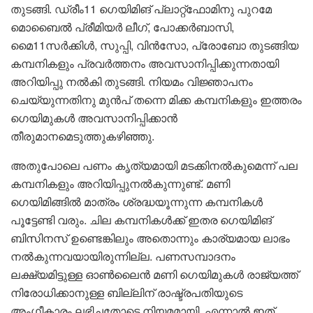
തുടങ്ങി. ഡ്രീം11 ഗെയിമിങ് പ്ലാറ്റ്ഫോമിനു പുറമേ
മൊബൈൽ പ്രീമിയർ ലീഗ്, പോക്കർബാസി,
മൈ11സർക്കിൾ, സുപ്പി, വിൻസോ, പ്രോബോ തുടങ്ങിയ
കമ്പനികളും പ്രവർത്തനം അവസാനിപ്പിക്കുന്നതായി
അറിയിപ്പു നൽകി തുടങ്ങി. നിയമം വിജ്ഞാപനം
ചെയ്യുന്നതിനു മുൻപ് തന്നെ മിക്ക കമ്പനികളും ഇത്തരം
​ഗെയിമുകൾ അവസാനിപ്പിക്കാൻ
തീരുമാനമെടുത്തുകഴിഞ്ഞു.
അതുപോലെ പണം കൃത്യമായി മടക്കിനൽകുമെന്ന് പല
കമ്പനികളും അറിയിപ്പുനൽകുന്നുണ്ട്. മണി
ഗെയിമിങ്ങിൽ മാത്രം ശ്രദ്ധയൂന്നുന്ന കമ്പനികൾ
പൂട്ടേണ്ടി വരും. ചില കമ്പനികൾക്ക് ഇതര ഗെയിമിങ്
ബിസിനസ് ഉണ്ടെങ്കിലും അതൊന്നും കാര്യമായ ലാഭം
നൽകുന്നവയായിരുന്നില്ല. പണസമ്പാദനം
ലക്ഷ്യമിട്ടുള്ള ഓൺലൈൻ മണി ഗെയിമുകൾ രാജ്യത്ത്
നിരോധിക്കാനുള്ള ബില്ലിന് രാഷ്ട്രപതിയുടെ
അംഗീകാരം ലഭിച്ചതോടെ നിയമമായി. എന്നാൽ ഇത്