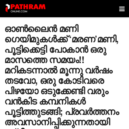
ഓൺലൈൻ മണി
ഗെയിമുകൾക്ക് ‘മരണ’മണി,
പൂട്ടിക്കെട്ടി പോകാൻ ഒരു
മാസത്തെ സമയം!!
മറികടന്നാൽ മൂന്നു വർഷം
ത‌ടവോ, ഒരു കോടിവരെ
പിഴയോ ഒടുക്കേണ്ടി വരും
വൻകിട കമ്പനികൾ
പൂട്ടിത്തുടങ്ങി; പ്രവർത്തനം
അവസാനിപ്പിക്കുന്നതായി