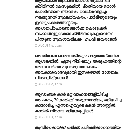
ആയങ്കിയെ തൂഫാൻ പോലെ തൂക്കണം!!
ക്രിമിനൽ കേസുകളിൽ പ്രതിയായ ഒരാൾ
പോലീസിനെ നിരന്തരം വെല്ലുവിളിച്ചു
നടക്കുന്നത് ആശ്ചര്യകരം, പാർട്ടിയുടെയും
ഇടതുപക്ഷത്തിന്റെയും
ആശയപ്രചാരണങ്ങൾക്ക് കൊട്ടേഷൻ
സംഘങ്ങളുടെയോ ക്രിമിനലുകളുടെയോ
പിന്തുണ ആവശ്യമില്ല- എം.വി ജയരാജൻ
AUGUST 8, 2026
മൊജ്താബ ഖാമനെയിയുടെ ആരോ​ഗ്യനില
ആശങ്കയിൽ, ഏതു നിമിഷവും അദ്ദേഹത്തിന്റെ
മരണവാർത്ത പുറത്തുവന്നേക്കാം…
അവകാശവാദവുമായി ഇസ്രയേൽ മാധ്യമം,
നിഷേധിച്ച് ഇറാൻ
AUGUST 8, 2026
ആഡംബര കാര്‍ മറ്റ് വാഹനങ്ങളിലിടിച്ച്
അപകടം, 70കാരിക്ക് ദാരുണാന്ത്യം, മദ്യപിച്ച
കാറോടിച്ച എസ്ഐയുടെ മകന്‍ അറസ്റ്റില്‍,
കാറില്‍ നിറയെ മദ്യക്കുപ്പികള്‍
AUGUST 8, 2026
തുമ്പിക്കൈയ്ക്ക് പരിക്ക്, പരിചരിക്കാനെത്തിയ